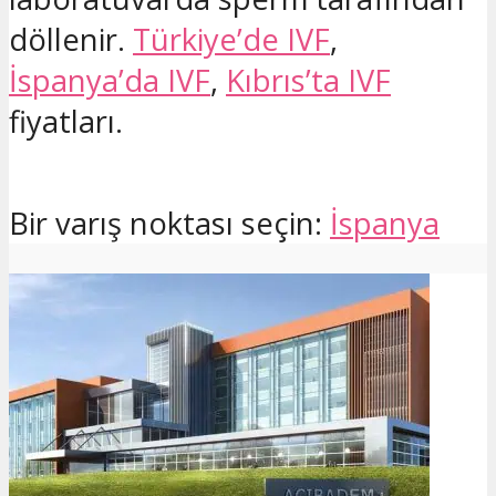
döllenir.
Türkiye’de IVF
,
İspanya’da IVF
,
Kıbrıs’ta IVF
fiyatları.
Bir varış noktası seçin:
İspanya