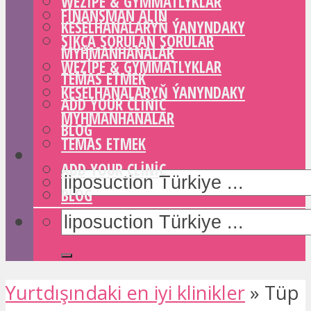
WEZIPE & GYMMATLYKLAR
FINANSMAN ALIN
KESELHANALARYŇ ÝANYNDAKY
SIKÇA SORULAN SORULAR
MYHMANHANALAR
WEZIPE & GYMMATLYKLAR
TEMAS ETMEK
KESELHANALARYŇ ÝANYNDAKY
ADD YOUR CLINIC
MYHMANHANALAR
BLOG
TEMAS ETMEK
ADD YOUR CLINIC
BLOG
Yurtdışındaki en iyi klinikler
»
Tüp