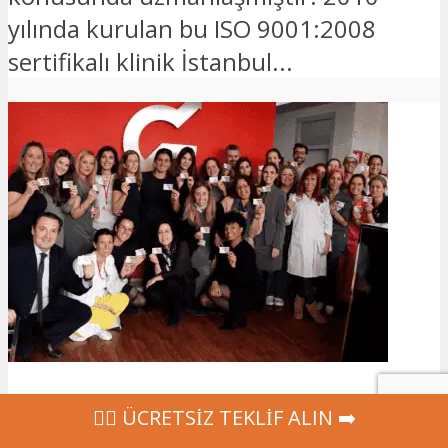
yılında kurulan bu ISO 9001:2008
sertifikalı klinik İstanbul...
GINEMED
‍👩‍⚕ ÜCRETSİZ TEKLİF ALIN ➡️