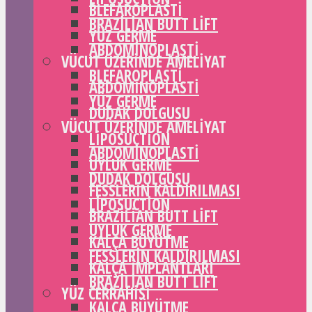
BLEFAROPLASTI
BRAZILIAN BUTT LIFT
YÜZ GERME
ABDOMINOPLASTI
VÜCUT ÜZERINDE AMELIYAT
BLEFAROPLASTI
ABDOMINOPLASTI
YÜZ GERME
DUDAK DOLGUSU
VÜCUT ÜZERINDE AMELIYAT
LIPOSUCTION
ABDOMINOPLASTI
UYLUK GERME
DUDAK DOLGUSU
FESSLERIN KALDIRILMASI
LIPOSUCTION
BRAZILIAN BUTT LIFT
UYLUK GERME
KALÇA BÜYÜTME
FESSLERIN KALDIRILMASI
KALÇA IMPLANTLARI
BRAZILIAN BUTT LIFT
YÜZ CERRAHISI
KALÇA BÜYÜTME