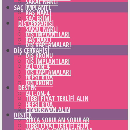
SAKAL NAKLI
SAÇ IMPLANTI
KAŞ NAKLI
SAÇ EKIMI
DIŞ CERRAHISI
SAKAL NAKLI
DIŞ IMPLANTLARI
KAŞ NAKLI
DIŞ KAPLAMALARI
DIŞ CERRAHISI
DIŞ KRONU
DIŞ IMPLANTLARI
ALL-ON-4
DIŞ KAPLAMALARI
HEPSI 6’DA
DIŞ KRONU
DESTEK
ALL-ON-4
TIBBI FIYAT TEKLIFI ALIN
HEPSI 6’DA
FINANSMAN ALIN
DESTEK
SIKÇA SORULAN SORULAR
TIBBI FIYAT TEKLIFI ALIN