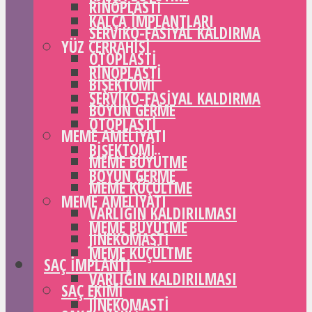
RINOPLASTI
KALÇA IMPLANTLARI
SERVIKO-FASIYAL KALDIRMA
YÜZ CERRAHISI
OTOPLASTI
RINOPLASTI
BIŞEKTOMI
SERVIKO-FASIYAL KALDIRMA
BOYUN GERME
OTOPLASTI
MEME AMELIYATI
BIŞEKTOMI
MEME BÜYÜTME
BOYUN GERME
MEME KÜÇÜLTME
MEME AMELIYATI
VARLIĞIN KALDIRILMASI
MEME BÜYÜTME
JINEKOMASTI
MEME KÜÇÜLTME
SAÇ IMPLANTI
VARLIĞIN KALDIRILMASI
SAÇ EKIMI
JINEKOMASTI