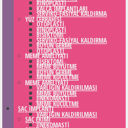
RINOPLASTI
KALÇA IMPLANTLARI
SERVIKO-FASIYAL KALDIRMA
YÜZ CERRAHISI
OTOPLASTI
RINOPLASTI
BIŞEKTOMI
SERVIKO-FASIYAL KALDIRMA
BOYUN GERME
OTOPLASTI
MEME AMELIYATI
BIŞEKTOMI
MEME BÜYÜTME
BOYUN GERME
MEME KÜÇÜLTME
MEME AMELIYATI
VARLIĞIN KALDIRILMASI
MEME BÜYÜTME
JINEKOMASTI
MEME KÜÇÜLTME
SAÇ IMPLANTI
VARLIĞIN KALDIRILMASI
SAÇ EKIMI
JINEKOMASTI