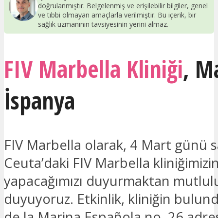
doğrulanmıştır. Belgelenmiş ve erişilebilir bilgiler, genel
ve tıbbi olmayan amaçlarla verilmiştir. Bu içerik, bir
sağlık uzmanının tavsiyesinin yerini almaz.
FIV Marbella Kliniği
,
Ma
İspanya
FIV Marbella olarak, 4 Mart günü s
Ceuta’daki FIV Marbella kliniğimizin 
yapacağımızı duyurmaktan mutlul
duyuyoruz. Etkinlik, kliniğin bulu
de la Marina Española no. 26 adre