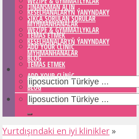
WEZIPE & GYMMATLYKLAR
FINANSMAN ALIN
KESELHANALARYŇ ÝANYNDAKY
SIKÇA SORULAN SORULAR
MYHMANHANALAR
WEZIPE & GYMMATLYKLAR
TEMAS ETMEK
KESELHANALARYŇ ÝANYNDAKY
ADD YOUR CLINIC
MYHMANHANALAR
BLOG
TEMAS ETMEK
ADD YOUR CLINIC
BLOG
Yurtdışındaki en iyi klinikler
»