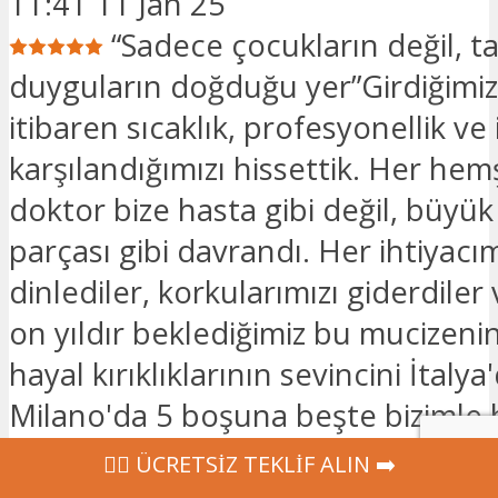
11:41 11 Jan 25
“Sadece çocukların değil, tar
duyguların doğduğu yer”Girdiğimiz
itibaren sıcaklık, profesyonellik ve 
karşılandığımızı hissettik. Her hem
doktor bize hasta gibi değil, büyük 
parçası gibi davrandı. Her ihtiyacım
dinlediler, korkularımızı giderdile
on yıldır beklediğimiz bu mucizeni
hayal kırıklıklarının sevincini İtalya
Milano'da 5 boşuna beşte bizimle b
kutladılar.En küçük detaylara bile 
‍👩‍⚕ ÜCRETSİZ TEKLİF ALIN ➡️
klinik, sadece tıbbi bir mekan değil