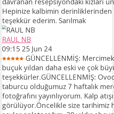
davranan resepsiyondaki kızları 
Hepinize kalbimin derinliklerinden
teşekkür ederim. Sarılmak
RAUL NB
09:15 25 Jun 24
GÜNCELLENMİŞ: Mercimek a
buçuk yıldan daha eski ve çok büy
teşekkürler.GÜNCELLENMİŞ: Ovocl
taburcu olduğumuz 7 haftalık mer
fotoğrafını yayınlıyorum. Kalp atışı
görülüyor.Öncelikle size tarihimiz 