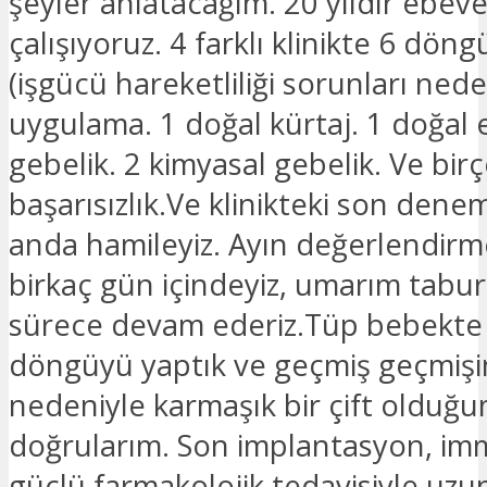
şeyler anlatacağım. 20 yıldır ebe
çalışıyoruz. 4 farklı klinikte 6 döng
(işgücü hareketliliği sorunları nede
uygulama. 1 doğal kürtaj. 1 doğal 
gebelik. 2 kimyasal gebelik. Ve bir
başarısızlık.Ve klinikteki son den
anda hamileyiz. Ayın değerlendirme
birkaç gün içindeyiz, umarım tabur
sürece devam ederiz.Tüp bebekte 
döngüyü yaptık ve geçmiş geçmişi
nedeniyle karmaşık bir çift olduğ
doğrularım. Son implantasyon, i
güçlü farmakolojik tedavisiyle uzun