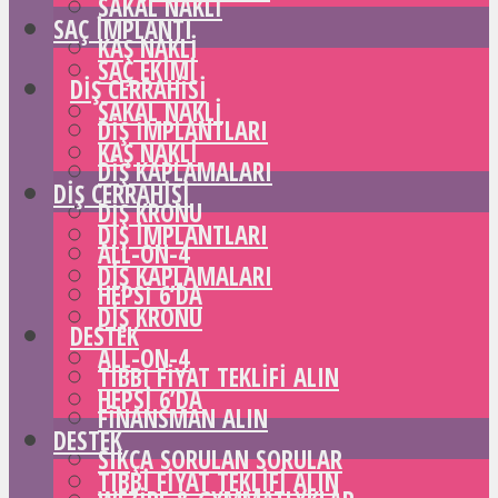
SAKAL NAKLI
SAÇ IMPLANTI
KAŞ NAKLI
SAÇ EKIMI
DIŞ CERRAHISI
SAKAL NAKLI
DIŞ IMPLANTLARI
KAŞ NAKLI
DIŞ KAPLAMALARI
DIŞ CERRAHISI
DIŞ KRONU
DIŞ IMPLANTLARI
ALL-ON-4
DIŞ KAPLAMALARI
HEPSI 6’DA
DIŞ KRONU
DESTEK
ALL-ON-4
TIBBI FIYAT TEKLIFI ALIN
HEPSI 6’DA
FINANSMAN ALIN
DESTEK
SIKÇA SORULAN SORULAR
TIBBI FIYAT TEKLIFI ALIN