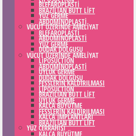
BLEFAROPLASTI
BRAZILIAN BUTT LIFT
YÜZ GERME
ABDOMINOPLASTI
VÜCUT ÜZERINDE AMELIYAT
BLEFAROPLASTI
ABDOMINOPLASTI
YÜZ GERME
DUDAK DOLGUSU
VÜCUT ÜZERINDE AMELIYAT
LIPOSUCTION
ABDOMINOPLASTI
UYLUK GERME
DUDAK DOLGUSU
FESSLERIN KALDIRILMASI
LIPOSUCTION
BRAZILIAN BUTT LIFT
UYLUK GERME
KALÇA BÜYÜTME
FESSLERIN KALDIRILMASI
KALÇA IMPLANTLARI
BRAZILIAN BUTT LIFT
YÜZ CERRAHISI
KALÇA BÜYÜTME