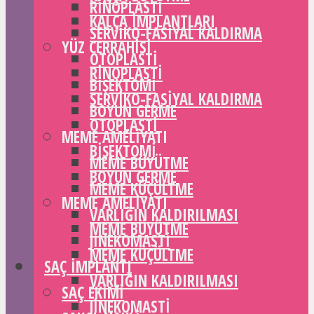
RINOPLASTI
KALÇA IMPLANTLARI
SERVIKO-FASIYAL KALDIRMA
YÜZ CERRAHISI
OTOPLASTI
RINOPLASTI
BIŞEKTOMI
SERVIKO-FASIYAL KALDIRMA
BOYUN GERME
OTOPLASTI
MEME AMELIYATI
BIŞEKTOMI
MEME BÜYÜTME
BOYUN GERME
MEME KÜÇÜLTME
MEME AMELIYATI
VARLIĞIN KALDIRILMASI
MEME BÜYÜTME
JINEKOMASTI
MEME KÜÇÜLTME
SAÇ IMPLANTI
VARLIĞIN KALDIRILMASI
SAÇ EKIMI
JINEKOMASTI