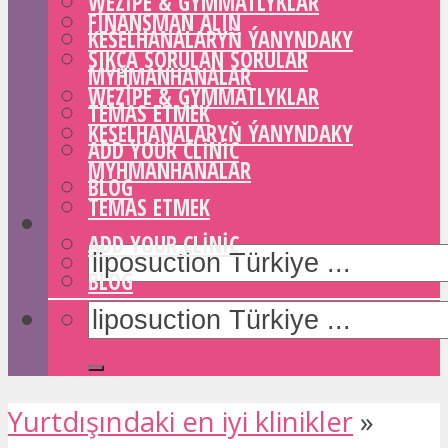
WEZIPE & GYMMATLYKLAR
FINANSMAN ALIN
KESELHANALARYŇ ÝANYNDAKY
SIKÇA SORULAN SORULAR
MYHMANHANALAR
WEZIPE & GYMMATLYKLAR
TEMAS ETMEK
KESELHANALARYŇ ÝANYNDAKY
ADD YOUR CLINIC
MYHMANHANALAR
BLOG
TEMAS ETMEK
ADD YOUR CLINIC
BLOG
Yurtdışındaki en iyi klinikler
»