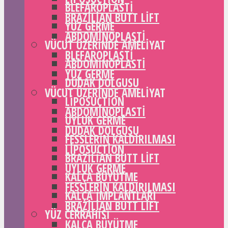
BLEFAROPLASTI
BRAZILIAN BUTT LIFT
YÜZ GERME
ABDOMINOPLASTI
VÜCUT ÜZERINDE AMELIYAT
BLEFAROPLASTI
ABDOMINOPLASTI
YÜZ GERME
DUDAK DOLGUSU
VÜCUT ÜZERINDE AMELIYAT
LIPOSUCTION
ABDOMINOPLASTI
UYLUK GERME
DUDAK DOLGUSU
FESSLERIN KALDIRILMASI
LIPOSUCTION
BRAZILIAN BUTT LIFT
UYLUK GERME
KALÇA BÜYÜTME
FESSLERIN KALDIRILMASI
KALÇA IMPLANTLARI
BRAZILIAN BUTT LIFT
YÜZ CERRAHISI
KALÇA BÜYÜTME