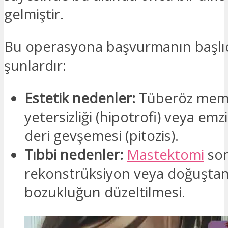
gelmiştir.
Bu operasyona başvurmanın başlı
şunlardır:
Estetik nedenler:
Tüberöz mem
yetersizliği (hipotrofi) veya em
deri gevşemesi (pitozis).
Tıbbi nedenler:
Mastektomi
son
rekonstrüksiyon veya doğuştan
bozukluğun düzeltilmesi.