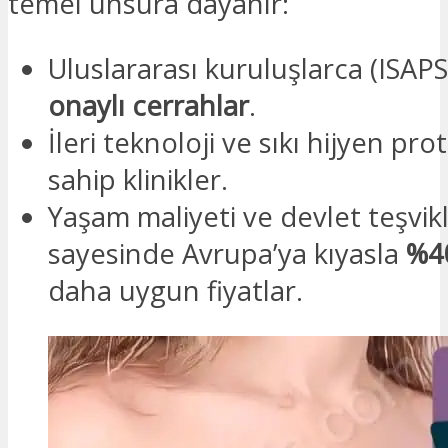
temel unsura dayanır:
Uluslararası kuruluşlarca (ISA
onaylı cerrahlar
.
İleri teknoloji ve sıkı hijyen pro
sahip klinikler.
Yaşam maliyeti ve devlet teşvikl
sayesinde Avrupa’ya kıyasla
%40
daha uygun fiyatlar.