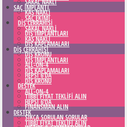
SAKAL NAKLI
SAÇ IMPLANTI
KAŞ NAKLI
SAÇ EKIMI
DIŞ CERRAHISI
SAKAL NAKLI
DIŞ IMPLANTLARI
KAŞ NAKLI
DIŞ KAPLAMALARI
DIŞ CERRAHISI
DIŞ KRONU
DIŞ IMPLANTLARI
ALL-ON-4
DIŞ KAPLAMALARI
HEPSI 6’DA
DIŞ KRONU
DESTEK
ALL-ON-4
TIBBI FIYAT TEKLIFI ALIN
HEPSI 6’DA
FINANSMAN ALIN
DESTEK
SIKÇA SORULAN SORULAR
TIBBI FIYAT TEKLIFI ALIN