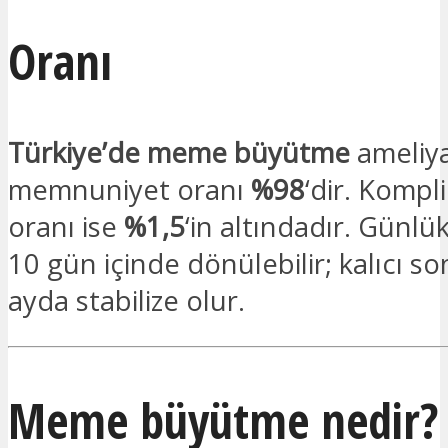
Oranı
Türkiye’de meme büyütme
ameliya
memnuniyet oranı
%98
‘dir. Kompl
oranı ise
%1,5
‘in altındadır. Günlük
10 gün içinde dönülebilir; kalıcı so
ayda stabilize olur.
Meme büyütme nedir?