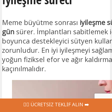
Meme büyütme sonrası
iyileşme s
gün
sürer. İmplantları sabitlemek i
boyunca destekleyici sütyen kulla
zorunludur. En iyi iyileşmeyi sağla
yoğun fiziksel efor ve ağır kaldırm
kaçınılmalıdır.
‍👩‍⚕ ÜCRETSİZ TEKLİF ALIN ➡️