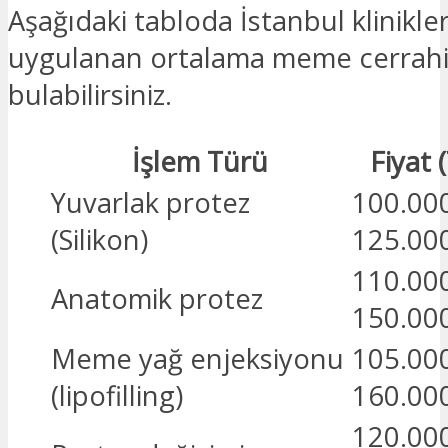
Aşağıdaki tabloda İstanbul klinikle
uygulanan ortalama meme cerrahisi
bulabilirsiniz.
İşlem Türü
Fiyat 
Yuvarlak protez
100.000
(Silikon)
125.00
110.000
Anatomik protez
150.00
Meme yağ enjeksiyonu
105.000
(lipofilling)
160.00
120.000