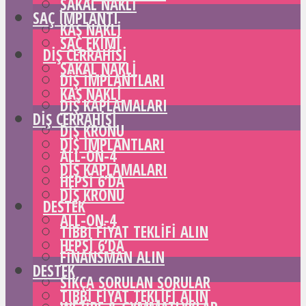
SAKAL NAKLI
SAÇ IMPLANTI
KAŞ NAKLI
SAÇ EKIMI
DIŞ CERRAHISI
SAKAL NAKLI
DIŞ IMPLANTLARI
KAŞ NAKLI
DIŞ KAPLAMALARI
DIŞ CERRAHISI
DIŞ KRONU
DIŞ IMPLANTLARI
ALL-ON-4
DIŞ KAPLAMALARI
HEPSI 6’DA
DIŞ KRONU
DESTEK
ALL-ON-4
TIBBI FIYAT TEKLIFI ALIN
HEPSI 6’DA
FINANSMAN ALIN
DESTEK
SIKÇA SORULAN SORULAR
TIBBI FIYAT TEKLIFI ALIN