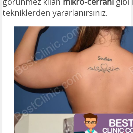
görünmez kılan
mikro-cerrahi
gibi i
tekniklerden yararlanırsınız.