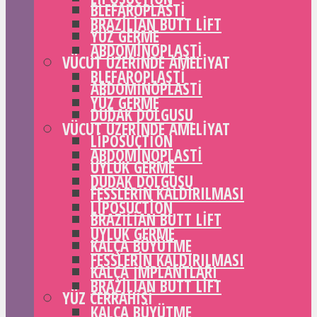
BLEFAROPLASTI
BRAZILIAN BUTT LIFT
YÜZ GERME
ABDOMINOPLASTI
VÜCUT ÜZERINDE AMELIYAT
BLEFAROPLASTI
ABDOMINOPLASTI
YÜZ GERME
DUDAK DOLGUSU
VÜCUT ÜZERINDE AMELIYAT
LIPOSUCTION
ABDOMINOPLASTI
UYLUK GERME
DUDAK DOLGUSU
FESSLERIN KALDIRILMASI
LIPOSUCTION
BRAZILIAN BUTT LIFT
UYLUK GERME
KALÇA BÜYÜTME
FESSLERIN KALDIRILMASI
KALÇA IMPLANTLARI
BRAZILIAN BUTT LIFT
YÜZ CERRAHISI
KALÇA BÜYÜTME