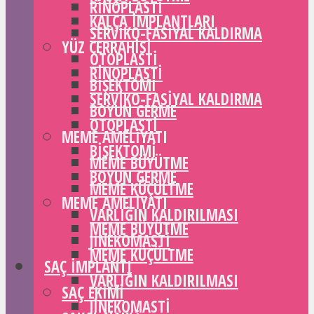
RINOPLASTI
KALÇA IMPLANTLARI
SERVIKO-FASIYAL KALDIRMA
YÜZ CERRAHISI
OTOPLASTI
RINOPLASTI
BIŞEKTOMI
SERVIKO-FASIYAL KALDIRMA
BOYUN GERME
OTOPLASTI
MEME AMELIYATI
BIŞEKTOMI
MEME BÜYÜTME
BOYUN GERME
MEME KÜÇÜLTME
MEME AMELIYATI
VARLIĞIN KALDIRILMASI
MEME BÜYÜTME
JINEKOMASTI
MEME KÜÇÜLTME
SAÇ IMPLANTI
VARLIĞIN KALDIRILMASI
SAÇ EKIMI
JINEKOMASTI