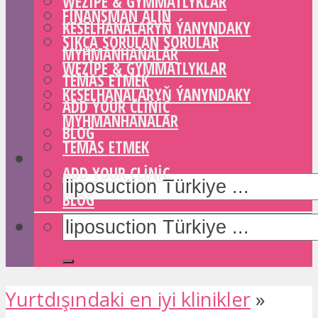
WEZIPE & GYMMATLYKLAR
FINANSMAN ALIN
KESELHANALARYŇ ÝANYNDAKY
SIKÇA SORULAN SORULAR
MYHMANHANALAR
WEZIPE & GYMMATLYKLAR
TEMAS ETMEK
KESELHANALARYŇ ÝANYNDAKY
ADD YOUR CLINIC
MYHMANHANALAR
BLOG
TEMAS ETMEK
ADD YOUR CLINIC
BLOG
Yurtdışındaki en iyi klinikler
»