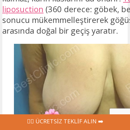
liposuction
(360 derece: göbek, bel,
sonucu mükemmelleştirerek göğüs
arasında doğal bir geçiş yaratır.
‍👩‍⚕ ÜCRETSİZ TEKLİF ALIN ➡️