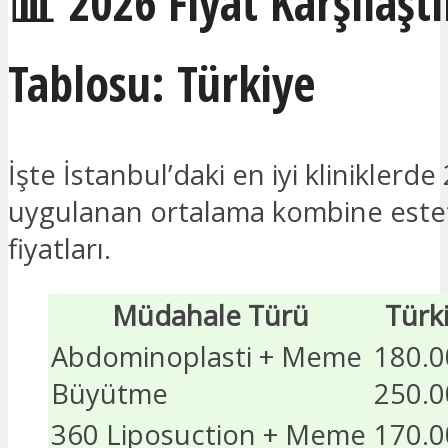
📊 2026 Fiyat Karşılaşt
Tablosu: Türkiye
İşte İstanbul’daki en iyi kliniklerde 
uygulanan ortalama kombine estet
fiyatları.
Müdahale Türü
Türki
Abdominoplasti + Meme
180.0
Büyütme
250.0
360 Liposuction + Meme
170.0