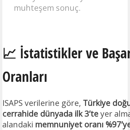
muhteşem sonuç.
İLGILENIYORUM
📈 İstatistikler ve Başa
Oranları
ISAPS verilerine göre,
Türkiye doğ
cerrahide dünyada ilk 3’te
yer alma
alandaki
memnuniyet oranı %97’y