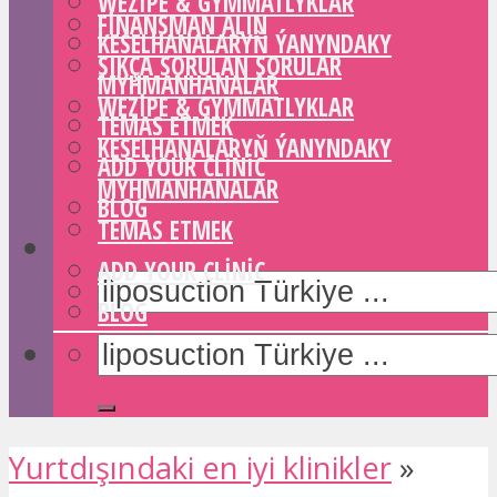
WEZIPE & GYMMATLYKLAR
FINANSMAN ALIN
KESELHANALARYŇ ÝANYNDAKY
SIKÇA SORULAN SORULAR
MYHMANHANALAR
WEZIPE & GYMMATLYKLAR
TEMAS ETMEK
KESELHANALARYŇ ÝANYNDAKY
ADD YOUR CLINIC
MYHMANHANALAR
BLOG
TEMAS ETMEK
ADD YOUR CLINIC
BLOG
Yurtdışındaki en iyi klinikler
»