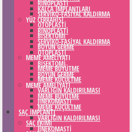
RINOPLASTI
KALÇA IMPLANTLARI
SERVIKO-FASIYAL KALDIRMA
YÜZ CERRAHISI
OTOPLASTI
RINOPLASTI
BIŞEKTOMI
SERVIKO-FASIYAL KALDIRMA
BOYUN GERME
OTOPLASTI
MEME AMELIYATI
BIŞEKTOMI
MEME BÜYÜTME
BOYUN GERME
MEME KÜÇÜLTME
MEME AMELIYATI
VARLIĞIN KALDIRILMASI
MEME BÜYÜTME
JINEKOMASTI
MEME KÜÇÜLTME
SAÇ IMPLANTI
VARLIĞIN KALDIRILMASI
SAÇ EKIMI
JINEKOMASTI