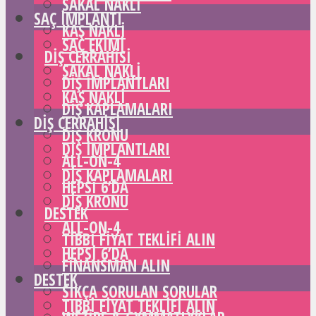
SAKAL NAKLI
SAÇ IMPLANTI
KAŞ NAKLI
SAÇ EKIMI
DIŞ CERRAHISI
SAKAL NAKLI
DIŞ IMPLANTLARI
KAŞ NAKLI
DIŞ KAPLAMALARI
DIŞ CERRAHISI
DIŞ KRONU
DIŞ IMPLANTLARI
ALL-ON-4
DIŞ KAPLAMALARI
HEPSI 6’DA
DIŞ KRONU
DESTEK
ALL-ON-4
TIBBI FIYAT TEKLIFI ALIN
HEPSI 6’DA
FINANSMAN ALIN
DESTEK
SIKÇA SORULAN SORULAR
TIBBI FIYAT TEKLIFI ALIN