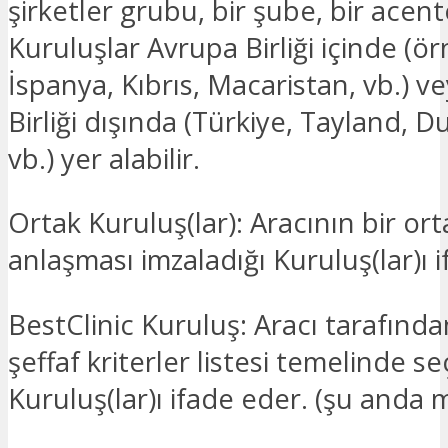
şirketler grubu, bir şube, bir acente
Kuruluşlar Avrupa Birliği içinde (ö
İspanya, Kıbrıs, Macaristan, vb.) v
Birliği dışında (Türkiye, Tayland, D
vb.) yer alabilir.
Ortak Kuruluş(lar): Aracının bir ort
anlaşması imzaladığı Kuruluş(lar)ı 
BestClinic Kuruluş: Aracı tarafında
şeffaf kriterler listesi temelinde s
Kuruluş(lar)ı ifade eder. (şu anda 