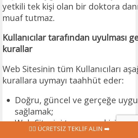
yetkili tek kişi olan bir doktora d
muaf tutmaz.
Kullanıcılar tarafından uyulması g
kurallar
Web Sitesinin tüm Kullanıcıları aşa
kurallara uymayı taahhüt eder:
Doğru, güncel ve gerçeğe uygun
sağlamak;
Web Sitesini tamamen kişisel a
‍👩‍⚕ ÜCRETSİZ TEKLİF ALIN ➡️
kullanmak;