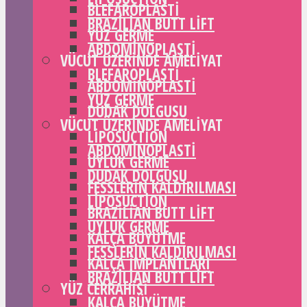
BLEFAROPLASTI
BRAZILIAN BUTT LIFT
YÜZ GERME
ABDOMINOPLASTI
VÜCUT ÜZERINDE AMELIYAT
BLEFAROPLASTI
ABDOMINOPLASTI
YÜZ GERME
DUDAK DOLGUSU
VÜCUT ÜZERINDE AMELIYAT
LIPOSUCTION
ABDOMINOPLASTI
UYLUK GERME
DUDAK DOLGUSU
FESSLERIN KALDIRILMASI
LIPOSUCTION
BRAZILIAN BUTT LIFT
UYLUK GERME
KALÇA BÜYÜTME
FESSLERIN KALDIRILMASI
KALÇA IMPLANTLARI
BRAZILIAN BUTT LIFT
YÜZ CERRAHISI
KALÇA BÜYÜTME