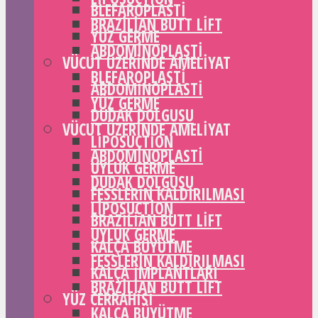
BLEFAROPLASTI
BRAZILIAN BUTT LIFT
YÜZ GERME
ABDOMINOPLASTI
VÜCUT ÜZERINDE AMELIYAT
BLEFAROPLASTI
ABDOMINOPLASTI
YÜZ GERME
DUDAK DOLGUSU
VÜCUT ÜZERINDE AMELIYAT
LIPOSUCTION
ABDOMINOPLASTI
UYLUK GERME
DUDAK DOLGUSU
FESSLERIN KALDIRILMASI
LIPOSUCTION
BRAZILIAN BUTT LIFT
UYLUK GERME
KALÇA BÜYÜTME
FESSLERIN KALDIRILMASI
KALÇA IMPLANTLARI
BRAZILIAN BUTT LIFT
YÜZ CERRAHISI
KALÇA BÜYÜTME