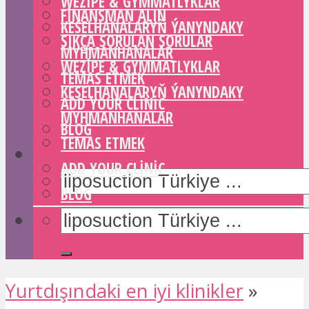
WEZIPE & GYMMATLYKLAR
FINANSMAN ALIN
KESELHANALARYŇ ÝANYNDAKY
SIKÇA SORULAN SORULAR
MYHMANHANALAR
WEZIPE & GYMMATLYKLAR
TEMAS ETMEK
KESELHANALARYŇ ÝANYNDAKY
ADD YOUR CLINIC
MYHMANHANALAR
BLOG
TEMAS ETMEK
ADD YOUR CLINIC
BLOG
Yurtdışındaki en iyi klinikler
»