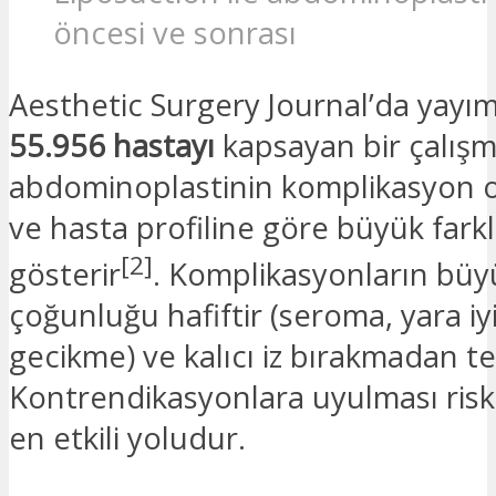
öncesi ve sonrası
Aesthetic Surgery Journal’da yayı
55.956 hastayı
kapsayan bir çalışm
abdominoplastinin komplikasyon o
ve hasta profiline göre büyük farklı
[2]
gösterir
. Komplikasyonların büy
çoğunluğu hafiftir (seroma, yara i
gecikme) ve kalıcı iz bırakmadan ted
Kontrendikasyonlara uyulması risk
en etkili yoludur.