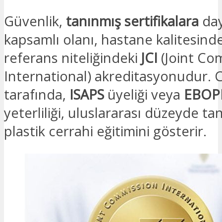
Güvenlik,
tanınmış sertifikalara
day
kapsamlı olanı, hastane kalitesind
referans niteliğindeki
JCI
(Joint Co
International) akreditasyonudur. 
tarafında,
ISAPS
üyeliği veya
EBOP
yeterliliği, uluslararası düzeyde ta
plastik cerrahi eğitimini gösterir.