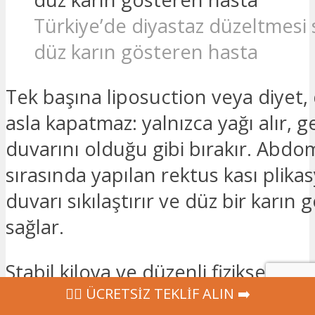
Türkiye’de diyastaz düzeltmesi 
düz karın gösteren hasta
Tek başına liposuction veya diyet, 
asla kapatmaz: yalnızca yağı alır, 
duvarını olduğu gibi bırakır. Abdo
sırasında yapılan rektus kası plik
duvarı sıkılaştırır ve düz bir karı
sağlar.
Stabil kiloya ve düzenli fiziksel akt
‍👩‍⚕ ÜCRETSİZ TEKLİF ALIN ➡️
olmanıza rağmen karnınız hâlâ beli