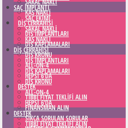
SAKAL NAKLI
SAÇ IMPLANTI
KAŞ NAKLI
SAÇ EKIMI
DIŞ CERRAHISI
SAKAL NAKLI
DIŞ IMPLANTLARI
KAŞ NAKLI
DIŞ KAPLAMALARI
DIŞ CERRAHISI
DIŞ KRONU
DIŞ IMPLANTLARI
ALL-ON-4
DIŞ KAPLAMALARI
HEPSI 6’DA
DIŞ KRONU
DESTEK
ALL-ON-4
TIBBI FIYAT TEKLIFI ALIN
HEPSI 6’DA
FINANSMAN ALIN
DESTEK
SIKÇA SORULAN SORULAR
TIBBI FIYAT TEKLIFI ALIN