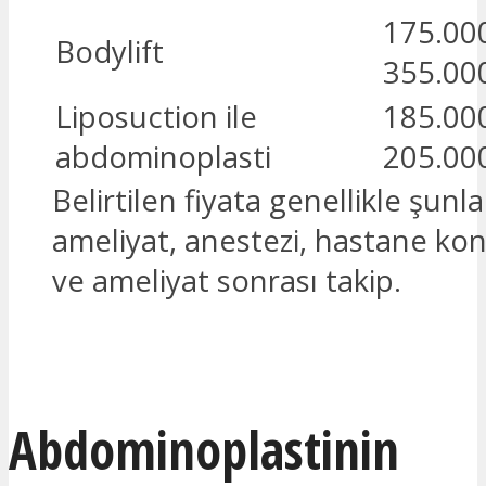
175.000
Bodylift
355.00
Liposuction ile
185.000
abdominoplasti
205.00
Belirtilen fiyata genellikle şunla
ameliyat, anestezi, hastane ko
ve ameliyat sonrası takip.
Ücretsiz teklif alın
Abdominoplastinin