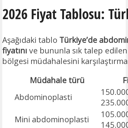
2026 Fiyat Tablosu: Tür
Aşağıdaki tablo
Türkiye’de abdomi
fiyatını
ve bununla sık talep edilen
bölgesi müdahalesini karşılaştırma
Müdahale türü
F
150.000
Abdominoplasti
235.00
105.000
Mini abdominoplasti
145.00