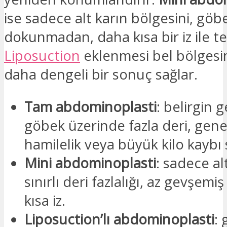
ise sadece alt karın bölgesini, göb
dokunmadan, daha kısa bir iz ile t
Liposuction
eklenmesi bel bölgesin
daha dengeli bir sonuç sağlar.
Tam abdominoplasti
: belirgin g
göbek üzerinde fazla deri, genel
hamilelik veya büyük kilo kaybı 
Mini abdominoplasti
: sadece al
sınırlı deri fazlalığı, az gevşemi
kısa iz.
Liposuction’lı abdominoplasti
: 