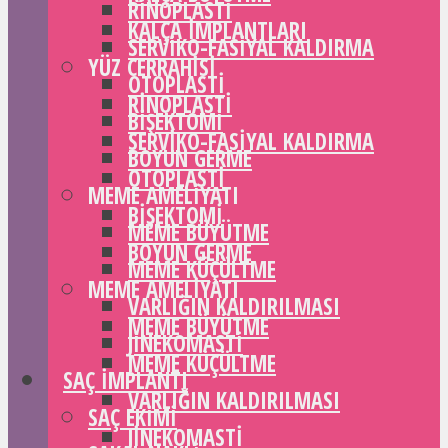
RINOPLASTI
KALÇA IMPLANTLARI
SERVIKO-FASIYAL KALDIRMA
YÜZ CERRAHISI
OTOPLASTI
RINOPLASTI
BIŞEKTOMI
SERVIKO-FASIYAL KALDIRMA
BOYUN GERME
OTOPLASTI
MEME AMELIYATI
BIŞEKTOMI
MEME BÜYÜTME
BOYUN GERME
MEME KÜÇÜLTME
MEME AMELIYATI
VARLIĞIN KALDIRILMASI
MEME BÜYÜTME
JINEKOMASTI
MEME KÜÇÜLTME
SAÇ IMPLANTI
VARLIĞIN KALDIRILMASI
SAÇ EKIMI
JINEKOMASTI