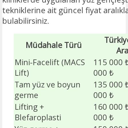
tekniklerine ait güncel fiyat aralıkl
bulabilirsiniz.
Türkiy
Müdahale Türü
Ara
Mini-Facelift (MACS
115 000 ₺
Lift)
000 ₺
Tam yüz ve boyun
135 000 ₺
germe
000 ₺
Lifting +
160 000 ₺
Blefaroplasti
000 ₺