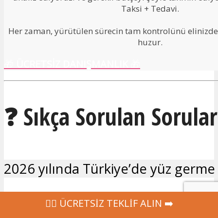
Taksi + Tedavi.
Her zaman, yürütülen sürecin tam kontrolünü elinizde 
huzur.
🎁
ÜCRETSİZ DANIŞMANLIK
🎁
❓ Sıkça Sorulan Sorular
2026 yılında Türkiye’de yüz germe f
2026’da Türkiye’de yüz germe fiyat
‍👩‍⚕ ÜCRETSİZ TEKLİF ALIN ➡️
ortalama 160.000 ₺ civarındadır. B