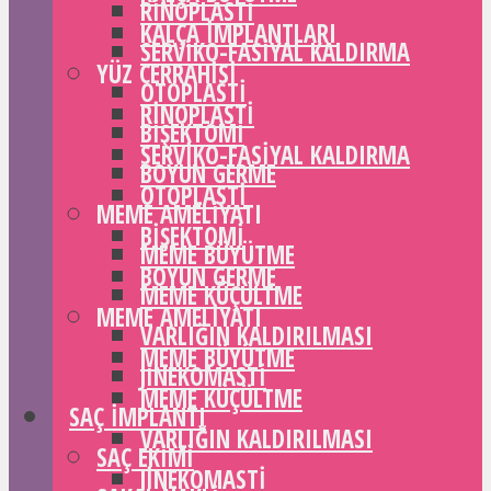
RINOPLASTI
KALÇA IMPLANTLARI
SERVIKO-FASIYAL KALDIRMA
YÜZ CERRAHISI
OTOPLASTI
RINOPLASTI
BIŞEKTOMI
SERVIKO-FASIYAL KALDIRMA
BOYUN GERME
OTOPLASTI
MEME AMELIYATI
BIŞEKTOMI
MEME BÜYÜTME
BOYUN GERME
MEME KÜÇÜLTME
MEME AMELIYATI
VARLIĞIN KALDIRILMASI
MEME BÜYÜTME
JINEKOMASTI
MEME KÜÇÜLTME
SAÇ IMPLANTI
VARLIĞIN KALDIRILMASI
SAÇ EKIMI
JINEKOMASTI