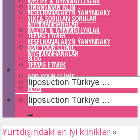
WEZIPE & GYMMATLYKLAR
FINANSMAN ALIN
KESELHANALARYŇ ÝANYNDAKY
SIKÇA SORULAN SORULAR
MYHMANHANALAR
WEZIPE & GYMMATLYKLAR
TEMAS ETMEK
KESELHANALARYŇ ÝANYNDAKY
ADD YOUR CLINIC
MYHMANHANALAR
BLOG
TEMAS ETMEK
ADD YOUR CLINIC
BLOG
Yurtdışındaki en iyi klinikler
»