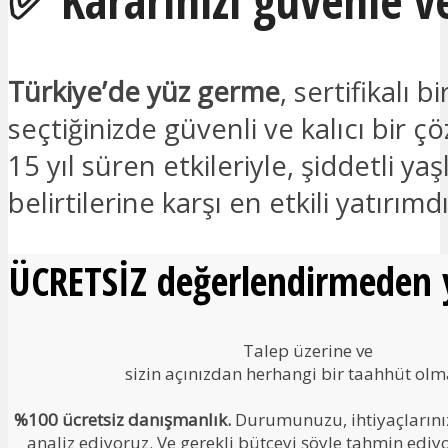
✅ Kararınızı güvenle v
Türkiye’de yüz germe
, sertifikalı bi
seçtiğinizde güvenli ve kalıcı bir 
15 yıl süren etkileriyle, şiddetli y
belirtilerine karşı en etkili yatırımdı
ÜCRETSİZ değerlendirmeden y
Talep üzerine ve
sizin açınızdan herhangi bir taahhüt ol
%100 ücretsiz danışmanlık.
Durumunuzu, ihtiyaçlarınızı
analiz ediyoruz. Ve gerekli bütçeyi şöyle tahmin ediy