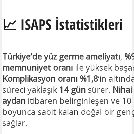
📈 ISAPS İstatistikleri
Türkiye’de yüz germe ameliyatı
,
%
memnuniyet oranı
ile yüksek başar
Komplikasyon oranı
%1,8
‘in altınd
süreci yaklaşık
14 gün
sürer.
Nihai
aydan
itibaren belirginleşen ve 10 i
boyunca sabit kalan doğal bir gen
sağlar.