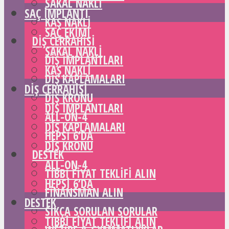
SAKAL NAKLI
SAÇ IMPLANTI
KAŞ NAKLI
SAÇ EKIMI
DIŞ CERRAHISI
SAKAL NAKLI
DIŞ IMPLANTLARI
KAŞ NAKLI
DIŞ KAPLAMALARI
DIŞ CERRAHISI
DIŞ KRONU
DIŞ IMPLANTLARI
ALL-ON-4
DIŞ KAPLAMALARI
HEPSI 6’DA
DIŞ KRONU
DESTEK
ALL-ON-4
TIBBI FIYAT TEKLIFI ALIN
HEPSI 6’DA
FINANSMAN ALIN
DESTEK
SIKÇA SORULAN SORULAR
TIBBI FIYAT TEKLIFI ALIN