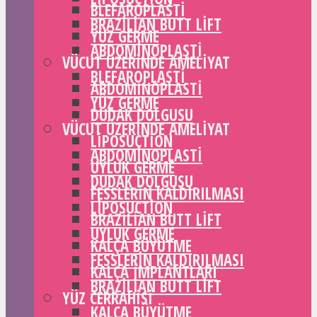
BLEFAROPLASTI
BRAZILIAN BUTT LIFT
YÜZ GERME
ABDOMINOPLASTI
VÜCUT ÜZERINDE AMELIYAT
BLEFAROPLASTI
ABDOMINOPLASTI
YÜZ GERME
DUDAK DOLGUSU
VÜCUT ÜZERINDE AMELIYAT
LIPOSUCTION
ABDOMINOPLASTI
UYLUK GERME
DUDAK DOLGUSU
FESSLERIN KALDIRILMASI
LIPOSUCTION
BRAZILIAN BUTT LIFT
UYLUK GERME
KALÇA BÜYÜTME
FESSLERIN KALDIRILMASI
KALÇA IMPLANTLARI
BRAZILIAN BUTT LIFT
YÜZ CERRAHISI
KALÇA BÜYÜTME