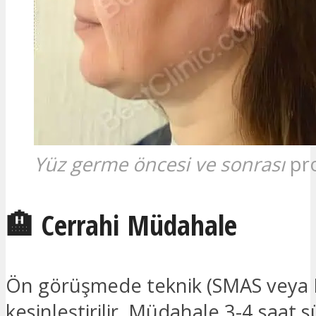
Yüz germe öncesi ve sonrası
pro
🏨 Cerrahi Müdahale
Ön görüşmede teknik (SMAS veya 
kesinleştirilir. Müdahale 3-4 saat s