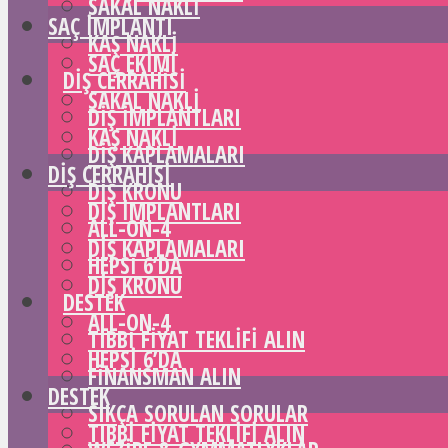
SAKAL NAKLI
SAÇ IMPLANTI
KAŞ NAKLI
SAÇ EKIMI
DIŞ CERRAHISI
SAKAL NAKLI
DIŞ IMPLANTLARI
KAŞ NAKLI
DIŞ KAPLAMALARI
DIŞ CERRAHISI
DIŞ KRONU
DIŞ IMPLANTLARI
ALL-ON-4
DIŞ KAPLAMALARI
HEPSI 6’DA
DIŞ KRONU
DESTEK
ALL-ON-4
TIBBI FIYAT TEKLIFI ALIN
HEPSI 6’DA
FINANSMAN ALIN
DESTEK
SIKÇA SORULAN SORULAR
TIBBI FIYAT TEKLIFI ALIN