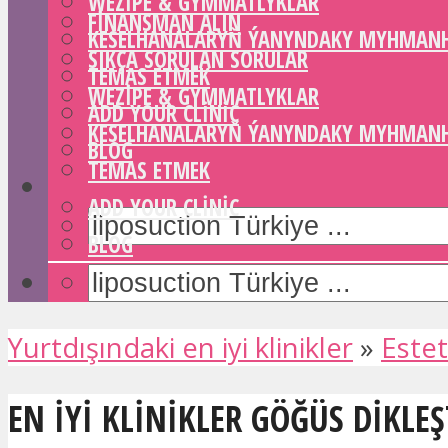
WEZIPE & GYMMATLYKLAR
FINANSMAN ALIN
KESELHANALARYŇ ÝANYNDAKY MYHMAN
SIKÇA SORULAN SORULAR
TEMAS ETMEK
WEZIPE & GYMMATLYKLAR
ADD YOUR CLINIC
KESELHANALARYŇ ÝANYNDAKY MYHMAN
BLOG
TEMAS ETMEK
ADD YOUR CLINIC
BLOG
Yurtdışındaki en iyi klinikler
»
Estet
EN IYI KLINIKLER GÖĞÜS DIKLE