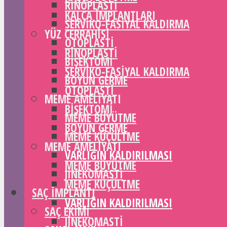
RINOPLASTI
KALÇA IMPLANTLARI
SERVIKO-FASIYAL KALDIRMA
YÜZ CERRAHISI
OTOPLASTI
RINOPLASTI
BIŞEKTOMI
SERVIKO-FASIYAL KALDIRMA
BOYUN GERME
OTOPLASTI
MEME AMELIYATI
BIŞEKTOMI
MEME BÜYÜTME
BOYUN GERME
MEME KÜÇÜLTME
MEME AMELIYATI
VARLIĞIN KALDIRILMASI
MEME BÜYÜTME
JINEKOMASTI
MEME KÜÇÜLTME
SAÇ IMPLANTI
VARLIĞIN KALDIRILMASI
SAÇ EKIMI
JINEKOMASTI