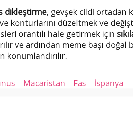
 dikleştirme
, gevşek cildi ortadan 
e konturlarını düzeltmek ve değişti
leri orantılı hale getirmek için
sıkı
ıkarılır ve ardından meme başı doğa
n konumlandırılır.
unus
–
Macaristan
–
Fas
–
İspanya