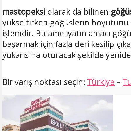
mastopeksi
olarak da bilinen
göğüs
yükseltirken göğüslerin boyutunu v
işlemdir. Bu ameliyatın amacı göğüs
başarmak için fazla deri kesilip ç
yukarısına oturacak şekilde yenide
Bir varış noktası seçin:
Türkiye
–
T