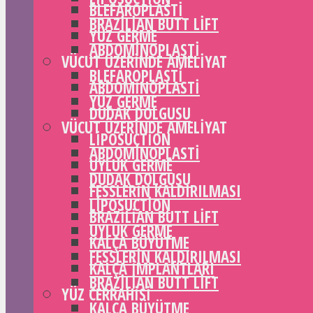
BLEFAROPLASTI
BRAZILIAN BUTT LIFT
YÜZ GERME
ABDOMINOPLASTI
VÜCUT ÜZERINDE AMELIYAT
BLEFAROPLASTI
ABDOMINOPLASTI
YÜZ GERME
DUDAK DOLGUSU
VÜCUT ÜZERINDE AMELIYAT
LIPOSUCTION
ABDOMINOPLASTI
UYLUK GERME
DUDAK DOLGUSU
FESSLERIN KALDIRILMASI
LIPOSUCTION
BRAZILIAN BUTT LIFT
UYLUK GERME
KALÇA BÜYÜTME
FESSLERIN KALDIRILMASI
KALÇA IMPLANTLARI
BRAZILIAN BUTT LIFT
YÜZ CERRAHISI
KALÇA BÜYÜTME