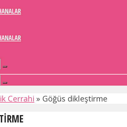
HANALAR
HANALAR
ik Cerrahi
»
Göğüs dikleştirme
ŞTIRME