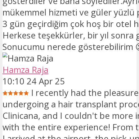
gösterdiler ve bana söylediler.Ayrı
mükemmel hizmeti ve güler yüzlü p
3 gün geçirdiğim çok hoş bir otel 
Herkese teşekkürler, bir yıl sonra
Sonucumu nerede gösterebilirim 
Hamza Raja
10:10 24 Apr 25
I recently had the pleasure
undergoing a hair transplant pro
Clinicana, and I couldn't be more
with the entire experience! From
I arrived at the airport, the pick-