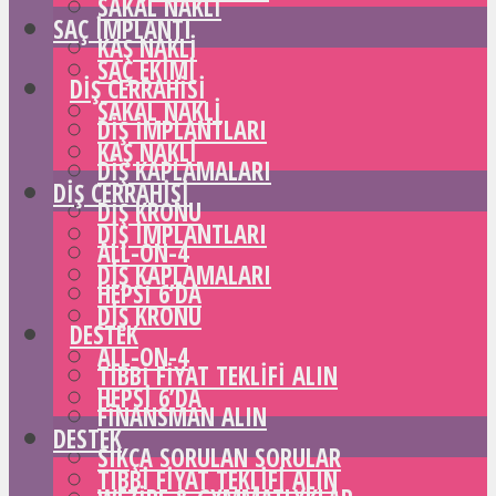
SAKAL NAKLI
SAÇ IMPLANTI
KAŞ NAKLI
SAÇ EKIMI
DIŞ CERRAHISI
SAKAL NAKLI
DIŞ IMPLANTLARI
KAŞ NAKLI
DIŞ KAPLAMALARI
DIŞ CERRAHISI
DIŞ KRONU
DIŞ IMPLANTLARI
ALL-ON-4
DIŞ KAPLAMALARI
HEPSI 6’DA
DIŞ KRONU
DESTEK
ALL-ON-4
TIBBI FIYAT TEKLIFI ALIN
HEPSI 6’DA
FINANSMAN ALIN
DESTEK
SIKÇA SORULAN SORULAR
TIBBI FIYAT TEKLIFI ALIN