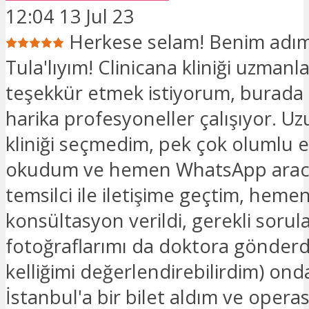
12:04 13 Jul 23
Herkese selam! Benim adı
Tula'lıyım! Clinicana kliniği uzmanl
teşekkür etmek istiyorum, burada
harika profesyoneller çalışıyor. U
kliniği seçmedim, pek çok olumlu el
okudum ve hemen WhatsApp aracılı
temsilci ile iletişime geçtim, heme
konsültasyon verildi, gerekli sorul
fotoğraflarımı da doktora gönderd
kelliğimi değerlendirebilirdim) on
İstanbul'a bir bilet aldım ve operas