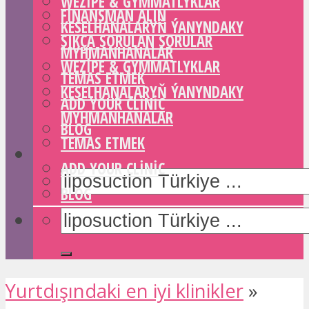
WEZIPE & GYMMATLYKLAR
FINANSMAN ALIN
KESELHANALARYŇ ÝANYNDAKY
SIKÇA SORULAN SORULAR
MYHMANHANALAR
WEZIPE & GYMMATLYKLAR
TEMAS ETMEK
KESELHANALARYŇ ÝANYNDAKY
ADD YOUR CLINIC
MYHMANHANALAR
BLOG
TEMAS ETMEK
ADD YOUR CLINIC
BLOG
Yurtdışındaki en iyi klinikler
»