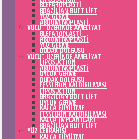
BLEFAROPLASTI
BRAZILIAN BUTT LIFT
YÜZ GERME
ABDOMINOPLASTI
VÜCUT ÜZERINDE AMELIYAT
BLEFAROPLASTI
ABDOMINOPLASTI
YÜZ GERME
DUDAK DOLGUSU
VÜCUT ÜZERINDE AMELIYAT
LIPOSUCTION
ABDOMINOPLASTI
UYLUK GERME
DUDAK DOLGUSU
FESSLERIN KALDIRILMASI
LIPOSUCTION
BRAZILIAN BUTT LIFT
UYLUK GERME
KALÇA BÜYÜTME
FESSLERIN KALDIRILMASI
KALÇA IMPLANTLARI
BRAZILIAN BUTT LIFT
YÜZ CERRAHISI
KALÇA BÜYÜTME