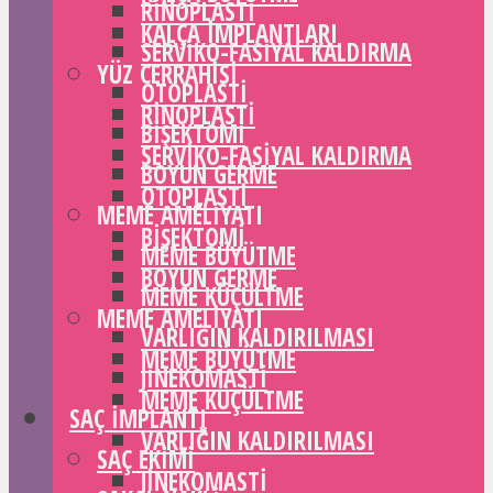
RINOPLASTI
KALÇA IMPLANTLARI
SERVIKO-FASIYAL KALDIRMA
YÜZ CERRAHISI
OTOPLASTI
RINOPLASTI
BIŞEKTOMI
SERVIKO-FASIYAL KALDIRMA
BOYUN GERME
OTOPLASTI
MEME AMELIYATI
BIŞEKTOMI
MEME BÜYÜTME
BOYUN GERME
MEME KÜÇÜLTME
MEME AMELIYATI
VARLIĞIN KALDIRILMASI
MEME BÜYÜTME
JINEKOMASTI
MEME KÜÇÜLTME
SAÇ IMPLANTI
VARLIĞIN KALDIRILMASI
SAÇ EKIMI
JINEKOMASTI