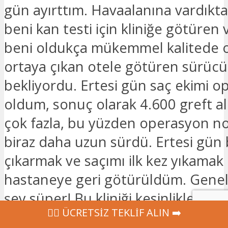
gün ayırttım. Havaalanına vardıkt
beni kan testi için kliniğe götüren
beni oldukça mükemmel kalitede 
ortaya çıkan otele götüren sürücü
bekliyordu. Ertesi gün saç ekimi 
oldum, sonuç olarak 4.600 greft al
çok fazla, bu yüzden operasyon 
biraz daha uzun sürdü. Ertesi gün 
çıkarmak ve saçımı ilk kez yıkamak 
hastaneye geri götürüldüm. Genel 
şey süper! Bu kliniği kesinlikle tavs
‍👩‍⚕ ÜCRETSİZ TEKLİF ALIN ➡️
edebilirim!