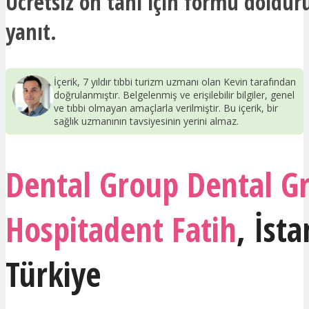
Ücretsiz ön tanı için formu dolduru
yanıt.
İçerik, 7 yıldır tıbbi turizm uzmanı olan Kevin tarafından
doğrulanmıştır. Belgelenmiş ve erişilebilir bilgiler, genel
ve tıbbi olmayan amaçlarla verilmiştir. Bu içerik, bir
sağlık uzmanının tavsiyesinin yerini almaz.
Dental Group Dental G
Hospitadent Fatih
,
İsta
Türkiye