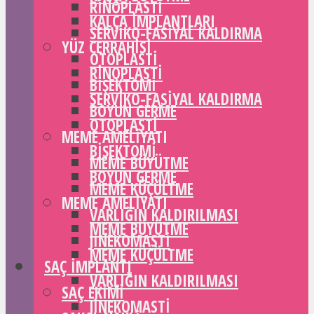
RINOPLASTI
KALÇA IMPLANTLARI
SERVIKO-FASIYAL KALDIRMA
YÜZ CERRAHISI
OTOPLASTI
RINOPLASTI
BIŞEKTOMI
SERVIKO-FASIYAL KALDIRMA
BOYUN GERME
OTOPLASTI
MEME AMELIYATI
BIŞEKTOMI
MEME BÜYÜTME
BOYUN GERME
MEME KÜÇÜLTME
MEME AMELIYATI
VARLIĞIN KALDIRILMASI
MEME BÜYÜTME
JINEKOMASTI
MEME KÜÇÜLTME
SAÇ IMPLANTI
VARLIĞIN KALDIRILMASI
SAÇ EKIMI
JINEKOMASTI