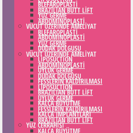
BLEFAROPLASTI
BRAZILIAN BUTT LIFT
YÜZ GERME
ABDOMINOPLASTI
VÜCUT ÜZERINDE AMELIYAT
BLEFAROPLASTI
ABDOMINOPLASTI
YÜZ GERME
DUDAK DOLGUSU
VÜCUT ÜZERINDE AMELIYAT
LIPOSUCTION
ABDOMINOPLASTI
UYLUK GERME
DUDAK DOLGUSU
FESSLERIN KALDIRILMASI
LIPOSUCTION
BRAZILIAN BUTT LIFT
UYLUK GERME
KALÇA BÜYÜTME
FESSLERIN KALDIRILMASI
KALÇA IMPLANTLARI
BRAZILIAN BUTT LIFT
YÜZ CERRAHISI
KALÇA BÜYÜTME