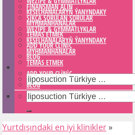
WEZIPE & GYMMATLYKLAR
FINANSMAN ALIN
KESELHANALARYŇ ÝANYNDAKY
SIKÇA SORULAN SORULAR
MYHMANHANALAR
WEZIPE & GYMMATLYKLAR
TEMAS ETMEK
KESELHANALARYŇ ÝANYNDAKY
ADD YOUR CLINIC
MYHMANHANALAR
BLOG
TEMAS ETMEK
ADD YOUR CLINIC
BLOG
Yurtdışındaki en iyi klinikler
»