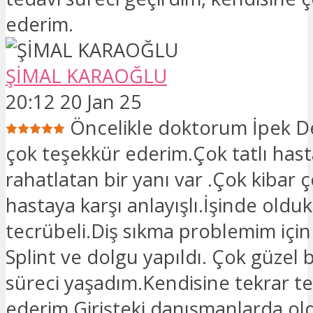
ederim.
ŞİMAL KARAOĞLU
20:12 20 Jan 25
Öncelikle doktorum İpek D
çok teşekkür ederim.Çok tatlı hast
rahatlatan bir yanı var .Çok kibar 
hastaya karşı anlayışlı.İşinde oldu
tecrübeli.Diş sıkma problemim için 
Splint ve dolgu yapıldı. Çok güzel b
süreci yaşadım.Kendisine tekrar t
ederim.Girişteki danışmanlarda ol