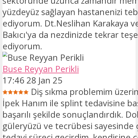
sektöründe uzunca zamandır mem
yüzdeyüz sağlayan hastanenizi teb
ediyorum. Dt.Neslihan Karakaya ve
Bakıcı'ya da nezdinizde tekrar teş
ediyorum.
Buse Reyyan Perikli
17:46 28 Jan 25
Diş sıkma problemim üzer
İpek Hanım ile splint tedavisine ba
başarılı şekilde sonuçlandırdık. 
güleryüzü ve tecrübesi sayesinde ç
tedavi süreci geçirdim, kendisine 