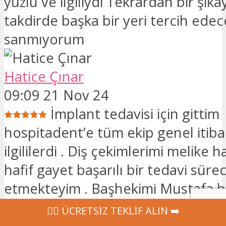
yüzlü ve ilgiliydi Tekrardan bir şi
takdirde başka bir yeri tercih edec
sanmıyorum
Hatice Çınar
09:09 21 Nov 24
İmplant tedavisi için gittim
hospitadent’e tüm ekip genel itiba
ilgililerdi . Diş çekimlerimi melike h
hafif gayet başarılı bir tedavi sür
etmekteyim . Başhekimi Mustafa b
konuda yardımcı oldu .Hastane te
‍👩‍⚕ ÜCRETSİZ TEKLİF ALIN ➡️
yüzlü ve iyi hekimler var herşey içi