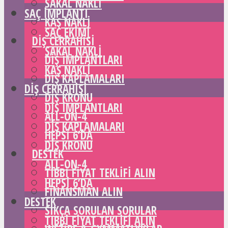
SAKAL NAKLI
SAÇ IMPLANTI
KAŞ NAKLI
SAÇ EKIMI
DIŞ CERRAHISI
SAKAL NAKLI
DIŞ IMPLANTLARI
KAŞ NAKLI
DIŞ KAPLAMALARI
DIŞ CERRAHISI
DIŞ KRONU
DIŞ IMPLANTLARI
ALL-ON-4
DIŞ KAPLAMALARI
HEPSI 6’DA
DIŞ KRONU
DESTEK
ALL-ON-4
TIBBI FIYAT TEKLIFI ALIN
HEPSI 6’DA
FINANSMAN ALIN
DESTEK
SIKÇA SORULAN SORULAR
TIBBI FIYAT TEKLIFI ALIN