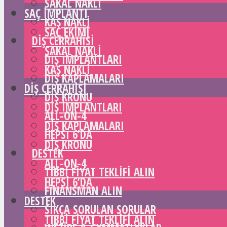
SAKAL NAKLI
SAÇ IMPLANTI
KAŞ NAKLI
SAÇ EKIMI
DIŞ CERRAHISI
SAKAL NAKLI
DIŞ IMPLANTLARI
KAŞ NAKLI
DIŞ KAPLAMALARI
DIŞ CERRAHISI
DIŞ KRONU
DIŞ IMPLANTLARI
ALL-ON-4
DIŞ KAPLAMALARI
HEPSI 6’DA
DIŞ KRONU
DESTEK
ALL-ON-4
TIBBI FIYAT TEKLIFI ALIN
HEPSI 6’DA
FINANSMAN ALIN
DESTEK
SIKÇA SORULAN SORULAR
TIBBI FIYAT TEKLIFI ALIN