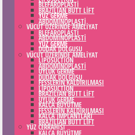
BLEFAROPLASTI
BRAZILIAN BUTT LIFT
YÜZ GERME
ABDOMINOPLASTI
VÜCUT ÜZERINDE AMELIYAT
BLEFAROPLASTI
ABDOMINOPLASTI
YÜZ GERME
DUDAK DOLGUSU
VÜCUT ÜZERINDE AMELIYAT
LIPOSUCTION
ABDOMINOPLASTI
UYLUK GERME
DUDAK DOLGUSU
FESSLERIN KALDIRILMASI
LIPOSUCTION
BRAZILIAN BUTT LIFT
UYLUK GERME
KALÇA BÜYÜTME
FESSLERIN KALDIRILMASI
KALÇA IMPLANTLARI
BRAZILIAN BUTT LIFT
YÜZ CERRAHISI
KALÇA BÜYÜTME