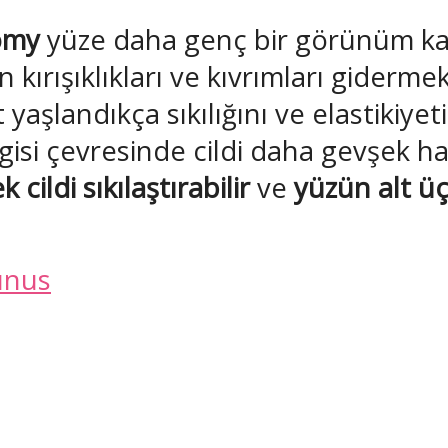
omy
yüze daha genç bir görünüm kaz
ırışıklıkları ve kıvrımları giderme
lt yaşlandıkça sıkılığını ve elastikiy
gisi çevresinde cildi daha gevşek h
 cildi sıkılaştırabilir
ve
yüzün alt üç
unus