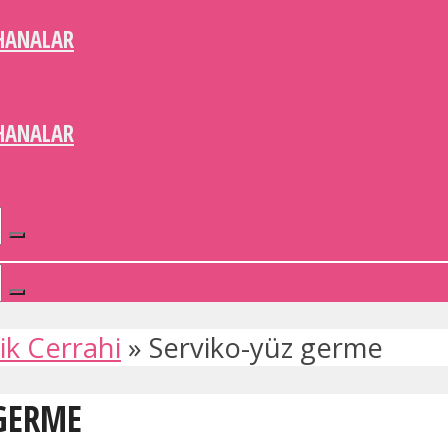
HANALAR
HANALAR
ik Cerrahi
»
Serviko-yüz germe
 GERME