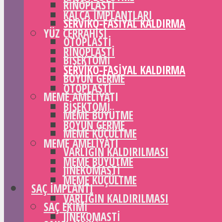
RINOPLASTI
KALÇA IMPLANTLARI
SERVIKO-FASIYAL KALDIRMA
YÜZ CERRAHISI
OTOPLASTI
RINOPLASTI
BIŞEKTOMI
SERVIKO-FASIYAL KALDIRMA
BOYUN GERME
OTOPLASTI
MEME AMELIYATI
BIŞEKTOMI
MEME BÜYÜTME
BOYUN GERME
MEME KÜÇÜLTME
MEME AMELIYATI
VARLIĞIN KALDIRILMASI
MEME BÜYÜTME
JINEKOMASTI
MEME KÜÇÜLTME
SAÇ IMPLANTI
VARLIĞIN KALDIRILMASI
SAÇ EKIMI
JINEKOMASTI