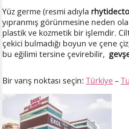
Yüz germe (resmi adıyla
rhytidect
yıpranmış görünmesine neden olan k
plastik ve kozmetik bir işlemdir. Ci
çekici bulmadığı boyun ve çene çiz
bu eğilimi tersine çevirebilir,
gevşek
Bir varış noktası seçin:
Türkiye
–
T