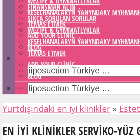
WEZIPE & GYMMATLYKLAR
FINANSMAN ALIN
KESELHANALARYŇ ÝANYNDAKY MYHMAN
SIKÇA SORULAN SORULAR
TEMAS ETMEK
WEZIPE & GYMMATLYKLAR
ADD YOUR CLINIC
KESELHANALARYŇ ÝANYNDAKY MYHMAN
BLOG
TEMAS ETMEK
ADD YOUR CLINIC
BLOG
Yurtdışındaki en iyi klinikler
»
Estet
EN IYI KLINIKLER SERVIKO-YÜZ