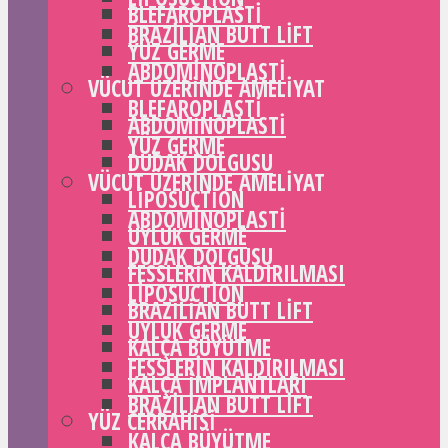
BLEFAROPLASTI
BRAZILIAN BUTT LIFT
YÜZ GERME
ABDOMINOPLASTI
VÜCUT ÜZERINDE AMELIYAT
BLEFAROPLASTI
ABDOMINOPLASTI
YÜZ GERME
DUDAK DOLGUSU
VÜCUT ÜZERINDE AMELIYAT
LIPOSUCTION
ABDOMINOPLASTI
UYLUK GERME
DUDAK DOLGUSU
FESSLERIN KALDIRILMASI
LIPOSUCTION
BRAZILIAN BUTT LIFT
UYLUK GERME
KALÇA BÜYÜTME
FESSLERIN KALDIRILMASI
KALÇA IMPLANTLARI
BRAZILIAN BUTT LIFT
YÜZ CERRAHISI
KALÇA BÜYÜTME