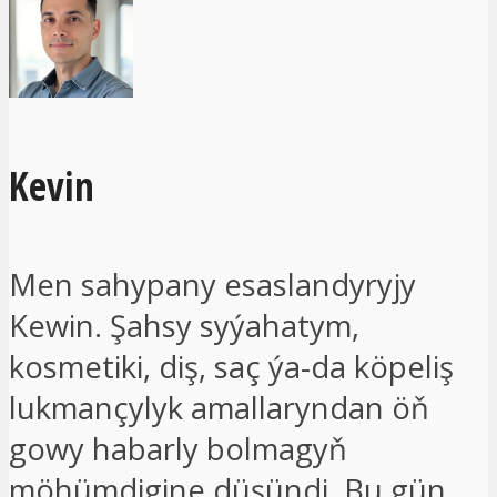
Kevin
Men sahypany esaslandyryjy
Kewin. Şahsy syýahatym,
kosmetiki, diş, saç ýa-da köpeliş
lukmançylyk amallaryndan öň
gowy habarly bolmagyň
möhümdigine düşündi. Bu gün