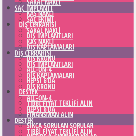
SAKAL NAKLI
SAÇ IMPLANTI
KAŞ NAKLI
SAÇ EKIMI
DIŞ CERRAHISI
SAKAL NAKLI
DIŞ IMPLANTLARI
KAŞ NAKLI
DIŞ KAPLAMALARI
DIŞ CERRAHISI
DIŞ KRONU
DIŞ IMPLANTLARI
ALL-ON-4
DIŞ KAPLAMALARI
HEPSI 6’DA
DIŞ KRONU
DESTEK
ALL-ON-4
TIBBI FIYAT TEKLIFI ALIN
HEPSI 6’DA
FINANSMAN ALIN
DESTEK
SIKÇA SORULAN SORULAR
TIBBI FIYAT TEKLIFI ALIN