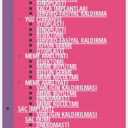
RINOPLASTI
KALÇA IMPLANTLARI
SERVIKO-FASIYAL KALDIRMA
YÜZ CERRAHISI
OTOPLASTI
RINOPLASTI
BIŞEKTOMI
SERVIKO-FASIYAL KALDIRMA
BOYUN GERME
OTOPLASTI
MEME AMELIYATI
BIŞEKTOMI
MEME BÜYÜTME
BOYUN GERME
MEME KÜÇÜLTME
MEME AMELIYATI
VARLIĞIN KALDIRILMASI
MEME BÜYÜTME
JINEKOMASTI
MEME KÜÇÜLTME
SAÇ IMPLANTI
VARLIĞIN KALDIRILMASI
SAÇ EKIMI
JINEKOMASTI