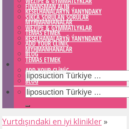
WEZIPE & GYMMATLYKLAR
FINANSMAN ALIN
KESELHANALARYŇ ÝANYNDAKY
SIKÇA SORULAN SORULAR
MYHMANHANALAR
WEZIPE & GYMMATLYKLAR
TEMAS ETMEK
KESELHANALARYŇ ÝANYNDAKY
ADD YOUR CLINIC
MYHMANHANALAR
BLOG
TEMAS ETMEK
ADD YOUR CLINIC
BLOG
Yurtdışındaki en iyi klinikler
»