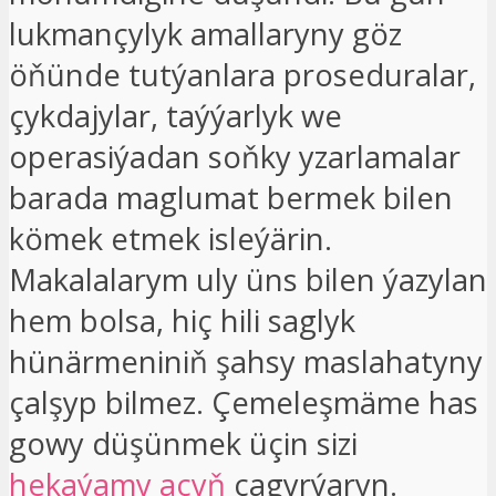
lukmançylyk amallaryny göz
öňünde tutýanlara proseduralar,
çykdajylar, taýýarlyk we
operasiýadan soňky yzarlamalar
barada maglumat bermek bilen
kömek etmek isleýärin.
Makalalarym uly üns bilen ýazylan
hem bolsa, hiç hili saglyk
hünärmeniniň şahsy maslahatyny
çalşyp bilmez. Çemeleşmäme has
gowy düşünmek üçin sizi
hekaýamy açyň
çagyrýaryn.