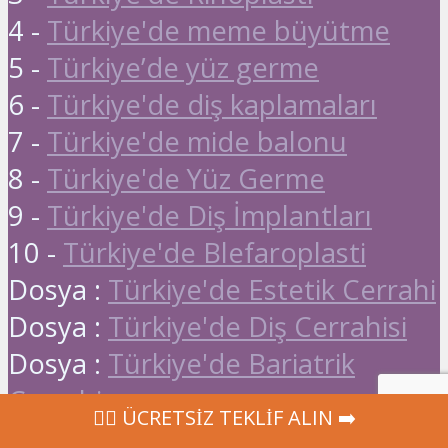
4 -
Türkiye'de meme büyütme
5 -
Türkiye’de yüz germe
6 -
Türkiye'de diş kaplamaları
7 -
Türkiye'de mide balonu
8 -
Türkiye'de Yüz Germe
9 -
Türkiye'de Diş İmplantları
10 -
Türkiye'de Blefaroplasti
Dosya :
Türkiye'de Estetik Cerrahi
Dosya :
Türkiye'de Diş Cerrahisi
Dosya :
Türkiye'de Bariatrik
Cerrahi
‍👩‍⚕ ÜCRETSİZ TEKLİF ALIN ➡️
Dosya :
Türkiye'de sağlık turizmi