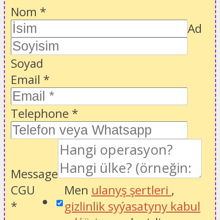
Nom
*
Ad
Soyad
Email
*
Telephone
*
Message
CGU
Men
ulanyş şertleri
,
*
gizlinlik syýasatyny kabul