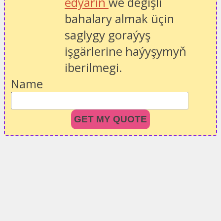
edýärin
we degişli
bahalary almak üçin
saglygy goraýyş
işgärlerine haýyşymyň
iberilmegi.
Name
GET MY QUOTE