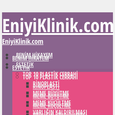
EniyiKlinik.com
EniyiKlinik.com
BENIM HIKAYEM
BENIM HIKAYEM
ESTETIK
ESTETIK
TOP 10 PLASTIK CERRAHI
TOP 10 PLASTIK CERRAHI
RINOPLASTI
RINOPLASTI
MEME BÜYÜTME
MEME BÜYÜTME
MEME KÜÇÜLTME
MEME KÜÇÜLTME
VARLIĞIN KALDIRILMASI