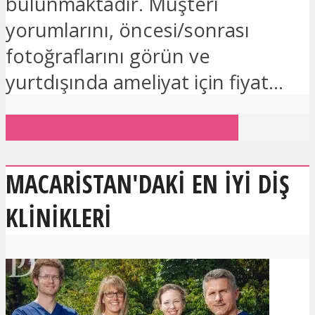
bulunmaktadır. Müşteri
yorumlarını, öncesi/sonrası
fotoğraflarını görün ve
yurtdışında ameliyat için fiyat...
Saç ekim kliniklerine bakın
MACARISTAN'DAKI EN IYI DIŞ
KLINIKLERI