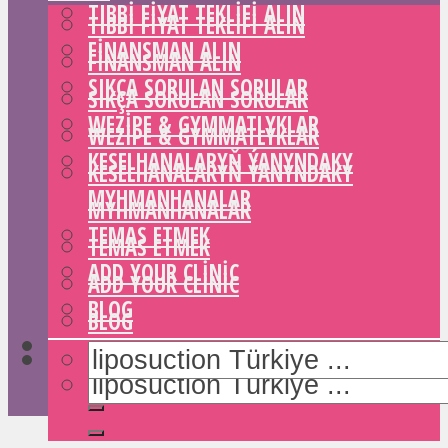
TIBBI FIYAT TEKLIFI ALIN
TIBBI FIYAT TEKLIFI ALIN
FINANSMAN ALIN
FINANSMAN ALIN
SIKÇA SORULAN SORULAR
SIKÇA SORULAN SORULAR
WEZIPE & GYMMATLYKLAR
WEZIPE & GYMMATLYKLAR
KESELHANALARYŇ ÝANYNDAKY
KESELHANALARYŇ ÝANYNDAKY
MYHMANHANALAR
MYHMANHANALAR
TEMAS ETMEK
TEMAS ETMEK
ADD YOUR CLINIC
ADD YOUR CLINIC
BLOG
BLOG