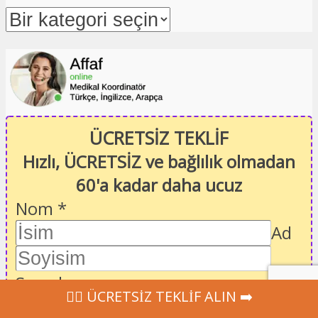
ÜCRETSİZ TEKLİF
Hızlı, ÜCRETSİZ ve bağlılık olmadan
60'a kadar daha ucuz
Nom
*
Ad
Soyad
‍👩‍⚕ ÜCRETSİZ TEKLİF ALIN ➡️
Email
*