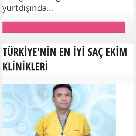
yurtdışında...
Estetik cerrahi kliniklerine bakın
TÜRKIYE'NIN EN IYI SAÇ EKIM
KLINIKLERI