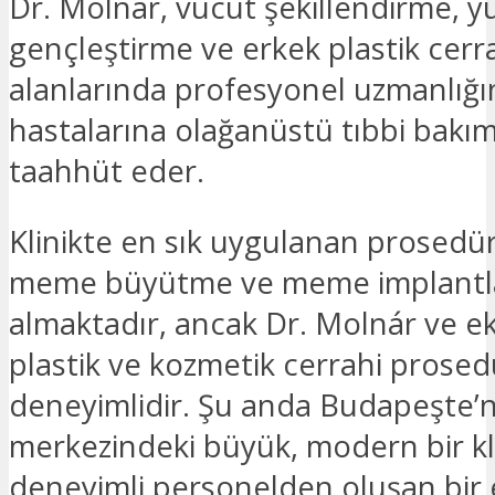
Dr. Molnár, vücut şekillendirme, y
gençleştirme ve erkek plastik cerr
alanlarında profesyonel uzmanlığı
hastalarına olağanüstü tıbbi bakı
taahhüt eder.
Klinikte en sık uygulanan prosedür
meme büyütme ve meme implantla
almaktadır, ancak Dr. Molnár ve e
plastik ve kozmetik cerrahi prosed
deneyimlidir. Şu anda Budapeşte’n
merkezindeki büyük, modern bir kl
deneyimli personelden oluşan bir e