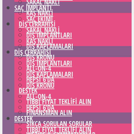
SAKAL NAKLI
SAÇ IMPLANTI
KAŞ NAKLI
SAÇ EKIMI
DIŞ CERRAHISI
SAKAL NAKLI
DIŞ IMPLANTLARI
KAŞ NAKLI
DIŞ KAPLAMALARI
DIŞ CERRAHISI
DIŞ KRONU
DIŞ IMPLANTLARI
ALL-ON-4
DIŞ KAPLAMALARI
HEPSI 6’DA
DIŞ KRONU
DESTEK
ALL-ON-4
TIBBI FIYAT TEKLIFI ALIN
HEPSI 6’DA
FINANSMAN ALIN
DESTEK
SIKÇA SORULAN SORULAR
TIBBI FIYAT TEKLIFI ALIN