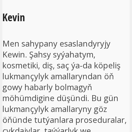
Kevin
Men sahypany esaslandyryjy
Kewin. Şahsy syýahatym,
kosmetiki, diş, saç ýa-da köpeliş
lukmançylyk amallaryndan öň
gowy habarly bolmagyň
möhümdigine düşündi. Bu gün
lukmançylyk amallaryny göz
öňünde tutýanlara proseduralar,
çykdajylar, taýýarlyk we