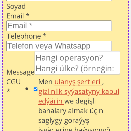
Soyad
Email
*
Telephone
*
Message
CGU
Men
ulanyş şertleri
,
*
gizlinlik syýasatyny kabul
edýärin
we degişli
bahalary almak üçin
saglygy goraýyş
işgärlerine haýyşymyň