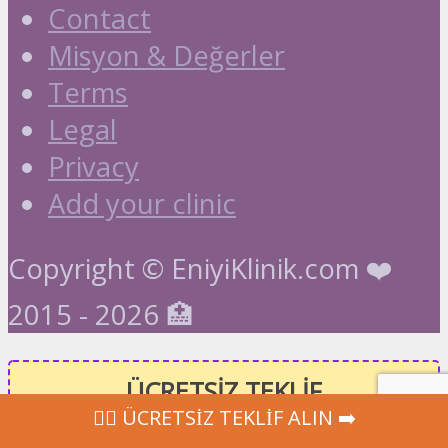
Contact
Misyon & Değerler
Terms
Legal
Privacy
Add your clinic
Copyright © EniyiKlinik.com ❤️
2015 - 2026 🏥
ÜCRETSİZ TEKLİF
‍👩‍⚕ ÜCRETSİZ TEKLİF ALIN ➡️
Hızlı, ÜCRETSİZ ve bağlılık