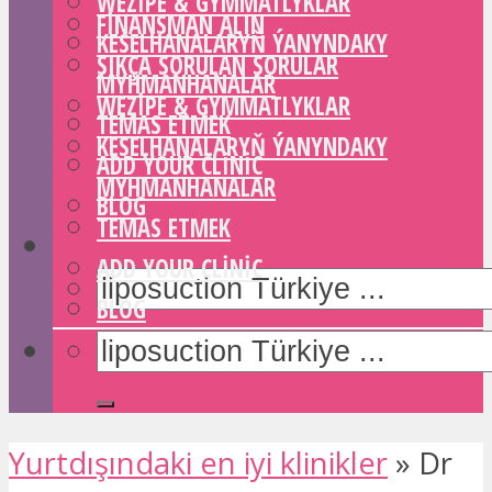
WEZIPE & GYMMATLYKLAR
FINANSMAN ALIN
KESELHANALARYŇ ÝANYNDAKY
SIKÇA SORULAN SORULAR
MYHMANHANALAR
WEZIPE & GYMMATLYKLAR
TEMAS ETMEK
KESELHANALARYŇ ÝANYNDAKY
ADD YOUR CLINIC
MYHMANHANALAR
BLOG
TEMAS ETMEK
ADD YOUR CLINIC
BLOG
Yurtdışındaki en iyi klinikler
»
Dr