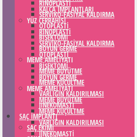
RINOPLASTI
KALÇA IMPLANTLARI
SERVIKO-FASIYAL KALDIRMA
YÜZ CERRAHISI
OTOPLASTI
RINOPLASTI
BIŞEKTOMI
SERVIKO-FASIYAL KALDIRMA
BOYUN GERME
OTOPLASTI
MEME AMELIYATI
BIŞEKTOMI
MEME BÜYÜTME
BOYUN GERME
MEME KÜÇÜLTME
MEME AMELIYATI
VARLIĞIN KALDIRILMASI
MEME BÜYÜTME
JINEKOMASTI
MEME KÜÇÜLTME
SAÇ IMPLANTI
VARLIĞIN KALDIRILMASI
SAÇ EKIMI
JINEKOMASTI