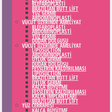
BLEFAROPLASTI
BRAZILIAN BUTT LIFT
YÜZ GERME
ABDOMINOPLASTI
VÜCUT ÜZERINDE AMELIYAT
BLEFAROPLASTI
ABDOMINOPLASTI
YÜZ GERME
DUDAK DOLGUSU
VÜCUT ÜZERINDE AMELIYAT
LIPOSUCTION
ABDOMINOPLASTI
UYLUK GERME
DUDAK DOLGUSU
FESSLERIN KALDIRILMASI
LIPOSUCTION
BRAZILIAN BUTT LIFT
UYLUK GERME
KALÇA BÜYÜTME
FESSLERIN KALDIRILMASI
KALÇA IMPLANTLARI
BRAZILIAN BUTT LIFT
YÜZ CERRAHISI
KALÇA BÜYÜTME