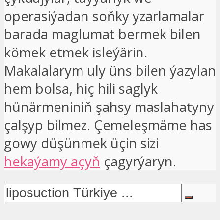
operasiýadan soňky yzarlamalar
barada maglumat bermek bilen
kömek etmek isleýärin.
Makalalarym uly üns bilen ýazylan
hem bolsa, hiç hili saglyk
hünärmeniniň şahsy maslahatyny
çalşyp bilmez. Çemeleşmäme has
gowy düşünmek üçin sizi
hekaýamy açyň
çagyrýaryn.