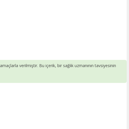
 amaçlarla verilmiştir. Bu içerik, bir sağlık uzmanının tavsiyesinin