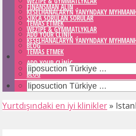
WEZIPE & GYMMATLYKLAR
FINANSMAN ALIN
KESELHANALARYŇ ÝANYNDAKY MYHMAN
SIKÇA SORULAN SORULAR
TEMAS ETMEK
WEZIPE & GYMMATLYKLAR
ADD YOUR CLINIC
KESELHANALARYŇ ÝANYNDAKY MYHMAN
BLOG
TEMAS ETMEK
ADD YOUR CLINIC
BLOG
Yurtdışındaki en iyi klinikler
»
Istan