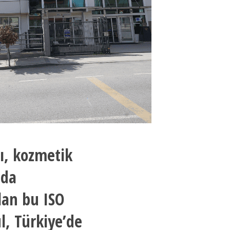
ı, kozmetik
nda
lan bu ISO
ul, Türkiye’de