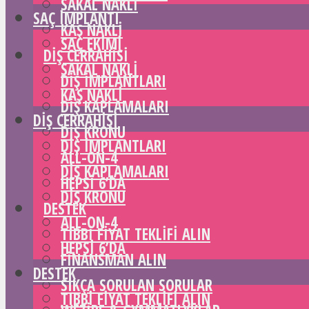
SAKAL NAKLI
SAÇ IMPLANTI
KAŞ NAKLI
SAÇ EKIMI
DIŞ CERRAHISI
SAKAL NAKLI
DIŞ IMPLANTLARI
KAŞ NAKLI
DIŞ KAPLAMALARI
DIŞ CERRAHISI
DIŞ KRONU
DIŞ IMPLANTLARI
ALL-ON-4
DIŞ KAPLAMALARI
HEPSI 6’DA
DIŞ KRONU
DESTEK
ALL-ON-4
TIBBI FIYAT TEKLIFI ALIN
HEPSI 6’DA
FINANSMAN ALIN
DESTEK
SIKÇA SORULAN SORULAR
TIBBI FIYAT TEKLIFI ALIN