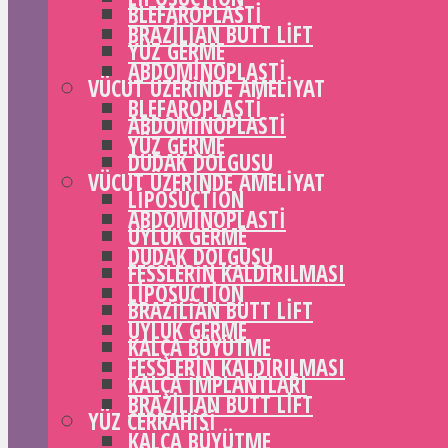
BLEFAROPLASTI
BRAZILIAN BUTT LIFT
YÜZ GERME
ABDOMINOPLASTI
VÜCUT ÜZERINDE AMELIYAT
BLEFAROPLASTI
ABDOMINOPLASTI
YÜZ GERME
DUDAK DOLGUSU
VÜCUT ÜZERINDE AMELIYAT
LIPOSUCTION
ABDOMINOPLASTI
UYLUK GERME
DUDAK DOLGUSU
FESSLERIN KALDIRILMASI
LIPOSUCTION
BRAZILIAN BUTT LIFT
UYLUK GERME
KALÇA BÜYÜTME
FESSLERIN KALDIRILMASI
KALÇA IMPLANTLARI
BRAZILIAN BUTT LIFT
YÜZ CERRAHISI
KALÇA BÜYÜTME