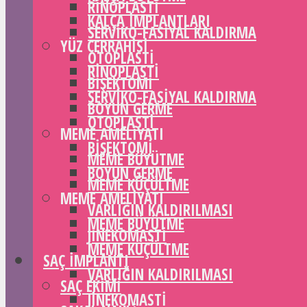
RINOPLASTI
KALÇA IMPLANTLARI
SERVIKO-FASIYAL KALDIRMA
YÜZ CERRAHISI
OTOPLASTI
RINOPLASTI
BIŞEKTOMI
SERVIKO-FASIYAL KALDIRMA
BOYUN GERME
OTOPLASTI
MEME AMELIYATI
BIŞEKTOMI
MEME BÜYÜTME
BOYUN GERME
MEME KÜÇÜLTME
MEME AMELIYATI
VARLIĞIN KALDIRILMASI
MEME BÜYÜTME
JINEKOMASTI
MEME KÜÇÜLTME
SAÇ IMPLANTI
VARLIĞIN KALDIRILMASI
SAÇ EKIMI
JINEKOMASTI