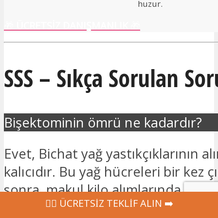
huzur.
🎁
ÜCRETSİZ DANIŞMANLIK
🎁
SSS – Sıkça Sorulan Sor
Bişektominin ömrü ne kadardır?
Evet, Bichat yağ yastıkçıklarının al
kalıcıdır. Bu yağ hücreleri bir kez ç
sonra, makul kilo alımlarında bile 
‍👩‍⚕ ÜCRETSİZ TEKLİF ALIN ➡️
oluşmazlar. Yüz inceltme üzerindeki