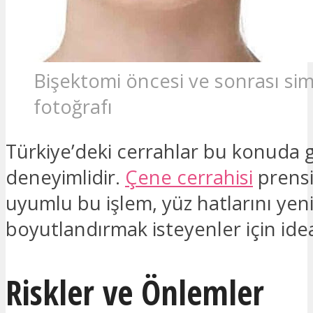
Bişektomi öncesi ve sonrası si
fotoğrafı
Türkiye’deki cerrahlar bu konuda 
deneyimlidir.
Çene cerrahisi
prensi
uyumlu bu işlem, yüz hatlarını yen
boyutlandırmak isteyenler için idea
Riskler ve Önlemler