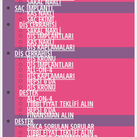
SAKAL NAKLI
SAÇ IMPLANTI
KAŞ NAKLI
SAÇ EKIMI
DIŞ CERRAHISI
SAKAL NAKLI
DIŞ IMPLANTLARI
KAŞ NAKLI
DIŞ KAPLAMALARI
DIŞ CERRAHISI
DIŞ KRONU
DIŞ IMPLANTLARI
ALL-ON-4
DIŞ KAPLAMALARI
HEPSI 6’DA
DIŞ KRONU
DESTEK
ALL-ON-4
TIBBI FIYAT TEKLIFI ALIN
HEPSI 6’DA
FINANSMAN ALIN
DESTEK
SIKÇA SORULAN SORULAR
TIBBI FIYAT TEKLIFI ALIN