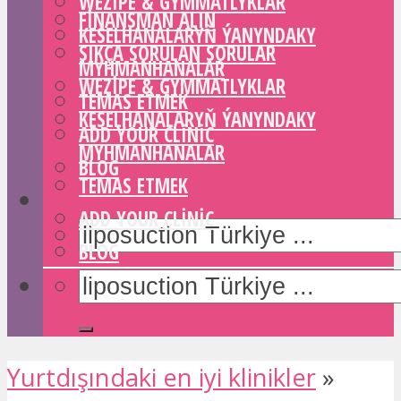
WEZIPE & GYMMATLYKLAR
FINANSMAN ALIN
KESELHANALARYŇ ÝANYNDAKY
SIKÇA SORULAN SORULAR
MYHMANHANALAR
WEZIPE & GYMMATLYKLAR
TEMAS ETMEK
KESELHANALARYŇ ÝANYNDAKY
ADD YOUR CLINIC
MYHMANHANALAR
BLOG
TEMAS ETMEK
ADD YOUR CLINIC
BLOG
Yurtdışındaki en iyi klinikler
»