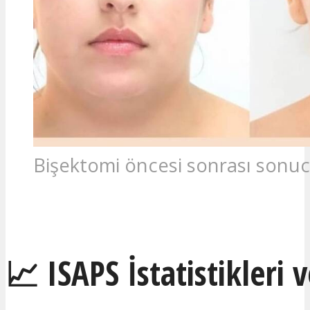
Bişektomi öncesi sonrası sonu
İLGILENIYORUM
📈 ISAPS İstatistikleri 