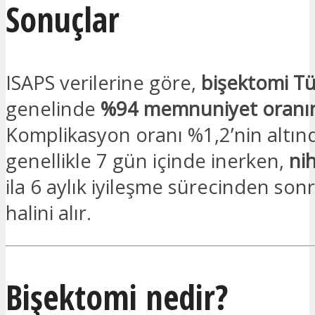
Sonuçlar
ISAPS verilerine göre,
bişektomi Tü
genelinde
%94 memnuniyet oranı
Komplikasyon oranı %1,2’nin altı
genellikle 7 gün içinde inerken,
ni
ila 6 aylık iyileşme sürecinden son
halini alır.
Bişektomi nedir?