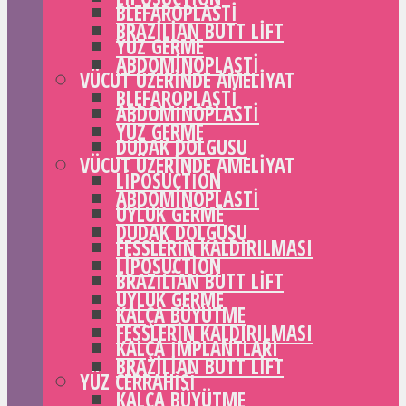
BLEFAROPLASTI
BRAZILIAN BUTT LIFT
YÜZ GERME
ABDOMINOPLASTI
VÜCUT ÜZERINDE AMELIYAT
BLEFAROPLASTI
ABDOMINOPLASTI
YÜZ GERME
DUDAK DOLGUSU
VÜCUT ÜZERINDE AMELIYAT
LIPOSUCTION
ABDOMINOPLASTI
UYLUK GERME
DUDAK DOLGUSU
FESSLERIN KALDIRILMASI
LIPOSUCTION
BRAZILIAN BUTT LIFT
UYLUK GERME
KALÇA BÜYÜTME
FESSLERIN KALDIRILMASI
KALÇA IMPLANTLARI
BRAZILIAN BUTT LIFT
YÜZ CERRAHISI
KALÇA BÜYÜTME