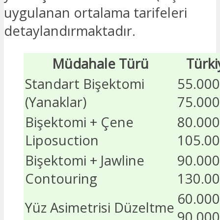
uygulanan ortalama tarifeleri
detaylandırmaktadır.
Müdahale Türü
Türki
Standart Bişektomi
55.000
(Yanaklar)
75.000
Bişektomi + Çene
80.000
Liposuction
105.00
Bişektomi + Jawline
90.000
Contouring
130.00
60.000
Yüz Asimetrisi Düzeltme
90.000