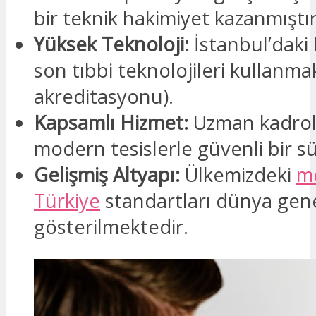
bir teknik hakimiyet kazanmıştır
Yüksek Teknoloji:
İstanbul’daki 
son tıbbi teknolojileri kullanmak
akreditasyonu).
Kapsamlı Hizmet:
Uzman kadrol
modern tesislerle güvenli bir s
Gelişmiş Altyapı:
Ülkemizdeki
me
Türkiye
standartları dünya gen
gösterilmektedir.