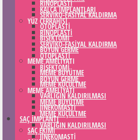
RINOPLASTI
KALÇA IMPLANTLARI
SERVIKO-FASIYAL KALDIRMA
YÜZ CERRAHISI
OTOPLASTI
RINOPLASTI
BIŞEKTOMI
SERVIKO-FASIYAL KALDIRMA
BOYUN GERME
OTOPLASTI
MEME AMELIYATI
BIŞEKTOMI
MEME BÜYÜTME
BOYUN GERME
MEME KÜÇÜLTME
MEME AMELIYATI
VARLIĞIN KALDIRILMASI
MEME BÜYÜTME
JINEKOMASTI
MEME KÜÇÜLTME
SAÇ IMPLANTI
VARLIĞIN KALDIRILMASI
SAÇ EKIMI
JINEKOMASTI