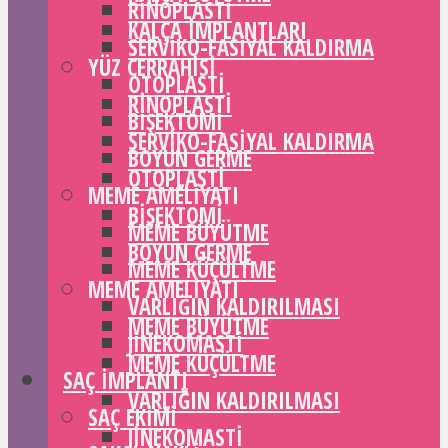
RINOPLASTI
KALÇA IMPLANTLARI
SERVIKO-FASIYAL KALDIRMA
YÜZ CERRAHISI
OTOPLASTI
RINOPLASTI
BIŞEKTOMI
SERVIKO-FASIYAL KALDIRMA
BOYUN GERME
OTOPLASTI
MEME AMELIYATI
BIŞEKTOMI
MEME BÜYÜTME
BOYUN GERME
MEME KÜÇÜLTME
MEME AMELIYATI
VARLIĞIN KALDIRILMASI
MEME BÜYÜTME
JINEKOMASTI
MEME KÜÇÜLTME
SAÇ IMPLANTI
VARLIĞIN KALDIRILMASI
SAÇ EKIMI
JINEKOMASTI