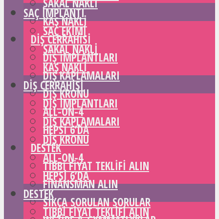
SAKAL NAKLI
SAÇ IMPLANTI
KAŞ NAKLI
SAÇ EKIMI
DIŞ CERRAHISI
SAKAL NAKLI
DIŞ IMPLANTLARI
KAŞ NAKLI
DIŞ KAPLAMALARI
DIŞ CERRAHISI
DIŞ KRONU
DIŞ IMPLANTLARI
ALL-ON-4
DIŞ KAPLAMALARI
HEPSI 6’DA
DIŞ KRONU
DESTEK
ALL-ON-4
TIBBI FIYAT TEKLIFI ALIN
HEPSI 6’DA
FINANSMAN ALIN
DESTEK
SIKÇA SORULAN SORULAR
TIBBI FIYAT TEKLIFI ALIN