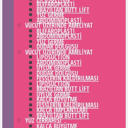
BLEFAROPLASTI
BRAZILIAN BUTT LIFT
YÜZ GERME
ABDOMINOPLASTI
VÜCUT ÜZERINDE AMELIYAT
BLEFAROPLASTI
ABDOMINOPLASTI
YÜZ GERME
DUDAK DOLGUSU
VÜCUT ÜZERINDE AMELIYAT
LIPOSUCTION
ABDOMINOPLASTI
UYLUK GERME
DUDAK DOLGUSU
FESSLERIN KALDIRILMASI
LIPOSUCTION
BRAZILIAN BUTT LIFT
UYLUK GERME
KALÇA BÜYÜTME
FESSLERIN KALDIRILMASI
KALÇA IMPLANTLARI
BRAZILIAN BUTT LIFT
YÜZ CERRAHISI
KALÇA BÜYÜTME