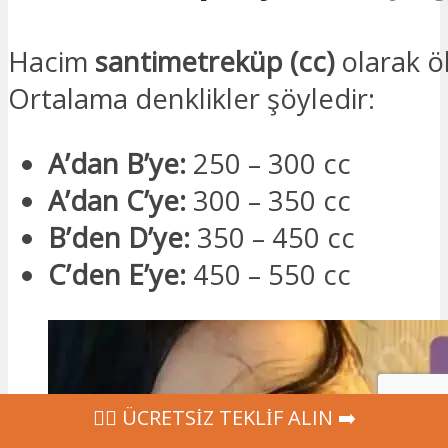
Hacim
santimetreküp (cc)
olarak öl
Ortalama denklikler şöyledir:
A’dan B’ye:
250 – 300 cc
A’dan C’ye:
300 – 350 cc
B’den D’ye:
350 – 450 cc
C’den E’ye:
450 – 550 cc
‍👩‍⚕ ÜCRETSİZ TEKLİF ALIN ➡️