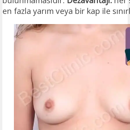
bulunmamasıdır.
Dezavantajı:
her 
en fazla yarım veya bir kap ile sınırl