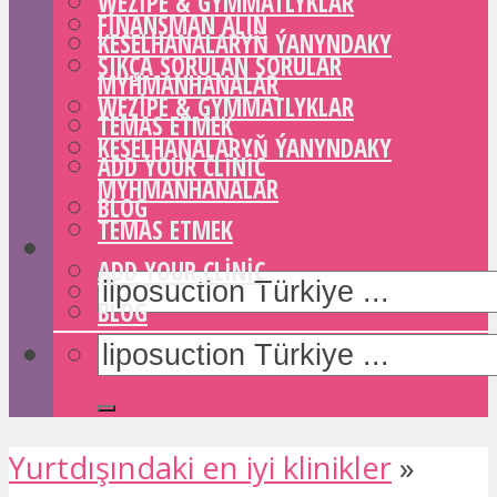
WEZIPE & GYMMATLYKLAR
FINANSMAN ALIN
KESELHANALARYŇ ÝANYNDAKY
SIKÇA SORULAN SORULAR
MYHMANHANALAR
WEZIPE & GYMMATLYKLAR
TEMAS ETMEK
KESELHANALARYŇ ÝANYNDAKY
ADD YOUR CLINIC
MYHMANHANALAR
BLOG
TEMAS ETMEK
ADD YOUR CLINIC
BLOG
Yurtdışındaki en iyi klinikler
»