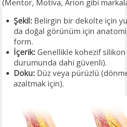
(Mentor, Motiva, Arion gibi markala
Şekil:
Belirgin bir dekolte için y
da doğal görünüm için anatomi
form.
İçerik:
Genellikle kohezif silikon 
durumunda dahi güvenli).
Doku:
Düz veya pürüzlü (dönme 
azaltmak için).