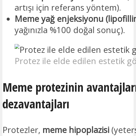
artışı için referans yöntem).
Meme yağ enjeksiyonu (lipofilli
yağınızla %100 doğal sonuç).
Protez ile elde edilen estetik 
Meme protezinin avantajlar
dezavantajları
Protezler,
meme hipoplazisi
(yeters