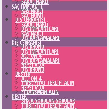
SAKAL NAKLI
SAÇ IMPLANTI
KAŞ NAKLI
SAÇ EKIMI
DIŞ CERRAHISI
SAKAL NAKLI
DIŞ IMPLANTLARI
KAŞ NAKLI
DIŞ KAPLAMALARI
DIŞ CERRAHISI
DIŞ KRONU
DIŞ IMPLANTLARI
ALL-ON-4
DIŞ KAPLAMALARI
HEPSI 6’DA
DIŞ KRONU
DESTEK
ALL-ON-4
TIBBI FIYAT TEKLIFI ALIN
HEPSI 6’DA
FINANSMAN ALIN
DESTEK
SIKÇA SORULAN SORULAR
TIBBI FIYAT TEKLIFI ALIN