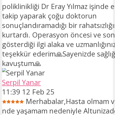
poliklinikliği Dr Eray Yılmaz işinde en
takip yaparak çoğu doktorun
sonuçlandıramadığı bir rahatsızlı
kurtardı. Operasyon öncesi ve son
gösterdiği ilgi alaka ve uzmanlığınız
teşekkür ederim🙏Sayenizde sağlı
kavuştum🙏
Serpil Yanar
11:39 12 Feb 25
Merhabalar,Hasta olmam v
nde yaşamam nedeniyle Altuniza