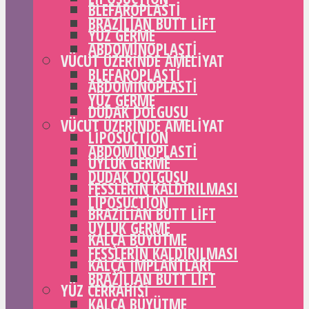
BLEFAROPLASTI
BRAZILIAN BUTT LIFT
YÜZ GERME
ABDOMINOPLASTI
VÜCUT ÜZERINDE AMELIYAT
BLEFAROPLASTI
ABDOMINOPLASTI
YÜZ GERME
DUDAK DOLGUSU
VÜCUT ÜZERINDE AMELIYAT
LIPOSUCTION
ABDOMINOPLASTI
UYLUK GERME
DUDAK DOLGUSU
FESSLERIN KALDIRILMASI
LIPOSUCTION
BRAZILIAN BUTT LIFT
UYLUK GERME
KALÇA BÜYÜTME
FESSLERIN KALDIRILMASI
KALÇA IMPLANTLARI
BRAZILIAN BUTT LIFT
YÜZ CERRAHISI
KALÇA BÜYÜTME