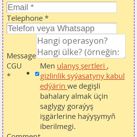
Telephone
*
Message
CGU
Men
ulanyş şertleri
,
*
gizlinlik syýasatyny kabul
edýärin
we degişli
bahalary almak üçin
saglygy goraýyş
işgärlerine haýyşymyň
iberilmegi.
Comment