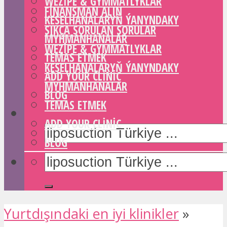
WEZIPE & GYMMATLYKLAR
FINANSMAN ALIN
KESELHANALARYŇ ÝANYNDAKY
SIKÇA SORULAN SORULAR
MYHMANHANALAR
WEZIPE & GYMMATLYKLAR
TEMAS ETMEK
KESELHANALARYŇ ÝANYNDAKY
ADD YOUR CLINIC
MYHMANHANALAR
BLOG
TEMAS ETMEK
ADD YOUR CLINIC
BLOG
Yurtdışındaki en iyi klinikler
»