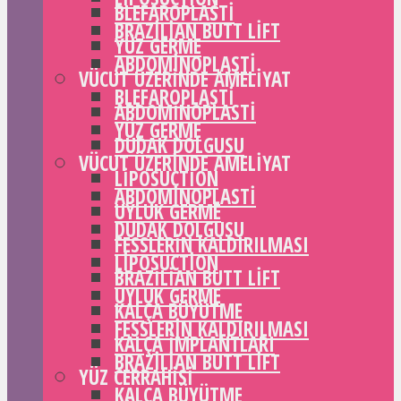
BLEFAROPLASTI
BRAZILIAN BUTT LIFT
YÜZ GERME
ABDOMINOPLASTI
VÜCUT ÜZERINDE AMELIYAT
BLEFAROPLASTI
ABDOMINOPLASTI
YÜZ GERME
DUDAK DOLGUSU
VÜCUT ÜZERINDE AMELIYAT
LIPOSUCTION
ABDOMINOPLASTI
UYLUK GERME
DUDAK DOLGUSU
FESSLERIN KALDIRILMASI
LIPOSUCTION
BRAZILIAN BUTT LIFT
UYLUK GERME
KALÇA BÜYÜTME
FESSLERIN KALDIRILMASI
KALÇA IMPLANTLARI
BRAZILIAN BUTT LIFT
YÜZ CERRAHISI
KALÇA BÜYÜTME