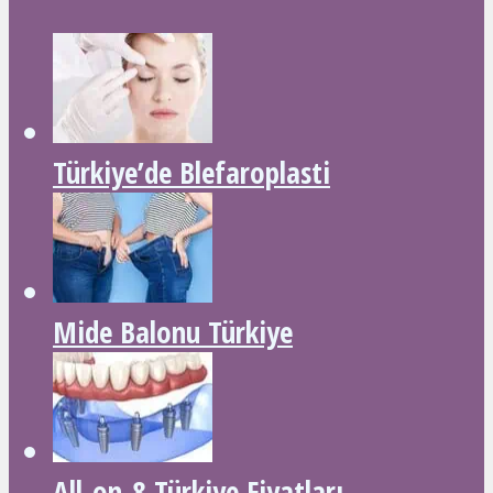
Türkiye’de Blefaroplasti
Mide Balonu Türkiye
All-on-8 Türkiye Fiyatları