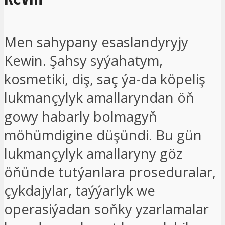
Men sahypany esaslandyryjy
Kewin. Şahsy syýahatym,
kosmetiki, diş, saç ýa-da köpeliş
lukmançylyk amallaryndan öň
gowy habarly bolmagyň
möhümdigine düşündi. Bu gün
lukmançylyk amallaryny göz
öňünde tutýanlara proseduralar,
çykdajylar, taýýarlyk we
operasiýadan soňky yzarlamalar