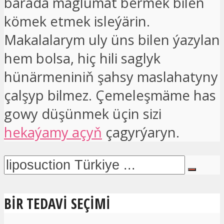
barada maglumat bermek bilen
kömek etmek isleýärin.
Makalalarym uly üns bilen ýazylan
hem bolsa, hiç hili saglyk
hünärmeniniň şahsy maslahatyny
çalşyp bilmez. Çemeleşmäme has
gowy düşünmek üçin sizi
hekaýamy açyň
çagyrýaryn.
BIR TEDAVI SEÇIMI