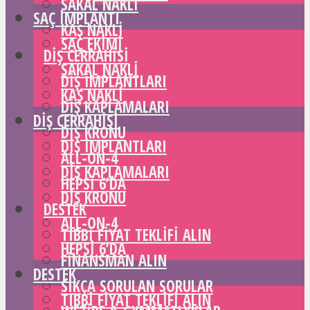
SAKAL NAKLI
SAÇ IMPLANTI
KAŞ NAKLI
SAÇ EKIMI
DIŞ CERRAHISI
SAKAL NAKLI
DIŞ IMPLANTLARI
KAŞ NAKLI
DIŞ KAPLAMALARI
DIŞ CERRAHISI
DIŞ KRONU
DIŞ IMPLANTLARI
ALL-ON-4
DIŞ KAPLAMALARI
HEPSI 6’DA
DIŞ KRONU
DESTEK
ALL-ON-4
TIBBI FIYAT TEKLIFI ALIN
HEPSI 6’DA
FINANSMAN ALIN
DESTEK
SIKÇA SORULAN SORULAR
TIBBI FIYAT TEKLIFI ALIN