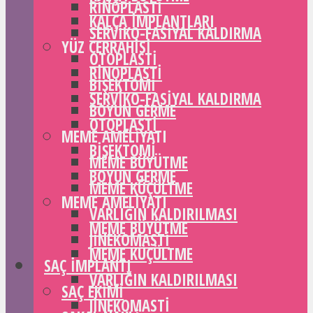
RINOPLASTI
KALÇA IMPLANTLARI
SERVIKO-FASIYAL KALDIRMA
YÜZ CERRAHISI
OTOPLASTI
RINOPLASTI
BIŞEKTOMI
SERVIKO-FASIYAL KALDIRMA
BOYUN GERME
OTOPLASTI
MEME AMELIYATI
BIŞEKTOMI
MEME BÜYÜTME
BOYUN GERME
MEME KÜÇÜLTME
MEME AMELIYATI
VARLIĞIN KALDIRILMASI
MEME BÜYÜTME
JINEKOMASTI
MEME KÜÇÜLTME
SAÇ IMPLANTI
VARLIĞIN KALDIRILMASI
SAÇ EKIMI
JINEKOMASTI