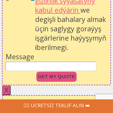
*
gizlinlik syýasatyny
kabul edýärin
we
degişli bahalary almak
üçin saglygy goraýyş
işgärlerine haýyşymyň
iberilmegi.
Message
GET MY QUOTE
X
ÜCRETSİZ TEKLİF
‍👩‍⚕ ÜCRETSİZ TEKLİF ALIN ➡️
Hızlı, ÜCRETSİZ ve bağlılık