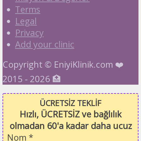
Terms
Legal
Privacy
Add your clinic
Copyright © EniyiKlinik.com ❤️
2015 - 2026 🏥
ÜCRETSİZ TEKLİF
Hızlı, ÜCRETSİZ ve bağlılık
olmadan 60'a kadar daha ucuz
Nom
*