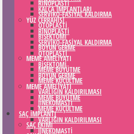
RINOPLASTI
KALÇA IMPLANTLARI
SERVIKO-FASIYAL KALDIRMA
YÜZ CERRAHISI
OTOPLASTI
RINOPLASTI
BIŞEKTOMI
SERVIKO-FASIYAL KALDIRMA
BOYUN GERME
OTOPLASTI
MEME AMELIYATI
BIŞEKTOMI
MEME BÜYÜTME
BOYUN GERME
MEME KÜÇÜLTME
MEME AMELIYATI
VARLIĞIN KALDIRILMASI
MEME BÜYÜTME
JINEKOMASTI
MEME KÜÇÜLTME
SAÇ IMPLANTI
VARLIĞIN KALDIRILMASI
SAÇ EKIMI
JINEKOMASTI