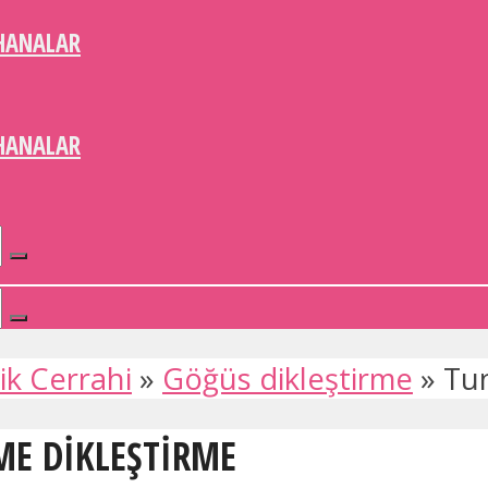
HANALAR
HANALAR
ik Cerrahi
»
Göğüs dikleştirme
»
Tu
ME DIKLEŞTIRME