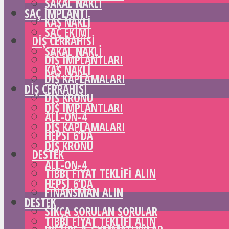
SAKAL NAKLI
SAÇ IMPLANTI
KAŞ NAKLI
SAÇ EKIMI
DIŞ CERRAHISI
SAKAL NAKLI
DIŞ IMPLANTLARI
KAŞ NAKLI
DIŞ KAPLAMALARI
DIŞ CERRAHISI
DIŞ KRONU
DIŞ IMPLANTLARI
ALL-ON-4
DIŞ KAPLAMALARI
HEPSI 6’DA
DIŞ KRONU
DESTEK
ALL-ON-4
TIBBI FIYAT TEKLIFI ALIN
HEPSI 6’DA
FINANSMAN ALIN
DESTEK
SIKÇA SORULAN SORULAR
TIBBI FIYAT TEKLIFI ALIN