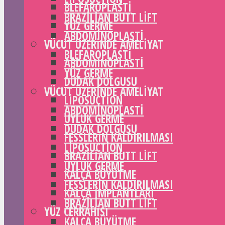
BLEFAROPLASTI
BRAZILIAN BUTT LIFT
YÜZ GERME
ABDOMINOPLASTI
VÜCUT ÜZERINDE AMELIYAT
BLEFAROPLASTI
ABDOMINOPLASTI
YÜZ GERME
DUDAK DOLGUSU
VÜCUT ÜZERINDE AMELIYAT
LIPOSUCTION
ABDOMINOPLASTI
UYLUK GERME
DUDAK DOLGUSU
FESSLERIN KALDIRILMASI
LIPOSUCTION
BRAZILIAN BUTT LIFT
UYLUK GERME
KALÇA BÜYÜTME
FESSLERIN KALDIRILMASI
KALÇA IMPLANTLARI
BRAZILIAN BUTT LIFT
YÜZ CERRAHISI
KALÇA BÜYÜTME