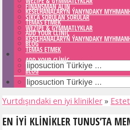
WEZIPE & GYMMATLYKLAR
FINANSMAN ALIN
KESELHANALARYŇ ÝANYNDAKY MYHMAN
SIKÇA SORULAN SORULAR
TEMAS ETMEK
WEZIPE & GYMMATLYKLAR
ADD YOUR CLINIC
KESELHANALARYŇ ÝANYNDAKY MYHMAN
BLOG
TEMAS ETMEK
ADD YOUR CLINIC
BLOG
Yurtdışındaki en iyi klinikler
»
Estet
EN IYI KLINIKLER TUNUS’TA ME