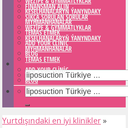
WEZIPE & GYMMATLYKLAR
FINANSMAN ALIN
KESELHANALARYŇ ÝANYNDAKY
SIKÇA SORULAN SORULAR
MYHMANHANALAR
WEZIPE & GYMMATLYKLAR
TEMAS ETMEK
KESELHANALARYŇ ÝANYNDAKY
ADD YOUR CLINIC
MYHMANHANALAR
BLOG
TEMAS ETMEK
ADD YOUR CLINIC
BLOG
Yurtdışındaki en iyi klinikler
»