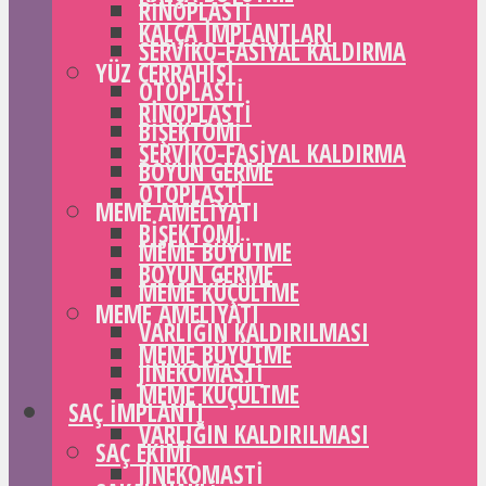
RINOPLASTI
KALÇA IMPLANTLARI
SERVIKO-FASIYAL KALDIRMA
YÜZ CERRAHISI
OTOPLASTI
RINOPLASTI
BIŞEKTOMI
SERVIKO-FASIYAL KALDIRMA
BOYUN GERME
OTOPLASTI
MEME AMELIYATI
BIŞEKTOMI
MEME BÜYÜTME
BOYUN GERME
MEME KÜÇÜLTME
MEME AMELIYATI
VARLIĞIN KALDIRILMASI
MEME BÜYÜTME
JINEKOMASTI
MEME KÜÇÜLTME
SAÇ IMPLANTI
VARLIĞIN KALDIRILMASI
SAÇ EKIMI
JINEKOMASTI