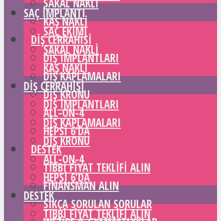
SAKAL NAKLI
SAÇ IMPLANTI
KAŞ NAKLI
SAÇ EKIMI
DIŞ CERRAHISI
SAKAL NAKLI
DIŞ IMPLANTLARI
KAŞ NAKLI
DIŞ KAPLAMALARI
DIŞ CERRAHISI
DIŞ KRONU
DIŞ IMPLANTLARI
ALL-ON-4
DIŞ KAPLAMALARI
HEPSI 6’DA
DIŞ KRONU
DESTEK
ALL-ON-4
TIBBI FIYAT TEKLIFI ALIN
HEPSI 6’DA
FINANSMAN ALIN
DESTEK
SIKÇA SORULAN SORULAR
TIBBI FIYAT TEKLIFI ALIN