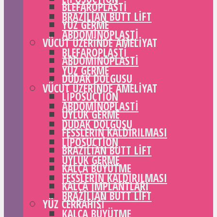
BLEFAROPLASTI
BRAZILIAN BUTT LIFT
YÜZ GERME
ABDOMINOPLASTI
VÜCUT ÜZERINDE AMELIYAT
BLEFAROPLASTI
ABDOMINOPLASTI
YÜZ GERME
DUDAK DOLGUSU
VÜCUT ÜZERINDE AMELIYAT
LIPOSUCTION
ABDOMINOPLASTI
UYLUK GERME
DUDAK DOLGUSU
FESSLERIN KALDIRILMASI
LIPOSUCTION
BRAZILIAN BUTT LIFT
UYLUK GERME
KALÇA BÜYÜTME
FESSLERIN KALDIRILMASI
KALÇA IMPLANTLARI
BRAZILIAN BUTT LIFT
YÜZ CERRAHISI
KALÇA BÜYÜTME