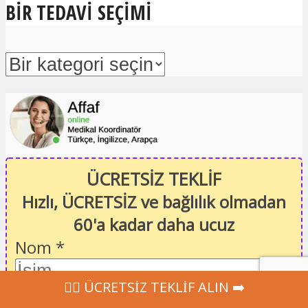
BIR TEDAVI SEÇIMI
ÜCRETSİZ TEKLİF
Hızlı, ÜCRETSİZ ve bağlılık olmadan
60'a kadar daha ucuz
Nom
*
Ad
‍👩‍⚕ ÜCRETSİZ TEKLİF ALIN ➡️