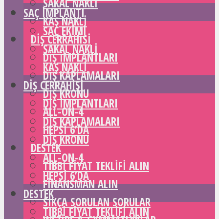
SAKAL NAKLI
SAÇ IMPLANTI
KAŞ NAKLI
SAÇ EKIMI
DIŞ CERRAHISI
SAKAL NAKLI
DIŞ IMPLANTLARI
KAŞ NAKLI
DIŞ KAPLAMALARI
DIŞ CERRAHISI
DIŞ KRONU
DIŞ IMPLANTLARI
ALL-ON-4
DIŞ KAPLAMALARI
HEPSI 6’DA
DIŞ KRONU
DESTEK
ALL-ON-4
TIBBI FIYAT TEKLIFI ALIN
HEPSI 6’DA
FINANSMAN ALIN
DESTEK
SIKÇA SORULAN SORULAR
TIBBI FIYAT TEKLIFI ALIN