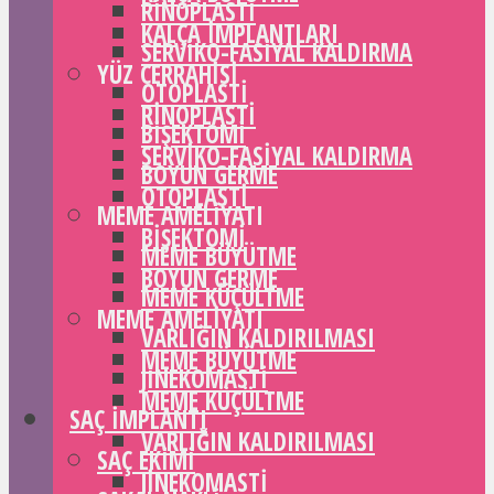
RINOPLASTI
KALÇA IMPLANTLARI
SERVIKO-FASIYAL KALDIRMA
YÜZ CERRAHISI
OTOPLASTI
RINOPLASTI
BIŞEKTOMI
SERVIKO-FASIYAL KALDIRMA
BOYUN GERME
OTOPLASTI
MEME AMELIYATI
BIŞEKTOMI
MEME BÜYÜTME
BOYUN GERME
MEME KÜÇÜLTME
MEME AMELIYATI
VARLIĞIN KALDIRILMASI
MEME BÜYÜTME
JINEKOMASTI
MEME KÜÇÜLTME
SAÇ IMPLANTI
VARLIĞIN KALDIRILMASI
SAÇ EKIMI
JINEKOMASTI