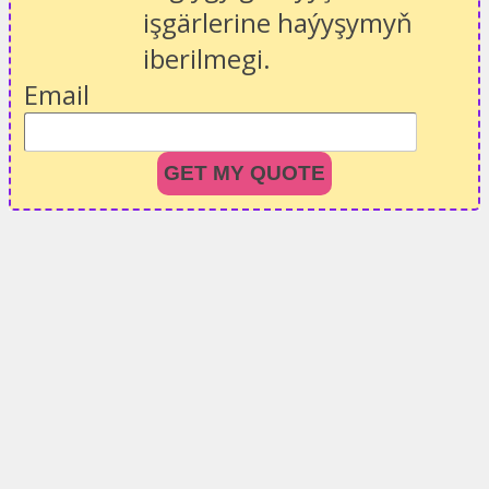
işgärlerine haýyşymyň
iberilmegi.
Email
GET MY QUOTE