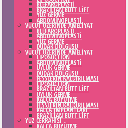
BLEFAROPLASTI
BRAZILIAN BUTT LIFT
YÜZ GERME
ABDOMINOPLASTI
VÜCUT ÜZERINDE AMELIYAT
BLEFAROPLASTI
ABDOMINOPLASTI
YÜZ GERME
DUDAK DOLGUSU
VÜCUT ÜZERINDE AMELIYAT
LIPOSUCTION
ABDOMINOPLASTI
UYLUK GERME
DUDAK DOLGUSU
FESSLERIN KALDIRILMASI
LIPOSUCTION
BRAZILIAN BUTT LIFT
UYLUK GERME
KALÇA BÜYÜTME
FESSLERIN KALDIRILMASI
KALÇA IMPLANTLARI
BRAZILIAN BUTT LIFT
YÜZ CERRAHISI
KALÇA BÜYÜTME