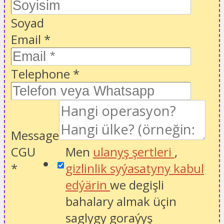
Soyad
Email
*
Telephone
*
Message
CGU
Men
ulanyş şertleri
,
*
gizlinlik syýasatyny kabul
edýärin
we degişli
bahalary almak üçin
saglygy goraýyş