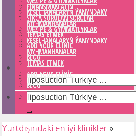
WEZIPE & GYMMATLYKLAR
FINANSMAN ALIN
KESELHANALARYŇ ÝANYNDAKY
SIKÇA SORULAN SORULAR
MYHMANHANALAR
WEZIPE & GYMMATLYKLAR
TEMAS ETMEK
KESELHANALARYŇ ÝANYNDAKY
ADD YOUR CLINIC
MYHMANHANALAR
BLOG
TEMAS ETMEK
ADD YOUR CLINIC
BLOG
Yurtdışındaki en iyi klinikler
»