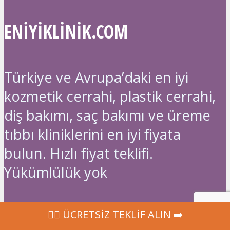
ENIYIKLINIK.COM
Türkiye ve Avrupa’daki en iyi
kozmetik cerrahi, plastik cerrahi,
diş bakımı, saç bakımı ve üreme
tıbbı kliniklerini en iyi fiyata
bulun. Hızlı fiyat teklifi.
Yükümlülük yok
İLK 10 TALEP
‍👩‍⚕ ÜCRETSİZ TEKLİF ALIN ➡️