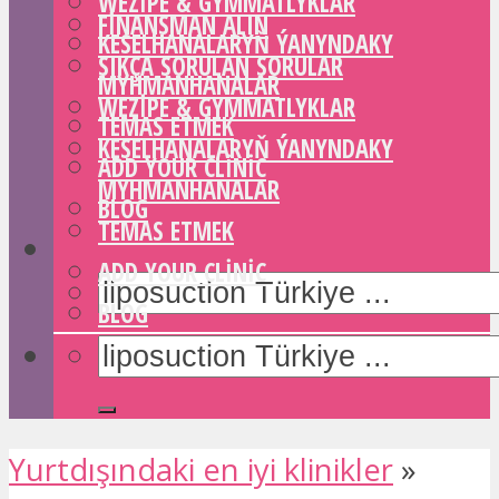
WEZIPE & GYMMATLYKLAR
FINANSMAN ALIN
KESELHANALARYŇ ÝANYNDAKY
SIKÇA SORULAN SORULAR
MYHMANHANALAR
WEZIPE & GYMMATLYKLAR
TEMAS ETMEK
KESELHANALARYŇ ÝANYNDAKY
ADD YOUR CLINIC
MYHMANHANALAR
BLOG
TEMAS ETMEK
ADD YOUR CLINIC
BLOG
Yurtdışındaki en iyi klinikler
»