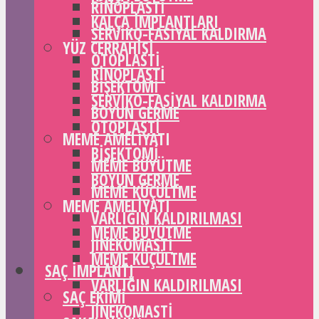
RINOPLASTI
KALÇA IMPLANTLARI
SERVIKO-FASIYAL KALDIRMA
YÜZ CERRAHISI
OTOPLASTI
RINOPLASTI
BIŞEKTOMI
SERVIKO-FASIYAL KALDIRMA
BOYUN GERME
OTOPLASTI
MEME AMELIYATI
BIŞEKTOMI
MEME BÜYÜTME
BOYUN GERME
MEME KÜÇÜLTME
MEME AMELIYATI
VARLIĞIN KALDIRILMASI
MEME BÜYÜTME
JINEKOMASTI
MEME KÜÇÜLTME
SAÇ IMPLANTI
VARLIĞIN KALDIRILMASI
SAÇ EKIMI
JINEKOMASTI