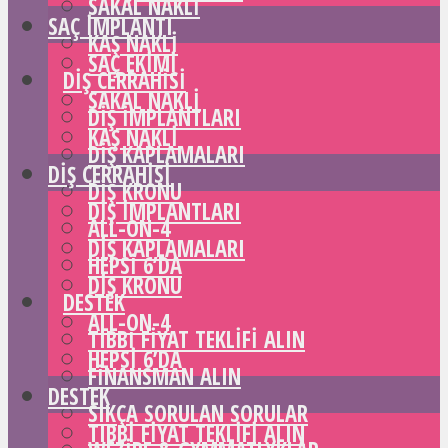
SAKAL NAKLI
SAÇ IMPLANTI
KAŞ NAKLI
SAÇ EKIMI
DIŞ CERRAHISI
SAKAL NAKLI
DIŞ IMPLANTLARI
KAŞ NAKLI
DIŞ KAPLAMALARI
DIŞ CERRAHISI
DIŞ KRONU
DIŞ IMPLANTLARI
ALL-ON-4
DIŞ KAPLAMALARI
HEPSI 6’DA
DIŞ KRONU
DESTEK
ALL-ON-4
TIBBI FIYAT TEKLIFI ALIN
HEPSI 6’DA
FINANSMAN ALIN
DESTEK
SIKÇA SORULAN SORULAR
TIBBI FIYAT TEKLIFI ALIN