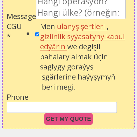
Message
CGU
Men
ulanyş şertleri
,
*
gizlinlik syýasatyny kabul
edýärin
we degişli
bahalary almak üçin
saglygy goraýyş
işgärlerine haýyşymyň
iberilmegi.
Phone
GET MY QUOTE