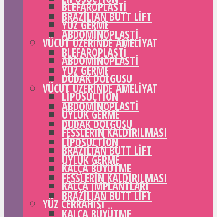
BLEFAROPLASTI
BRAZILIAN BUTT LIFT
YÜZ GERME
ABDOMINOPLASTI
VÜCUT ÜZERINDE AMELIYAT
BLEFAROPLASTI
ABDOMINOPLASTI
YÜZ GERME
DUDAK DOLGUSU
VÜCUT ÜZERINDE AMELIYAT
LIPOSUCTION
ABDOMINOPLASTI
UYLUK GERME
DUDAK DOLGUSU
FESSLERIN KALDIRILMASI
LIPOSUCTION
BRAZILIAN BUTT LIFT
UYLUK GERME
KALÇA BÜYÜTME
FESSLERIN KALDIRILMASI
KALÇA IMPLANTLARI
BRAZILIAN BUTT LIFT
YÜZ CERRAHISI
KALÇA BÜYÜTME