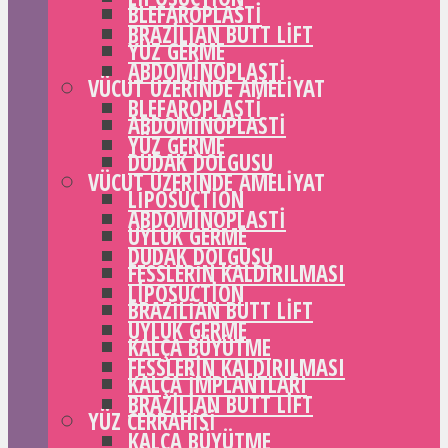
BLEFAROPLASTI
BRAZILIAN BUTT LIFT
YÜZ GERME
ABDOMINOPLASTI
VÜCUT ÜZERINDE AMELIYAT
BLEFAROPLASTI
ABDOMINOPLASTI
YÜZ GERME
DUDAK DOLGUSU
VÜCUT ÜZERINDE AMELIYAT
LIPOSUCTION
ABDOMINOPLASTI
UYLUK GERME
DUDAK DOLGUSU
FESSLERIN KALDIRILMASI
LIPOSUCTION
BRAZILIAN BUTT LIFT
UYLUK GERME
KALÇA BÜYÜTME
FESSLERIN KALDIRILMASI
KALÇA IMPLANTLARI
BRAZILIAN BUTT LIFT
YÜZ CERRAHISI
KALÇA BÜYÜTME