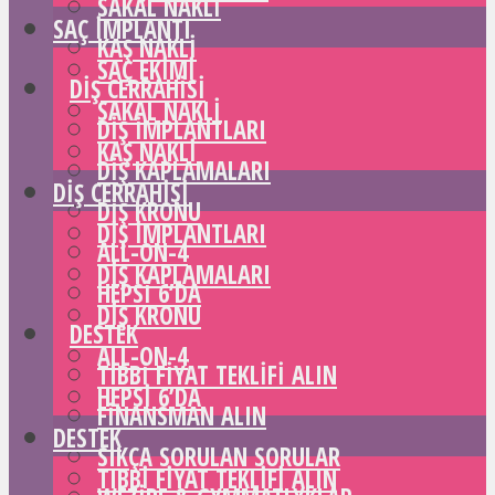
SAKAL NAKLI
SAÇ IMPLANTI
KAŞ NAKLI
SAÇ EKIMI
DIŞ CERRAHISI
SAKAL NAKLI
DIŞ IMPLANTLARI
KAŞ NAKLI
DIŞ KAPLAMALARI
DIŞ CERRAHISI
DIŞ KRONU
DIŞ IMPLANTLARI
ALL-ON-4
DIŞ KAPLAMALARI
HEPSI 6’DA
DIŞ KRONU
DESTEK
ALL-ON-4
TIBBI FIYAT TEKLIFI ALIN
HEPSI 6’DA
FINANSMAN ALIN
DESTEK
SIKÇA SORULAN SORULAR
TIBBI FIYAT TEKLIFI ALIN