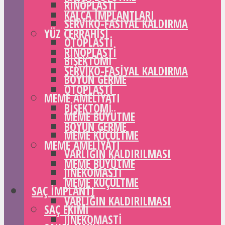
RINOPLASTI
KALÇA IMPLANTLARI
SERVIKO-FASIYAL KALDIRMA
YÜZ CERRAHISI
OTOPLASTI
RINOPLASTI
BIŞEKTOMI
SERVIKO-FASIYAL KALDIRMA
BOYUN GERME
OTOPLASTI
MEME AMELIYATI
BIŞEKTOMI
MEME BÜYÜTME
BOYUN GERME
MEME KÜÇÜLTME
MEME AMELIYATI
VARLIĞIN KALDIRILMASI
MEME BÜYÜTME
JINEKOMASTI
MEME KÜÇÜLTME
SAÇ IMPLANTI
VARLIĞIN KALDIRILMASI
SAÇ EKIMI
JINEKOMASTI