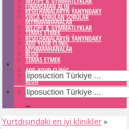
WEZIPE & GYMMATLYKLAR
FINANSMAN ALIN
KESELHANALARYŇ ÝANYNDAKY
SIKÇA SORULAN SORULAR
MYHMANHANALAR
WEZIPE & GYMMATLYKLAR
TEMAS ETMEK
KESELHANALARYŇ ÝANYNDAKY
ADD YOUR CLINIC
MYHMANHANALAR
BLOG
TEMAS ETMEK
ADD YOUR CLINIC
BLOG
Yurtdışındaki en iyi klinikler
»