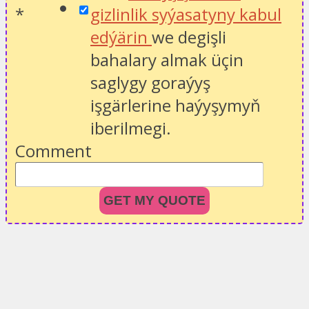
*
gizlinlik syýasatyny kabul
edýärin
we degişli
bahalary almak üçin
saglygy goraýyş
işgärlerine haýyşymyň
iberilmegi.
Comment
GET MY QUOTE