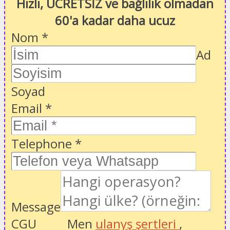
Hızlı, ÜCRETSİZ ve bağlılık olmadan
60'a kadar daha ucuz
Nom
*
Ad
Soyad
Email
*
Telephone
*
Message
CGU
Men
ulanyş şertleri
,