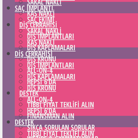
SAKAL NAKLI
SAÇ IMPLANTI
KAŞ NAKLI
SAÇ EKIMI
DIŞ CERRAHISI
SAKAL NAKLI
DIŞ IMPLANTLARI
KAŞ NAKLI
DIŞ KAPLAMALARI
DIŞ CERRAHISI
DIŞ KRONU
DIŞ IMPLANTLARI
ALL-ON-4
DIŞ KAPLAMALARI
HEPSI 6’DA
DIŞ KRONU
DESTEK
ALL-ON-4
TIBBI FIYAT TEKLIFI ALIN
HEPSI 6’DA
FINANSMAN ALIN
DESTEK
SIKÇA SORULAN SORULAR
TIBBI FIYAT TEKLIFI ALIN