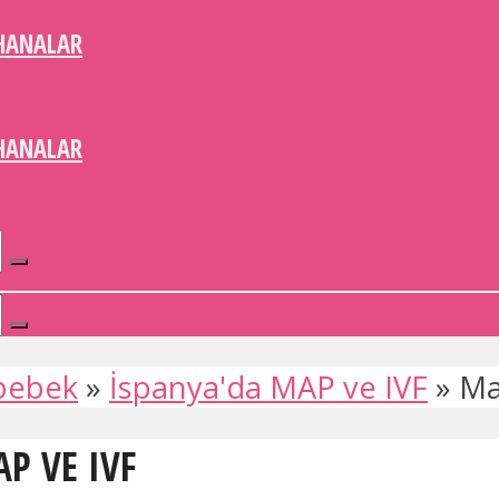
HANALAR
HANALAR
bebek
»
İspanya'da MAP ve IVF
»
Ma
AP VE IVF