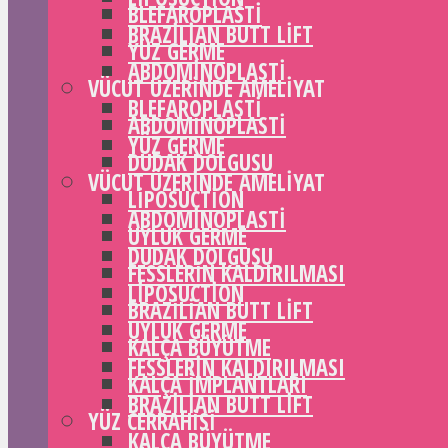
BLEFAROPLASTI
BRAZILIAN BUTT LIFT
YÜZ GERME
ABDOMINOPLASTI
VÜCUT ÜZERINDE AMELIYAT
BLEFAROPLASTI
ABDOMINOPLASTI
YÜZ GERME
DUDAK DOLGUSU
VÜCUT ÜZERINDE AMELIYAT
LIPOSUCTION
ABDOMINOPLASTI
UYLUK GERME
DUDAK DOLGUSU
FESSLERIN KALDIRILMASI
LIPOSUCTION
BRAZILIAN BUTT LIFT
UYLUK GERME
KALÇA BÜYÜTME
FESSLERIN KALDIRILMASI
KALÇA IMPLANTLARI
BRAZILIAN BUTT LIFT
YÜZ CERRAHISI
KALÇA BÜYÜTME