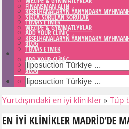
WEZIPE & GYMMATLYKLAR
FINANSMAN ALIN
KESELHANALARYŇ ÝANYNDAKY MYHMAN
SIKÇA SORULAN SORULAR
TEMAS ETMEK
WEZIPE & GYMMATLYKLAR
ADD YOUR CLINIC
KESELHANALARYŇ ÝANYNDAKY MYHMAN
BLOG
TEMAS ETMEK
ADD YOUR CLINIC
BLOG
Yurtdışındaki en iyi klinikler
»
Tüp 
EN IYI KLINIKLER MADRID’DE M