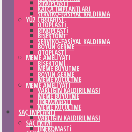
RINOPLASTI
KALÇA IMPLANTLARI
SERVIKO-FASIYAL KALDIRMA
YÜZ CERRAHISI
OTOPLASTI
RINOPLASTI
BIŞEKTOMI
SERVIKO-FASIYAL KALDIRMA
BOYUN GERME
OTOPLASTI
MEME AMELIYATI
BIŞEKTOMI
MEME BÜYÜTME
BOYUN GERME
MEME KÜÇÜLTME
MEME AMELIYATI
VARLIĞIN KALDIRILMASI
MEME BÜYÜTME
JINEKOMASTI
MEME KÜÇÜLTME
SAÇ IMPLANTI
VARLIĞIN KALDIRILMASI
SAÇ EKIMI
JINEKOMASTI