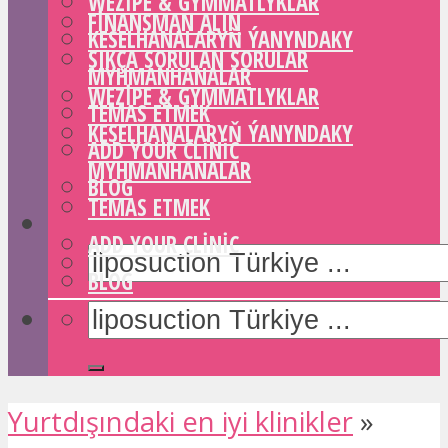
WEZIPE & GYMMATLYKLAR
FINANSMAN ALIN
KESELHANALARYŇ ÝANYNDAKY
SIKÇA SORULAN SORULAR
MYHMANHANALAR
WEZIPE & GYMMATLYKLAR
TEMAS ETMEK
KESELHANALARYŇ ÝANYNDAKY
ADD YOUR CLINIC
MYHMANHANALAR
BLOG
TEMAS ETMEK
ADD YOUR CLINIC
BLOG
Yurtdışındaki en iyi klinikler
»