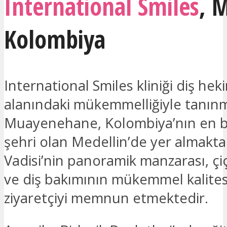
International Smiles
,
M
Kolombiya
International Smiles kliniği diş heki
alanındaki mükemmelliğiyle tanınm
Muayenehane, Kolombiya’nın en bü
şehri olan Medellin’de yer almakta
Vadisi’nin panoramik manzarası, çiç
ve diş bakımının mükemmel kalites
ziyaretçiyi memnun etmektedir.