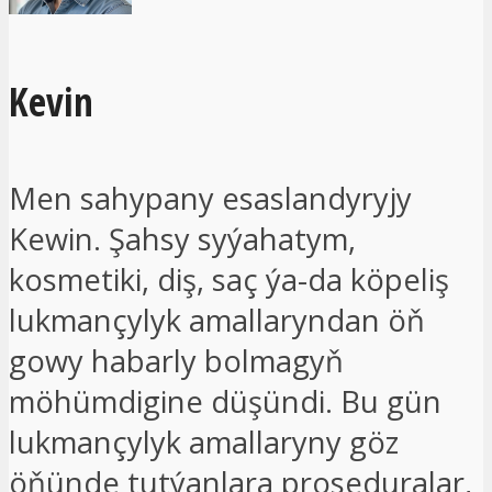
Kevin
Men sahypany esaslandyryjy
Kewin. Şahsy syýahatym,
kosmetiki, diş, saç ýa-da köpeliş
lukmançylyk amallaryndan öň
gowy habarly bolmagyň
möhümdigine düşündi. Bu gün
lukmançylyk amallaryny göz
öňünde tutýanlara proseduralar,