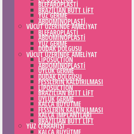
BLEFAROPLASTI
BRAZILIAN BUTT LIFT
YÜZ GERME
ABDOMINOPLASTI
VÜCUT ÜZERINDE AMELIYAT
BLEFAROPLASTI
ABDOMINOPLASTI
YÜZ GERME
DUDAK DOLGUSU
VÜCUT ÜZERINDE AMELIYAT
LIPOSUCTION
ABDOMINOPLASTI
UYLUK GERME
DUDAK DOLGUSU
FESSLERIN KALDIRILMASI
LIPOSUCTION
BRAZILIAN BUTT LIFT
UYLUK GERME
KALÇA BÜYÜTME
FESSLERIN KALDIRILMASI
KALÇA IMPLANTLARI
BRAZILIAN BUTT LIFT
YÜZ CERRAHISI
KALÇA BÜYÜTME