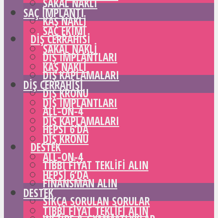
SAKAL NAKLI
SAÇ IMPLANTI
KAŞ NAKLI
SAÇ EKIMI
DIŞ CERRAHISI
SAKAL NAKLI
DIŞ IMPLANTLARI
KAŞ NAKLI
DIŞ KAPLAMALARI
DIŞ CERRAHISI
DIŞ KRONU
DIŞ IMPLANTLARI
ALL-ON-4
DIŞ KAPLAMALARI
HEPSI 6’DA
DIŞ KRONU
DESTEK
ALL-ON-4
TIBBI FIYAT TEKLIFI ALIN
HEPSI 6’DA
FINANSMAN ALIN
DESTEK
SIKÇA SORULAN SORULAR
TIBBI FIYAT TEKLIFI ALIN