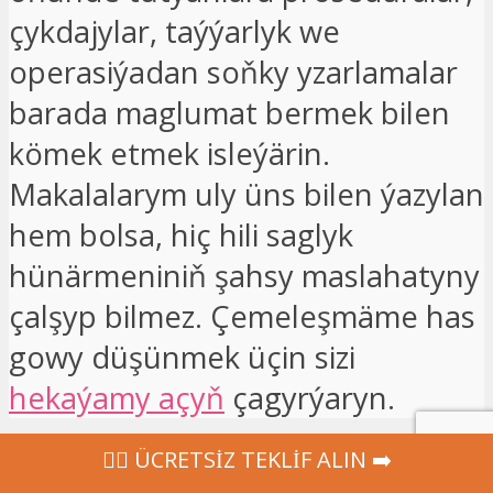
çykdajylar, taýýarlyk we
operasiýadan soňky yzarlamalar
barada maglumat bermek bilen
kömek etmek isleýärin.
Makalalarym uly üns bilen ýazylan
hem bolsa, hiç hili saglyk
hünärmeniniň şahsy maslahatyny
çalşyp bilmez. Çemeleşmäme has
gowy düşünmek üçin sizi
hekaýamy açyň
çagyrýaryn.
‍👩‍⚕ ÜCRETSİZ TEKLİF ALIN ➡️