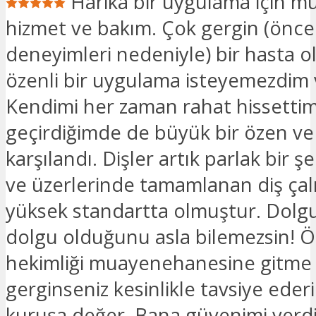
Harika bir uygulama için 
hizmet ve bakım. Çok gergin (öncek
deneyimleri nedeniyle) bir hasta o
özenli bir uygulama isteyemezdim 
Kendimi her zaman rahat hissettim
geçirdiğimde de büyük bir özen ve
karşılandı. Dişler artık parlak bir şe
ve üzerlerinde tamamlanan diş çal
yüksek standartta olmuştur. Dolg
dolgu olduğunu asla bilemezsin! Öz
hekimliği muayenehanesine gitm
gerginseniz kesinlikle tavsiye eder
kuruşa değer. Bana güvenimi verdi