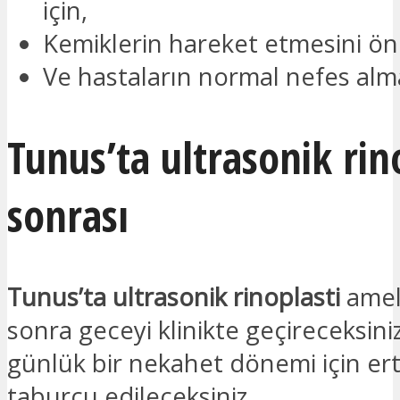
için,
Kemiklerin hareket etmesini ön
Ve hastaların normal nefes alma
Tunus’ta ultrasonik rin
sonrası
Tunus’ta ultrasonik rinoplasti
amel
sonra geceyi klinikte geçireceksini
günlük bir nekahet dönemi için er
taburcu edileceksiniz.