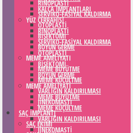
RINOPLASTI
KALÇA IMPLANTLARI
SERVIKO-FASIYAL KALDIRMA
YÜZ CERRAHISI
OTOPLASTI
RINOPLASTI
BIŞEKTOMI
SERVIKO-FASIYAL KALDIRMA
BOYUN GERME
OTOPLASTI
MEME AMELIYATI
BIŞEKTOMI
MEME BÜYÜTME
BOYUN GERME
MEME KÜÇÜLTME
MEME AMELIYATI
VARLIĞIN KALDIRILMASI
MEME BÜYÜTME
JINEKOMASTI
MEME KÜÇÜLTME
SAÇ IMPLANTI
VARLIĞIN KALDIRILMASI
SAÇ EKIMI
JINEKOMASTI