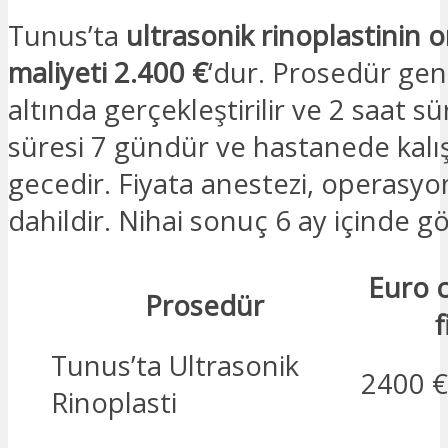
Tunus’ta
ultrasonik rinoplastinin 
maliyeti 2.400 €
‘dur. Prosedür gen
altında gerçekleştirilir ve 2 saat sü
süresi 7 gündür ve hastanede kalış
gecedir. Fiyata anestezi, operasyon
dahildir. Nihai sonuç 6 ay içinde gör
Euro 
Prosedür
f
Tunus’ta Ultrasonik
2400 €
Rinoplasti