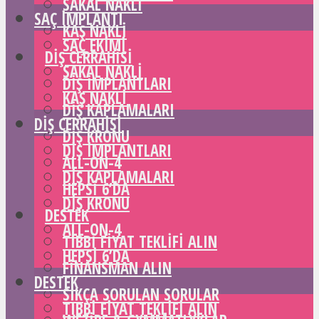
SAKAL NAKLI
SAÇ IMPLANTI
KAŞ NAKLI
SAÇ EKIMI
DIŞ CERRAHISI
SAKAL NAKLI
DIŞ IMPLANTLARI
KAŞ NAKLI
DIŞ KAPLAMALARI
DIŞ CERRAHISI
DIŞ KRONU
DIŞ IMPLANTLARI
ALL-ON-4
DIŞ KAPLAMALARI
HEPSI 6’DA
DIŞ KRONU
DESTEK
ALL-ON-4
TIBBI FIYAT TEKLIFI ALIN
HEPSI 6’DA
FINANSMAN ALIN
DESTEK
SIKÇA SORULAN SORULAR
TIBBI FIYAT TEKLIFI ALIN