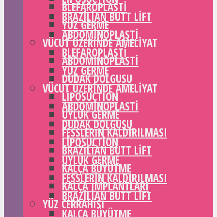
BLEFAROPLASTI
BRAZILIAN BUTT LIFT
YÜZ GERME
ABDOMINOPLASTI
VÜCUT ÜZERINDE AMELIYAT
BLEFAROPLASTI
ABDOMINOPLASTI
YÜZ GERME
DUDAK DOLGUSU
VÜCUT ÜZERINDE AMELIYAT
LIPOSUCTION
ABDOMINOPLASTI
UYLUK GERME
DUDAK DOLGUSU
FESSLERIN KALDIRILMASI
LIPOSUCTION
BRAZILIAN BUTT LIFT
UYLUK GERME
KALÇA BÜYÜTME
FESSLERIN KALDIRILMASI
KALÇA IMPLANTLARI
BRAZILIAN BUTT LIFT
YÜZ CERRAHISI
KALÇA BÜYÜTME