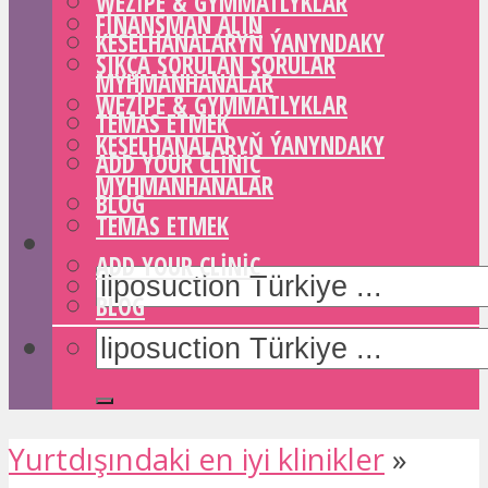
WEZIPE & GYMMATLYKLAR
FINANSMAN ALIN
KESELHANALARYŇ ÝANYNDAKY
SIKÇA SORULAN SORULAR
MYHMANHANALAR
WEZIPE & GYMMATLYKLAR
TEMAS ETMEK
KESELHANALARYŇ ÝANYNDAKY
ADD YOUR CLINIC
MYHMANHANALAR
BLOG
TEMAS ETMEK
ADD YOUR CLINIC
BLOG
Yurtdışındaki en iyi klinikler
»