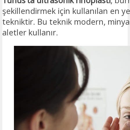
Tunus’ta ultrasonik rinoplasti
, bu
şekillendirmek için kullanılan en ye
tekniktir. Bu teknik modern, minyat
aletler kullanır.