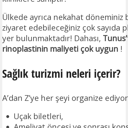
Ülkede ayrıca nekahat döneminiz
ziyaret edebileceğiniz çok sayıda pl
yer bulunmaktadır! Dahası,
Tunus’
rinoplastinin maliyeti çok uygun
!
Sağlık turizmi neleri içerir?
A’dan Z’ye her şeyi organize ediyor
Uçak biletleri,
Ameliyat öncesi ve sonrası kon