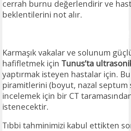
cerrah burnu değerlendirir ve has
beklentilerini not alır.
İLETİŞİME GEÇMEK İSTİYORUM!
Karmaşık vakalar ve solunum güçlü
hafifletmek için
Tunus’ta ultrasonik
yaptırmak isteyen hastalar için. B
piramitlerini (boyut, nazal septum
incelemek için bir CT taramasında
istenecektir.
Tıbbi tahminimizi kabul ettikten so