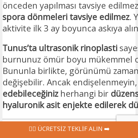
önceden yapılması tavsiye edilme
spora dönmeleri tavsiye edilmez
. 
aktivite ilk 3 ay boyunca askıya alı
Tunus’ta ultrasonik rinoplasti
saye
burnunuz ömür boyu mükemmel o
Bununla birlikte, görünümü zaman 
değişebilir. Ancak endişelenmeyin
edebileceğiniz
herhangi bir
düzens
hyaluronik asit enjekte edilerek düz
‍👩‍⚕ ÜCRETSİZ TEKLİF ALIN ➡️
En
iyi fiyata doğru kliniği seçmekte