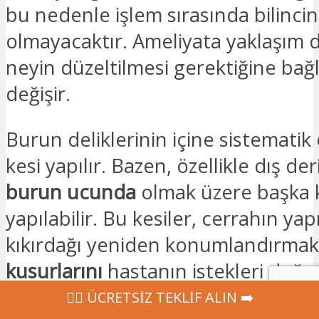
bu nedenle işlem sırasında bilincin
olmayacaktır. Ameliyata yaklaşım 
neyin düzeltilmesi gerektiğine bağl
değişir.
Burun deliklerinin içine sistematik 
kesi yapılır. Bazen, özellikle dış de
burun ucunda
olmak üzere başka k
yapılabilir. Bu kesiler, cerrahın yapı
kıkırdağı yeniden konumlandırma
kusurlarını
hastanın istekleri doğ
düzeltmek için modüle etmesine o
‍👩‍⚕ ÜCRETSİZ TEKLİF ALIN ➡️