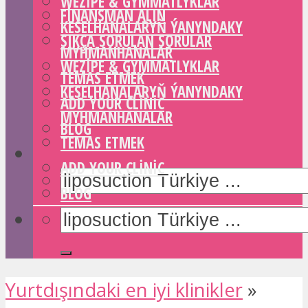
WEZIPE & GYMMATLYKLAR
FINANSMAN ALIN
KESELHANALARYŇ ÝANYNDAKY
SIKÇA SORULAN SORULAR
MYHMANHANALAR
WEZIPE & GYMMATLYKLAR
TEMAS ETMEK
KESELHANALARYŇ ÝANYNDAKY
ADD YOUR CLINIC
MYHMANHANALAR
BLOG
TEMAS ETMEK
ADD YOUR CLINIC
BLOG
Yurtdışındaki en iyi klinikler
»