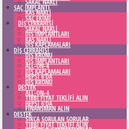
SAKAL NAKLI
SAÇ IMPLANTI
KAŞ NAKLI
SAÇ EKIMI
DIŞ CERRAHISI
SAKAL NAKLI
DIŞ IMPLANTLARI
KAŞ NAKLI
DIŞ KAPLAMALARI
DIŞ CERRAHISI
DIŞ KRONU
DIŞ IMPLANTLARI
ALL-ON-4
DIŞ KAPLAMALARI
HEPSI 6’DA
DIŞ KRONU
DESTEK
ALL-ON-4
TIBBI FIYAT TEKLIFI ALIN
HEPSI 6’DA
FINANSMAN ALIN
DESTEK
SIKÇA SORULAN SORULAR
TIBBI FIYAT TEKLIFI ALIN