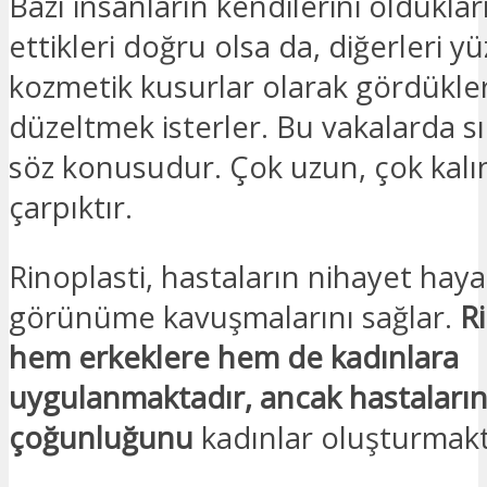
Bazı insanların kendilerini olduklar
ettikleri doğru olsa da, diğerleri y
kozmetik kusurlar olarak gördükler
düzeltmek isterler. Bu vakalarda sı
söz konusudur. Çok uzun, çok kalı
çarpıktır.
Rinoplasti, hastaların nihayet hayal
görünüme kavuşmalarını sağlar.
R
hem erkeklere hem de kadınlara
uygulanmaktadır, ancak hastaları
çoğunluğunu
kadınlar oluşturmakt