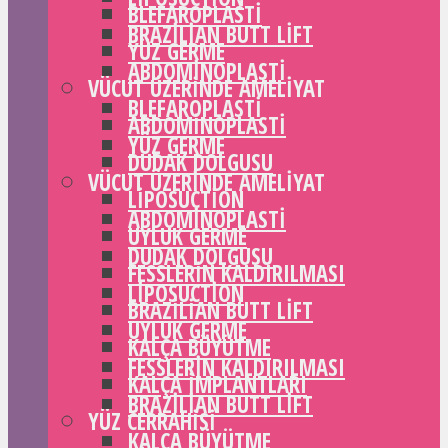
BLEFAROPLASTI
BRAZILIAN BUTT LIFT
YÜZ GERME
ABDOMINOPLASTI
VÜCUT ÜZERINDE AMELIYAT
BLEFAROPLASTI
ABDOMINOPLASTI
YÜZ GERME
DUDAK DOLGUSU
VÜCUT ÜZERINDE AMELIYAT
LIPOSUCTION
ABDOMINOPLASTI
UYLUK GERME
DUDAK DOLGUSU
FESSLERIN KALDIRILMASI
LIPOSUCTION
BRAZILIAN BUTT LIFT
UYLUK GERME
KALÇA BÜYÜTME
FESSLERIN KALDIRILMASI
KALÇA IMPLANTLARI
BRAZILIAN BUTT LIFT
YÜZ CERRAHISI
KALÇA BÜYÜTME