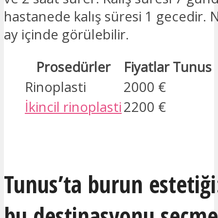
hastanede kalış süresi 1 gecedir. 
ay içinde görülebilir.
Prosedürler
Fiyatlar Tunus
Rinoplasti
2000 €
İkincil rinoplasti
2200 €
İLGILENIYORUM
Tunus’ta burun estetiğ
bu destinasyonu seçmel