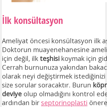
İlk konsültasyon
Ameliyat öncesi konsültasyon ilk 
Doktorun muayenehanesine ameli
için değil, ilk
teşhisi
koymak için gid
Cerrah burnunuza yakından bakac
olarak neyi değiştirmek istediğinizi
size sorular soracaktır. Burun
köp
deviye
olup olmadığını kontrol ed
ardından bir
septorinoplasti
önerec