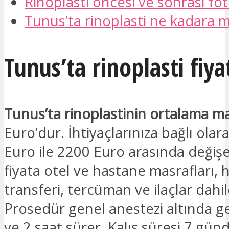
Rinoplasti öncesi ve sonrası fot
Tunus’ta rinoplasti ne kadara m
Tunus’ta rinoplasti fiya
Tunus’ta rinoplastinin ortalama ma
Euro’dur. İhtiyaçlarınıza bağlı olar
Euro ile 2200 Euro arasında değişeb
fiyata otel ve hastane masrafları, 
transferi, tercüman ve ilaçlar dahil
Prosedür genel anestezi altında ger
ve 2 saat sürer. Kalış süresi 7 gün