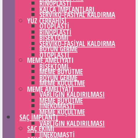
RINOPLASTI
KALÇA IMPLANTLARI
SERVIKO-FASIYAL KALDIRMA
YÜZ CERRAHISI
OTOPLASTI
RINOPLASTI
BIŞEKTOMI
SERVIKO-FASIYAL KALDIRMA
BOYUN GERME
OTOPLASTI
MEME AMELIYATI
BIŞEKTOMI
MEME BÜYÜTME
BOYUN GERME
MEME KÜÇÜLTME
MEME AMELIYATI
VARLIĞIN KALDIRILMASI
MEME BÜYÜTME
JINEKOMASTI
MEME KÜÇÜLTME
SAÇ IMPLANTI
VARLIĞIN KALDIRILMASI
SAÇ EKIMI
JINEKOMASTI