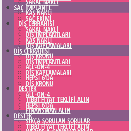
SAKAL NAKLI
SAÇ IMPLANTI
KAŞ NAKLI
SAÇ EKIMI
DIŞ CERRAHISI
SAKAL NAKLI
DIŞ IMPLANTLARI
KAŞ NAKLI
DIŞ KAPLAMALARI
DIŞ CERRAHISI
DIŞ KRONU
DIŞ IMPLANTLARI
ALL-ON-4
DIŞ KAPLAMALARI
HEPSI 6’DA
DIŞ KRONU
DESTEK
ALL-ON-4
TIBBI FIYAT TEKLIFI ALIN
HEPSI 6’DA
FINANSMAN ALIN
DESTEK
SIKÇA SORULAN SORULAR
TIBBI FIYAT TEKLIFI ALIN