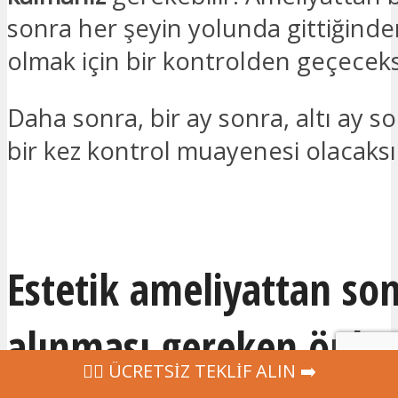
sonra her şeyin yolunda gittiğind
olmak için bir kontrolden geçeceks
Daha sonra, bir ay sonra, altı ay so
bir kez kontrol muayenesi olacaksı
İLGILENIYORUM
Estetik ameliyattan so
alınması gereken önle
‍👩‍⚕ ÜCRETSİZ TEKLİF ALIN ➡️