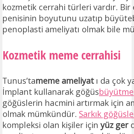
kozmetik cerrahi türleri vardır. Bir
penisinin boyutunu uzatıp büyüte
penoplasti ameliyatı olmak bile 
Kozmetik meme cerrahisi
Tunus’ta
meme ameliyat
ı da çok y
İmplant kullanarak göğüs
büyütme
göğüslerin hacmini artırmak için a
olmak mümkündür.
Sarkık göğüsle
kompleksi olan kişiler için
yüz ger
d