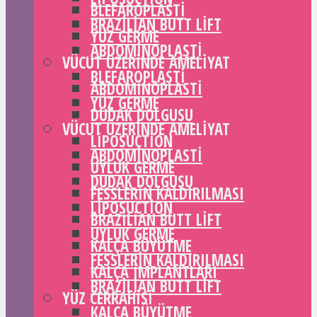
BLEFAROPLASTI
BRAZILIAN BUTT LIFT
YÜZ GERME
ABDOMINOPLASTI
VÜCUT ÜZERINDE AMELIYAT
BLEFAROPLASTI
ABDOMINOPLASTI
YÜZ GERME
DUDAK DOLGUSU
VÜCUT ÜZERINDE AMELIYAT
LIPOSUCTION
ABDOMINOPLASTI
UYLUK GERME
DUDAK DOLGUSU
FESSLERIN KALDIRILMASI
LIPOSUCTION
BRAZILIAN BUTT LIFT
UYLUK GERME
KALÇA BÜYÜTME
FESSLERIN KALDIRILMASI
KALÇA IMPLANTLARI
BRAZILIAN BUTT LIFT
YÜZ CERRAHISI
KALÇA BÜYÜTME