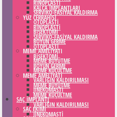
RINOPLASTI
KALÇA IMPLANTLARI
SERVIKO-FASIYAL KALDIRMA
YÜZ CERRAHISI
OTOPLASTI
RINOPLASTI
BIŞEKTOMI
SERVIKO-FASIYAL KALDIRMA
BOYUN GERME
OTOPLASTI
MEME AMELIYATI
BIŞEKTOMI
MEME BÜYÜTME
BOYUN GERME
MEME KÜÇÜLTME
MEME AMELIYATI
VARLIĞIN KALDIRILMASI
MEME BÜYÜTME
JINEKOMASTI
MEME KÜÇÜLTME
SAÇ IMPLANTI
VARLIĞIN KALDIRILMASI
SAÇ EKIMI
JINEKOMASTI