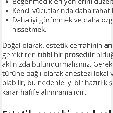
Beğenmedikleri yönlerini düze
Kendi vücutlarında daha rahat 
Daha iyi görünmek ve daha özg
hissetmek.
Doğal olarak, estetik cerrahinin
an
gerektiren
tıbbi
bir
prosedür
oldu
aklınızda bulundurmalısınız. Gerekl
türüne bağlı olarak anestezi lokal
olabilir, bu nedenle iyi bir hazırlık ş
karar hafife alınmamalıdır.