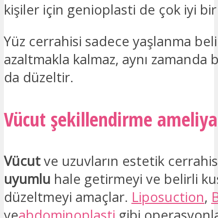
kişiler için genioplasti de çok iyi b
Yüz cerrahisi sadece yaşlanma belir
azaltmakla kalmaz, aynı zamanda ba
da düzeltir.
Vücut şekillendirme ameliya
Vücut
ve uzuvların estetik cerrahis
uyumlu
hale getirmeyi ve belirli ku
düzeltmeyi amaçlar.
Liposuction
,
ve
abdominoplasti
gibi operasyonl