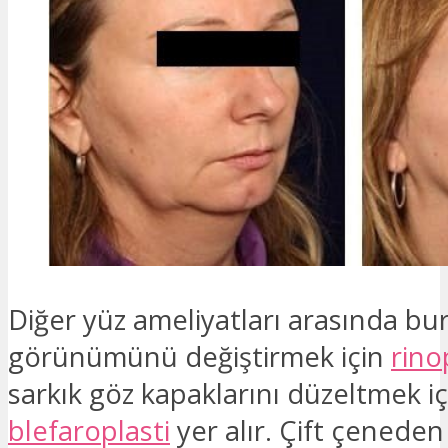
Diğer yüz ameliyatları arasında bu
görünümünü değiştirmek için
rino
sarkık göz kapaklarını düzeltmek iç
blefaroplasti
yer alır. Çift çenede