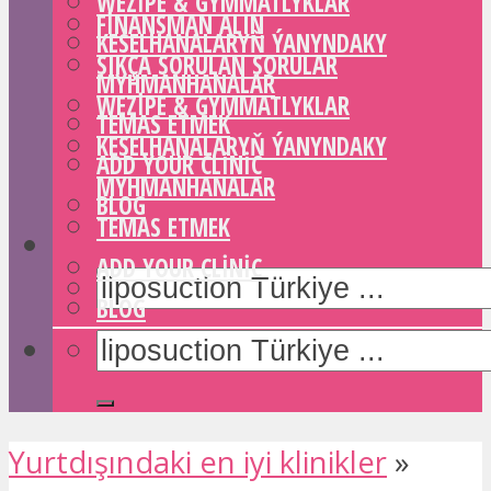
WEZIPE & GYMMATLYKLAR
FINANSMAN ALIN
KESELHANALARYŇ ÝANYNDAKY
SIKÇA SORULAN SORULAR
MYHMANHANALAR
WEZIPE & GYMMATLYKLAR
TEMAS ETMEK
KESELHANALARYŇ ÝANYNDAKY
ADD YOUR CLINIC
MYHMANHANALAR
BLOG
TEMAS ETMEK
ADD YOUR CLINIC
BLOG
Yurtdışındaki en iyi klinikler
»