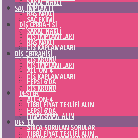
SAKAL NAKLI
SAÇ IMPLANTI
KAŞ NAKLI
SAÇ EKIMI
DIŞ CERRAHISI
SAKAL NAKLI
DIŞ IMPLANTLARI
KAŞ NAKLI
DIŞ KAPLAMALARI
DIŞ CERRAHISI
DIŞ KRONU
DIŞ IMPLANTLARI
ALL-ON-4
DIŞ KAPLAMALARI
HEPSI 6’DA
DIŞ KRONU
DESTEK
ALL-ON-4
TIBBI FIYAT TEKLIFI ALIN
HEPSI 6’DA
FINANSMAN ALIN
DESTEK
SIKÇA SORULAN SORULAR
TIBBI FIYAT TEKLIFI ALIN