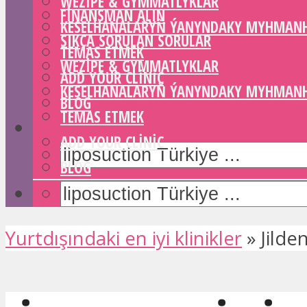
WEZIPE & GYMMATLYKLAR
FINANSMAN ALIN
KESELHANALARYŇ ÝANYNDAKY MYHMAN
SIKÇA SORULAN SORULAR
TEMAS ETMEK
WEZIPE & GYMMATLYKLAR
ADD YOUR CLINIC
KESELHANALARYŇ ÝANYNDAKY MYHMAN
BLOG
TEMAS ETMEK
ADD YOUR CLINIC
BLOG
Yurtdışındaki en iyi klinikler
»
Jilden