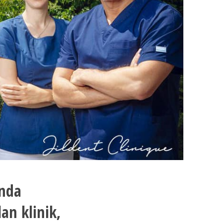
unda
an klinik,