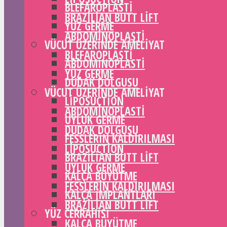
BLEFAROPLASTI
BRAZILIAN BUTT LIFT
YÜZ GERME
ABDOMINOPLASTI
VÜCUT ÜZERINDE AMELIYAT
BLEFAROPLASTI
ABDOMINOPLASTI
YÜZ GERME
DUDAK DOLGUSU
VÜCUT ÜZERINDE AMELIYAT
LIPOSUCTION
ABDOMINOPLASTI
UYLUK GERME
DUDAK DOLGUSU
FESSLERIN KALDIRILMASI
LIPOSUCTION
BRAZILIAN BUTT LIFT
UYLUK GERME
KALÇA BÜYÜTME
FESSLERIN KALDIRILMASI
KALÇA IMPLANTLARI
BRAZILIAN BUTT LIFT
YÜZ CERRAHISI
KALÇA BÜYÜTME