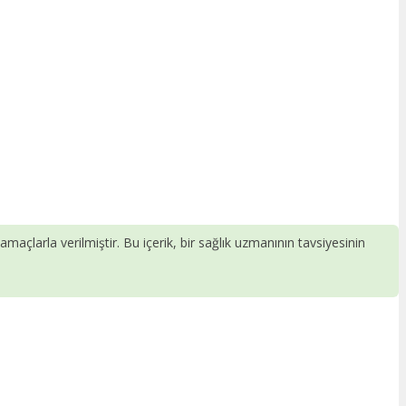
 amaçlarla verilmiştir. Bu içerik, bir sağlık uzmanının tavsiyesinin