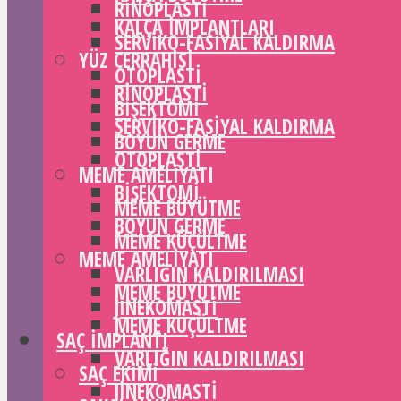
RINOPLASTI
KALÇA IMPLANTLARI
SERVIKO-FASIYAL KALDIRMA
YÜZ CERRAHISI
OTOPLASTI
RINOPLASTI
BIŞEKTOMI
SERVIKO-FASIYAL KALDIRMA
BOYUN GERME
OTOPLASTI
MEME AMELIYATI
BIŞEKTOMI
MEME BÜYÜTME
BOYUN GERME
MEME KÜÇÜLTME
MEME AMELIYATI
VARLIĞIN KALDIRILMASI
MEME BÜYÜTME
JINEKOMASTI
MEME KÜÇÜLTME
SAÇ IMPLANTI
VARLIĞIN KALDIRILMASI
SAÇ EKIMI
JINEKOMASTI