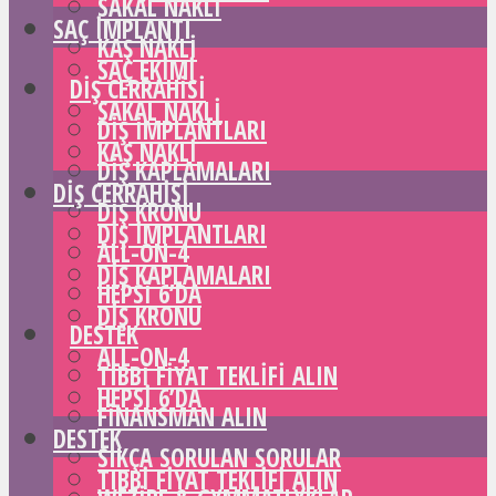
SAKAL NAKLI
SAÇ IMPLANTI
KAŞ NAKLI
SAÇ EKIMI
DIŞ CERRAHISI
SAKAL NAKLI
DIŞ IMPLANTLARI
KAŞ NAKLI
DIŞ KAPLAMALARI
DIŞ CERRAHISI
DIŞ KRONU
DIŞ IMPLANTLARI
ALL-ON-4
DIŞ KAPLAMALARI
HEPSI 6’DA
DIŞ KRONU
DESTEK
ALL-ON-4
TIBBI FIYAT TEKLIFI ALIN
HEPSI 6’DA
FINANSMAN ALIN
DESTEK
SIKÇA SORULAN SORULAR
TIBBI FIYAT TEKLIFI ALIN