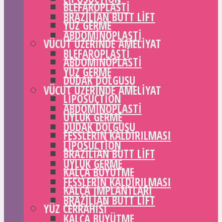
BLEFAROPLASTI
BRAZILIAN BUTT LIFT
YÜZ GERME
ABDOMINOPLASTI
VÜCUT ÜZERINDE AMELIYAT
BLEFAROPLASTI
ABDOMINOPLASTI
YÜZ GERME
DUDAK DOLGUSU
VÜCUT ÜZERINDE AMELIYAT
LIPOSUCTION
ABDOMINOPLASTI
UYLUK GERME
DUDAK DOLGUSU
FESSLERIN KALDIRILMASI
LIPOSUCTION
BRAZILIAN BUTT LIFT
UYLUK GERME
KALÇA BÜYÜTME
FESSLERIN KALDIRILMASI
KALÇA IMPLANTLARI
BRAZILIAN BUTT LIFT
YÜZ CERRAHISI
KALÇA BÜYÜTME