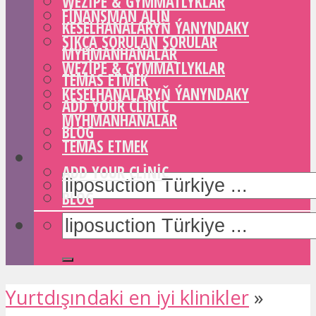
WEZIPE & GYMMATLYKLAR
FINANSMAN ALIN
KESELHANALARYŇ ÝANYNDAKY
SIKÇA SORULAN SORULAR
MYHMANHANALAR
WEZIPE & GYMMATLYKLAR
TEMAS ETMEK
KESELHANALARYŇ ÝANYNDAKY
ADD YOUR CLINIC
MYHMANHANALAR
BLOG
TEMAS ETMEK
ADD YOUR CLINIC
BLOG
Yurtdışındaki en iyi klinikler
»