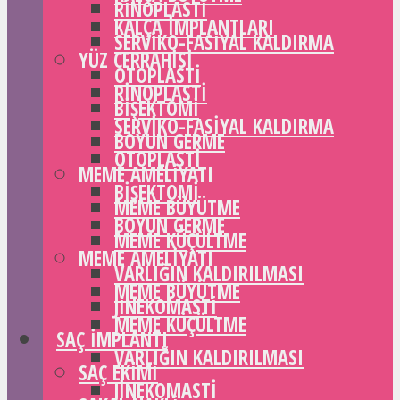
RINOPLASTI
KALÇA IMPLANTLARI
SERVIKO-FASIYAL KALDIRMA
YÜZ CERRAHISI
OTOPLASTI
RINOPLASTI
BIŞEKTOMI
SERVIKO-FASIYAL KALDIRMA
BOYUN GERME
OTOPLASTI
MEME AMELIYATI
BIŞEKTOMI
MEME BÜYÜTME
BOYUN GERME
MEME KÜÇÜLTME
MEME AMELIYATI
VARLIĞIN KALDIRILMASI
MEME BÜYÜTME
JINEKOMASTI
MEME KÜÇÜLTME
SAÇ IMPLANTI
VARLIĞIN KALDIRILMASI
SAÇ EKIMI
JINEKOMASTI