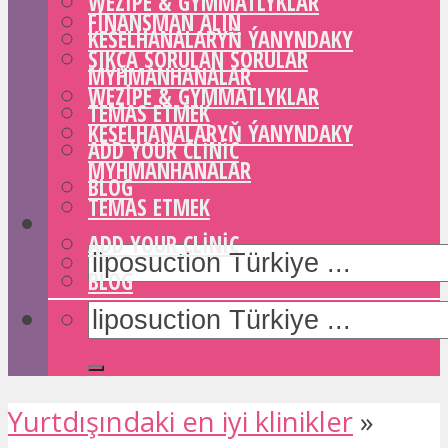
WEZIPE & GYMMATLYKLAR
FINANSMAN ALIN
KESELHANALARYŇ ÝANYNDAKY
SIKÇA SORULAN SORULAR
MYHMANHANALAR
WEZIPE & GYMMATLYKLAR
TEMAS ETMEK
KESELHANALARYŇ ÝANYNDAKY
ADD YOUR CLINIC
MYHMANHANALAR
BLOG
TEMAS ETMEK
ADD YOUR CLINIC
BLOG
Yurtdışındaki en iyi klinikler
»