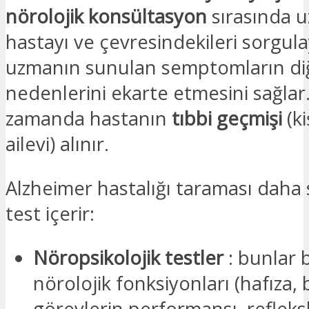
nörolojik konsültasyon
sırasında 
hastayı ve çevresindekileri sorgula
uzmanın sunulan semptomların diğ
nedenlerini ekarte etmesini sağlar
zamanda hastanın
tıbbi geçmişi
(ki
ailevi) alınır.
Alzheimer hastalığı taraması daha s
test içerir:
Nöropsikolojik testler
: bunlar b
nörolojik fonksiyonları (hafıza, 
görevlerin performansı, refleksl