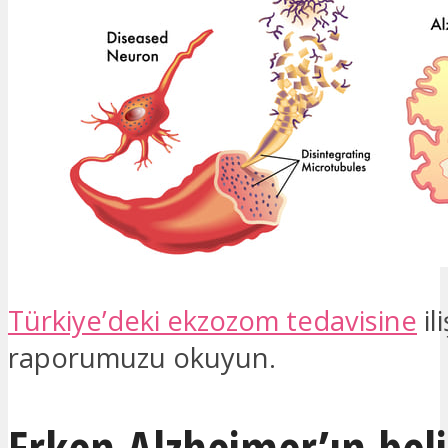
Türkiye’deki ekzozom tedavisine
il
raporumuzu okuyun.