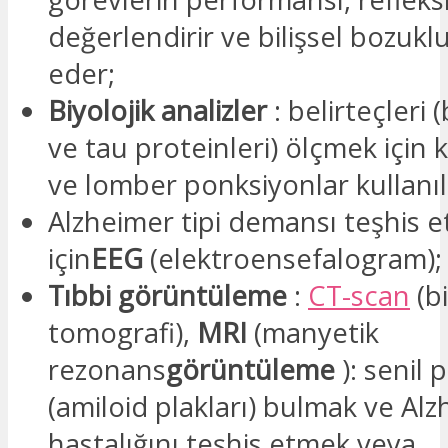
değerlendirir ve bilişsel bozuklu
eder;
Biyolojik analizler
: belirteçleri
ve tau proteinleri) ölçmek için k
ve lomber ponksiyonlar kullanılı
Alzheimer tipi demansı teşhis 
için
EEG
(elektroensefalogram);
Tıbbi görüntüleme
:
CT-scan
(bi
tomografi),
MRI
(manyetik
rezonans
görüntüleme
): senil 
(amiloid plakları) bulmak ve Al
hastalığını teşhis etmek veya