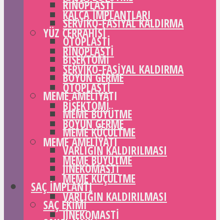
RINOPLASTI
KALÇA IMPLANTLARI
SERVIKO-FASIYAL KALDIRMA
YÜZ CERRAHISI
OTOPLASTI
RINOPLASTI
BIŞEKTOMI
SERVIKO-FASIYAL KALDIRMA
BOYUN GERME
OTOPLASTI
MEME AMELIYATI
BIŞEKTOMI
MEME BÜYÜTME
BOYUN GERME
MEME KÜÇÜLTME
MEME AMELIYATI
VARLIĞIN KALDIRILMASI
MEME BÜYÜTME
JINEKOMASTI
MEME KÜÇÜLTME
SAÇ IMPLANTI
VARLIĞIN KALDIRILMASI
SAÇ EKIMI
JINEKOMASTI