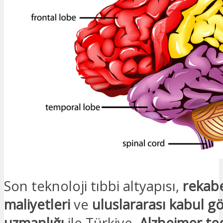
Son teknoloji tıbbi altyapısı,
rekabe
maliyetleri
ve
uluslararası kabul 
uzmanlığı
ile Türkiye,
Alzheimer ted