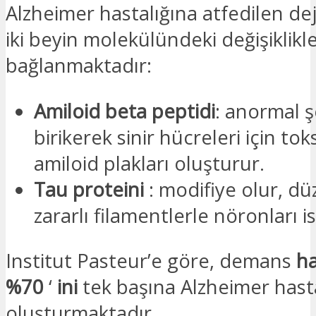
Alzheimer hastalığına atfedilen d
iki beyin molekülündeki değişiklikl
bağlanmaktadır:
Amiloid beta peptidi
: anormal ş
birikerek sinir hücreleri için tok
amiloid plakları oluşturur.
Tau proteini
: modifiye olur, dü
zararlı filamentlerle nöronları is
Institut Pasteur’e göre, demans
ha
%70
‘
ini
tek başına Alzheimer hasta
oluşturmaktadır.