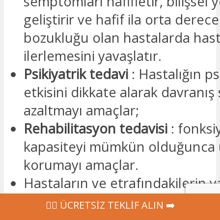
semptomları hafifletir, bilişsel 
geliştirir ve hafif ila orta derec
bozukluğu olan hastalarda hast
ilerlemesini yavaşlatır.
Psikiyatrik tedavi
: Hastalığın ps
etkisini dikkate alarak davranış
azaltmayı amaçlar;
Rehabilitasyon tedavisi
: fonksi
kapasiteyi mümkün olduğunca 
korumayı amaçlar.
Hastaların ve etrafındakilerin 
kalitesini artırmak için
fiziksel v
‍👩‍⚕ ÜCRETSİZ TEKLİF ALIN ➡️
zihinsel
aktivitelerin başlatılmas