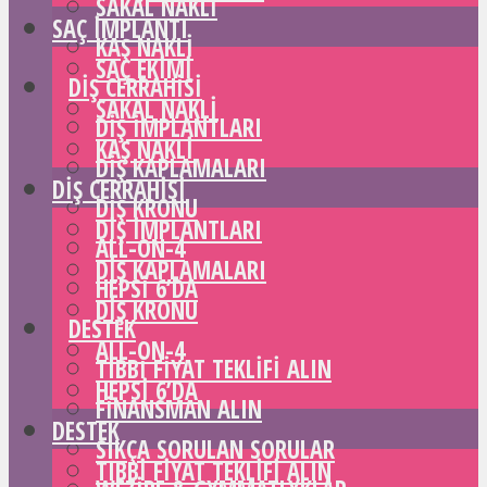
SAKAL NAKLI
SAÇ IMPLANTI
KAŞ NAKLI
SAÇ EKIMI
DIŞ CERRAHISI
SAKAL NAKLI
DIŞ IMPLANTLARI
KAŞ NAKLI
DIŞ KAPLAMALARI
DIŞ CERRAHISI
DIŞ KRONU
DIŞ IMPLANTLARI
ALL-ON-4
DIŞ KAPLAMALARI
HEPSI 6’DA
DIŞ KRONU
DESTEK
ALL-ON-4
TIBBI FIYAT TEKLIFI ALIN
HEPSI 6’DA
FINANSMAN ALIN
DESTEK
SIKÇA SORULAN SORULAR
TIBBI FIYAT TEKLIFI ALIN