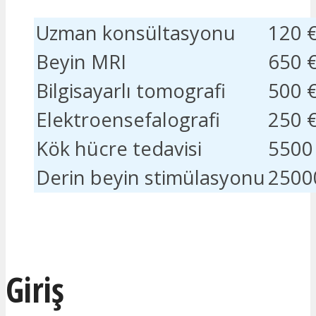
Uzman konsültasyonu
120 
Beyin MRI
650 
Bilgisayarlı tomografi
500 
Elektroensefalografi
250 
Kök hücre tedavisi
5500
Derin beyin stimülasyonu
2500
İLGILENIYORUM
Giriş