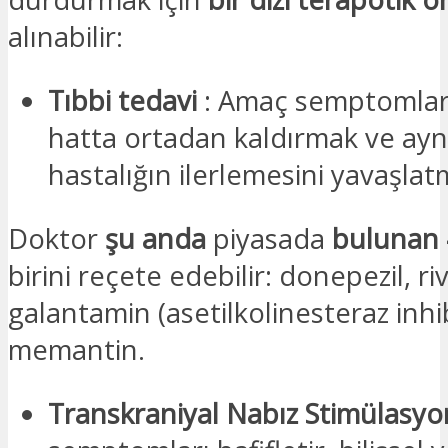
alınabilir:
Tıbbi tedavi
: Amaç semptomlar
hatta ortadan kaldırmak ve ay
hastalığın ilerlemesini yavaşlat
Doktor
şu anda
piyasada
bulunan 4
birini reçete edebilir: donepezil, ri
galantamin (asetilkolinesteraz inhib
memantin.
Transkraniyal Nabız Stimülasy