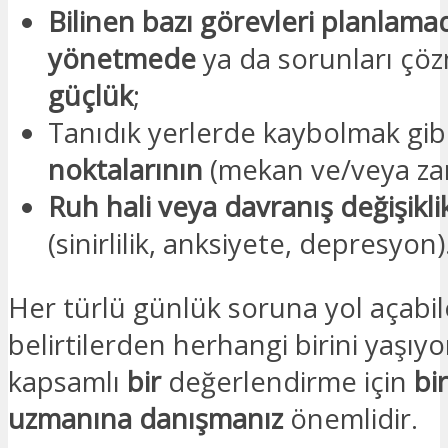
Bilinen bazı görevleri planlama
yönetmede
ya da sorunları çö
güçlük
;
Tanıdık yerlerde kaybolmak gib
noktalarının
(mekan ve/veya z
Ruh hali veya davranış değişiklik
(sinirlilik, anksiyete, depresyon)
Her türlü günlük soruna yol açabi
belirtilerden herhangi birini yaşıyo
kapsamlı
bir
değerlendirme için
bir
uzmanına danışmanız
önemlidir.