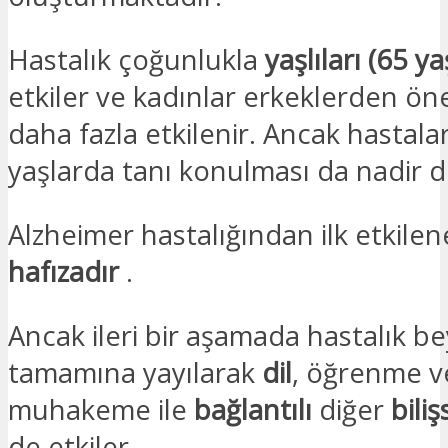
Hastalık çoğunlukla
yaşlıları (65 ya
etkiler ve kadınlar erkeklerden ön
daha fazla etkilenir. Ancak hastal
yaşlarda tanı konulması da nadir de
Alzheimer hastalığından ilk etkile
hafızadır
.
Ancak ileri bir aşamada hastalık b
tamamına yayılarak
dil
, öğrenme v
muhakeme ile
bağlantılı
diğer
biliş
de etkiler.