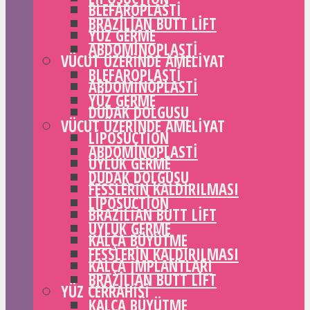
BLEFAROPLASTI
BRAZILIAN BUTT LIFT
YÜZ GERME
ABDOMINOPLASTI
VÜCUT ÜZERINDE AMELIYAT
BLEFAROPLASTI
ABDOMINOPLASTI
YÜZ GERME
DUDAK DOLGUSU
VÜCUT ÜZERINDE AMELIYAT
LIPOSUCTION
ABDOMINOPLASTI
UYLUK GERME
DUDAK DOLGUSU
FESSLERIN KALDIRILMASI
LIPOSUCTION
BRAZILIAN BUTT LIFT
UYLUK GERME
KALÇA BÜYÜTME
FESSLERIN KALDIRILMASI
KALÇA IMPLANTLARI
BRAZILIAN BUTT LIFT
YÜZ CERRAHISI
KALÇA BÜYÜTME