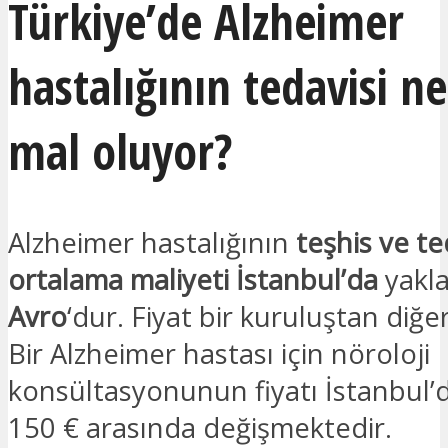
Türkiye’de Alzheimer
hastalığının tedavisi n
mal oluyor?
Alzheimer hastalığının
teşhis ve te
ortalama maliyeti
İstanbul’da
yakl
Avro
‘dur. Fiyat bir kuruluştan diğer
Bir Alzheimer hastası için nöroloji
konsültasyonunun fiyatı İstanbul’d
150 € arasında değişmektedir.