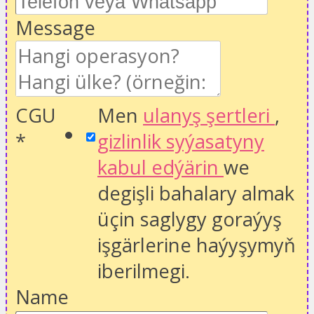
Message
CGU
Men
ulanyş şertleri
,
*
gizlinlik syýasatyny
kabul edýärin
we
degişli bahalary almak
üçin saglygy goraýyş
işgärlerine haýyşymyň
iberilmegi.
Name