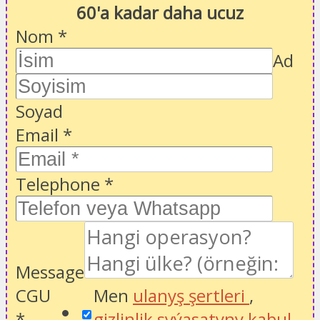
60'a kadar daha ucuz
Nom
*
Ad
Soyad
Email
*
Telephone
*
Message
CGU
Men
ulanyş şertleri
,
*
gizlinlik syýasatyny kabul