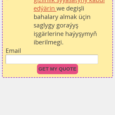
edýärin
we degişli
bahalary almak üçin
saglygy goraýyş
işgärlerine haýyşymyň
iberilmegi.
Email
GET MY QUOTE