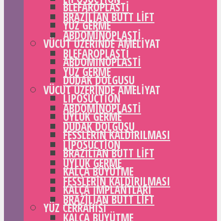
BLEFAROPLASTI
BRAZILIAN BUTT LIFT
YÜZ GERME
ABDOMINOPLASTI
VÜCUT ÜZERINDE AMELIYAT
BLEFAROPLASTI
ABDOMINOPLASTI
YÜZ GERME
DUDAK DOLGUSU
VÜCUT ÜZERINDE AMELIYAT
LIPOSUCTION
ABDOMINOPLASTI
UYLUK GERME
DUDAK DOLGUSU
FESSLERIN KALDIRILMASI
LIPOSUCTION
BRAZILIAN BUTT LIFT
UYLUK GERME
KALÇA BÜYÜTME
FESSLERIN KALDIRILMASI
KALÇA IMPLANTLARI
BRAZILIAN BUTT LIFT
YÜZ CERRAHISI
KALÇA BÜYÜTME