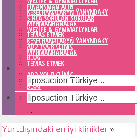
WEZIPE & GYMMATLYKLAR
FINANSMAN ALIN
KESELHANALARYŇ ÝANYNDAKY
SIKÇA SORULAN SORULAR
MYHMANHANALAR
WEZIPE & GYMMATLYKLAR
TEMAS ETMEK
KESELHANALARYŇ ÝANYNDAKY
ADD YOUR CLINIC
MYHMANHANALAR
BLOG
TEMAS ETMEK
ADD YOUR CLINIC
BLOG
Yurtdışındaki en iyi klinikler
»