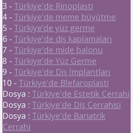
3 -
Türkiye'de Rinoplasti
4 -
Türkiye'de meme büyütme
5 -
Türkiye’de yüz germe
6 -
Türkiye'de diş kaplamaları
7 -
Türkiye'de mide balonu
8 -
Türkiye'de Yüz Germe
9 -
Türkiye'de Diş İmplantları
10 -
Türkiye'de Blefaroplasti
Dosya :
Türkiye'de Estetik Cerrahi
Dosya :
Türkiye'de Diş Cerrahisi
Dosya :
Türkiye'de Bariatrik
Cerrahi