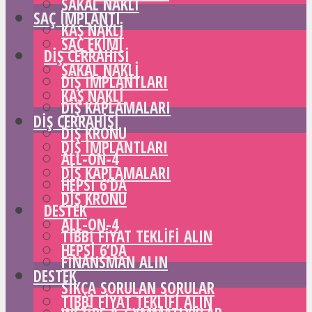
SAKAL NAKLI
SAÇ IMPLANTI
KAŞ NAKLI
SAÇ EKIMI
DIŞ CERRAHISI
SAKAL NAKLI
DIŞ IMPLANTLARI
KAŞ NAKLI
DIŞ KAPLAMALARI
DIŞ CERRAHISI
DIŞ KRONU
DIŞ IMPLANTLARI
ALL-ON-4
DIŞ KAPLAMALARI
HEPSI 6’DA
DIŞ KRONU
DESTEK
ALL-ON-4
TIBBI FIYAT TEKLIFI ALIN
HEPSI 6’DA
FINANSMAN ALIN
DESTEK
SIKÇA SORULAN SORULAR
TIBBI FIYAT TEKLIFI ALIN