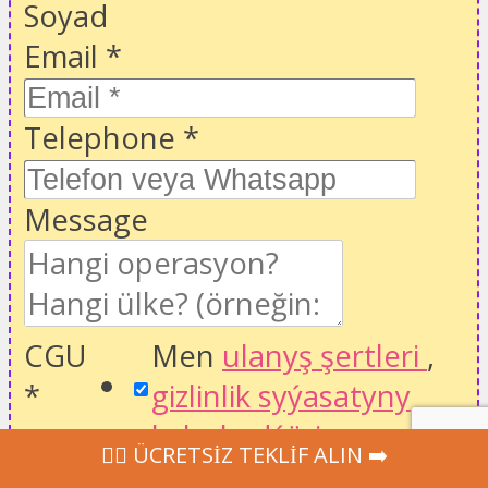
Soyad
Email
*
Telephone
*
Message
CGU
Men
ulanyş şertleri
,
*
gizlinlik syýasatyny
kabul edýärin
we
‍👩‍⚕ ÜCRETSİZ TEKLİF ALIN ➡️
degişli bahalary almak