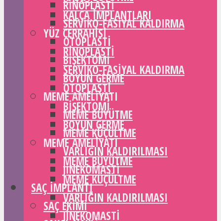
RINOPLASTI
KALÇA IMPLANTLARI
SERVIKO-FASIYAL KALDIRMA
YÜZ CERRAHISI
OTOPLASTI
RINOPLASTI
BIŞEKTOMI
SERVIKO-FASIYAL KALDIRMA
BOYUN GERME
OTOPLASTI
MEME AMELIYATI
BIŞEKTOMI
MEME BÜYÜTME
BOYUN GERME
MEME KÜÇÜLTME
MEME AMELIYATI
VARLIĞIN KALDIRILMASI
MEME BÜYÜTME
JINEKOMASTI
MEME KÜÇÜLTME
SAÇ IMPLANTI
VARLIĞIN KALDIRILMASI
SAÇ EKIMI
JINEKOMASTI