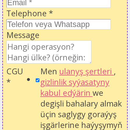
Telephone
*
Message
CGU
Men
ulanyş şertleri
,
*
gizlinlik syýasatyny
kabul edýärin
we
degişli bahalary almak
üçin saglygy goraýyş
işgärlerine haýyşymyň