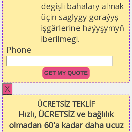
degişli bahalary almak
üçin saglygy goraýyş
işgärlerine haýyşymyň
iberilmegi.
Phone
GET MY QUOTE
X
ÜCRETSİZ TEKLİF
Hızlı, ÜCRETSİZ ve bağlılık
olmadan 60'a kadar daha ucuz