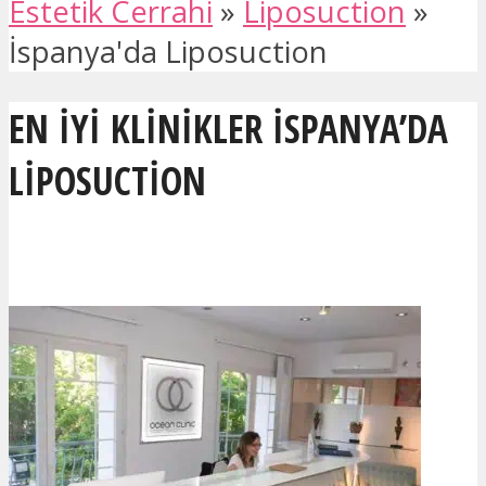
Estetik Cerrahi
»
Liposuction
»
İspanya'da Liposuction
EN IYI KLINIKLER İSPANYA’DA
LIPOSUCTION