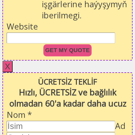
işgärlerine haýyşymyň
iberilmegi.
Website
GET MY QUOTE
X
ÜCRETSİZ TEKLİF
Hızlı, ÜCRETSİZ ve bağlılık
olmadan 60'a kadar daha ucuz
Nom
*
Ad