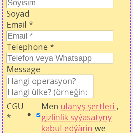
Soyad
Email
*
Telephone
*
Message
CGU
Men
ulanyş şertleri
,
*
gizlinlik syýasatyny
kabul edýärin
we