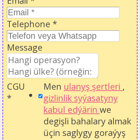
Email
*
Telephone
*
Message
CGU
Men
ulanyş şertleri
,
*
gizlinlik syýasatyny
kabul edýärin
we
degişli bahalary almak
üçin saglygy goraýyş