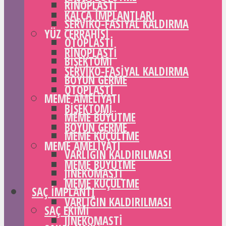
RINOPLASTI
KALÇA IMPLANTLARI
SERVIKO-FASIYAL KALDIRMA
YÜZ CERRAHISI
OTOPLASTI
RINOPLASTI
BIŞEKTOMI
SERVIKO-FASIYAL KALDIRMA
BOYUN GERME
OTOPLASTI
MEME AMELIYATI
BIŞEKTOMI
MEME BÜYÜTME
BOYUN GERME
MEME KÜÇÜLTME
MEME AMELIYATI
VARLIĞIN KALDIRILMASI
MEME BÜYÜTME
JINEKOMASTI
MEME KÜÇÜLTME
SAÇ IMPLANTI
VARLIĞIN KALDIRILMASI
SAÇ EKIMI
JINEKOMASTI