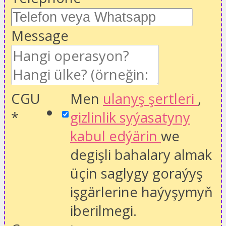
Message
CGU
Men
ulanyş şertleri
,
*
gizlinlik syýasatyny
kabul edýärin
we
degişli bahalary almak
üçin saglygy goraýyş
işgärlerine haýyşymyň
iberilmegi.