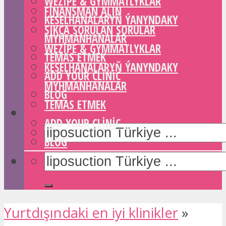
WEZIPE & GYMMATLYKLAR
FINANSMAN ALIN
KESELHANALARYŇ ÝANYNDAKY
SIKÇA SORULAN SORULAR
MYHMANHANALAR
WEZIPE & GYMMATLYKLAR
TEMAS ETMEK
KESELHANALARYŇ ÝANYNDAKY
ADD YOUR CLINIC
MYHMANHANALAR
BLOG
TEMAS ETMEK
ADD YOUR CLINIC
BLOG
Yurtdışındaki en iyi klinikler
»