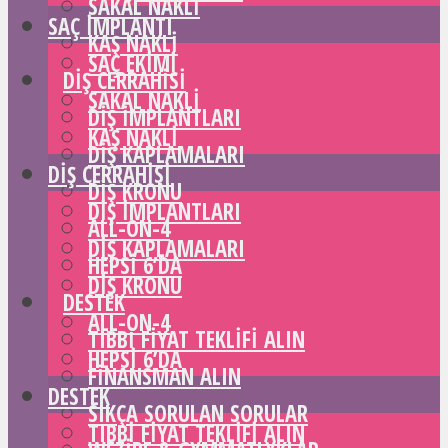
SAKAL NAKLI
SAÇ IMPLANTI
KAŞ NAKLI
SAÇ EKIMI
DIŞ CERRAHISI
SAKAL NAKLI
DIŞ IMPLANTLARI
KAŞ NAKLI
DIŞ KAPLAMALARI
DIŞ CERRAHISI
DIŞ KRONU
DIŞ IMPLANTLARI
ALL-ON-4
DIŞ KAPLAMALARI
HEPSI 6’DA
DIŞ KRONU
DESTEK
ALL-ON-4
TIBBI FIYAT TEKLIFI ALIN
HEPSI 6’DA
FINANSMAN ALIN
DESTEK
SIKÇA SORULAN SORULAR
TIBBI FIYAT TEKLIFI ALIN