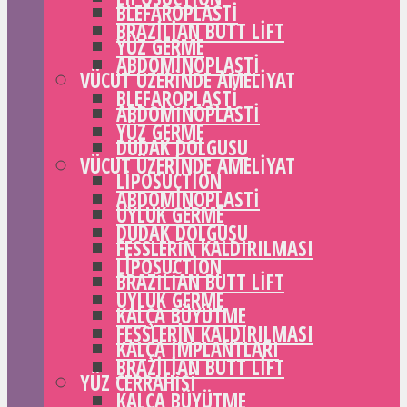
BLEFAROPLASTI
BRAZILIAN BUTT LIFT
YÜZ GERME
ABDOMINOPLASTI
VÜCUT ÜZERINDE AMELIYAT
BLEFAROPLASTI
ABDOMINOPLASTI
YÜZ GERME
DUDAK DOLGUSU
VÜCUT ÜZERINDE AMELIYAT
LIPOSUCTION
ABDOMINOPLASTI
UYLUK GERME
DUDAK DOLGUSU
FESSLERIN KALDIRILMASI
LIPOSUCTION
BRAZILIAN BUTT LIFT
UYLUK GERME
KALÇA BÜYÜTME
FESSLERIN KALDIRILMASI
KALÇA IMPLANTLARI
BRAZILIAN BUTT LIFT
YÜZ CERRAHISI
KALÇA BÜYÜTME