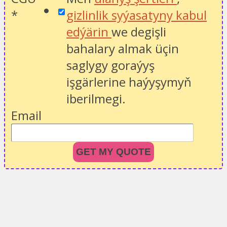
*
gizlinlik syýasatyny kabul
edýärin
we degişli
bahalary almak üçin
saglygy goraýyş
işgärlerine haýyşymyň
iberilmegi.
Email
GET MY QUOTE