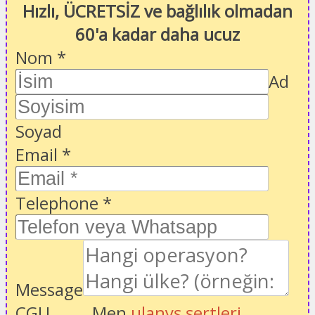
Hızlı, ÜCRETSİZ ve bağlılık olmadan
60'a kadar daha ucuz
Nom
*
Ad
Soyad
Email
*
Telephone
*
Message
CGU
Men
ulanyş şertleri
,