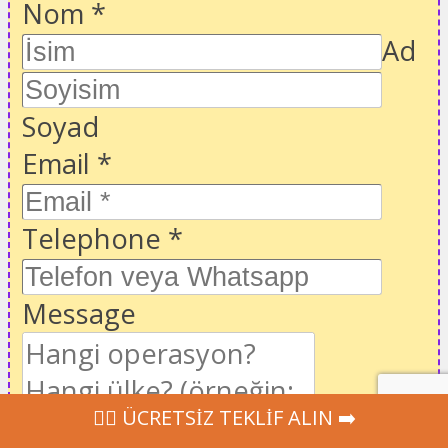
Nom
*
Ad
Soyad
Email
*
Telephone
*
Message
‍👩‍⚕ ÜCRETSİZ TEKLİF ALIN ➡️
CGU
Men
ulanyş şertleri
,