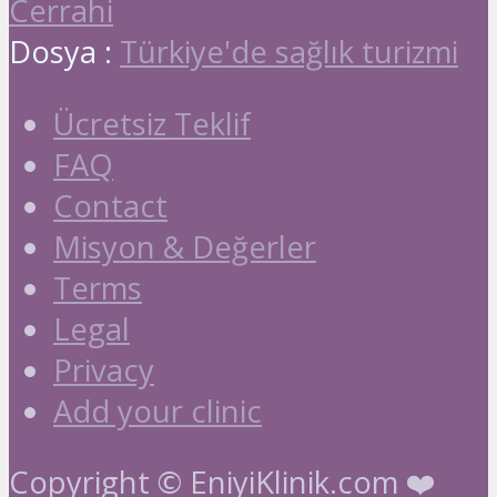
Cerrahi
Dosya :
Türkiye'de sağlık turizmi
Ücretsiz Teklif
FAQ
Contact
Misyon & Değerler
Terms
Legal
Privacy
Add your clinic
Copyright © EniyiKlinik.com ❤️