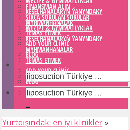
WEZIPE & GYMMATLYKLAR
FINANSMAN ALIN
KESELHANALARYŇ ÝANYNDAKY
SIKÇA SORULAN SORULAR
MYHMANHANALAR
WEZIPE & GYMMATLYKLAR
TEMAS ETMEK
KESELHANALARYŇ ÝANYNDAKY
ADD YOUR CLINIC
MYHMANHANALAR
BLOG
TEMAS ETMEK
ADD YOUR CLINIC
BLOG
Yurtdışındaki en iyi klinikler
»