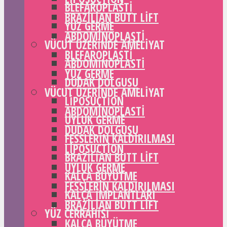
BLEFAROPLASTI
BRAZILIAN BUTT LIFT
YÜZ GERME
ABDOMINOPLASTI
VÜCUT ÜZERINDE AMELIYAT
BLEFAROPLASTI
ABDOMINOPLASTI
YÜZ GERME
DUDAK DOLGUSU
VÜCUT ÜZERINDE AMELIYAT
LIPOSUCTION
ABDOMINOPLASTI
UYLUK GERME
DUDAK DOLGUSU
FESSLERIN KALDIRILMASI
LIPOSUCTION
BRAZILIAN BUTT LIFT
UYLUK GERME
KALÇA BÜYÜTME
FESSLERIN KALDIRILMASI
KALÇA IMPLANTLARI
BRAZILIAN BUTT LIFT
YÜZ CERRAHISI
KALÇA BÜYÜTME