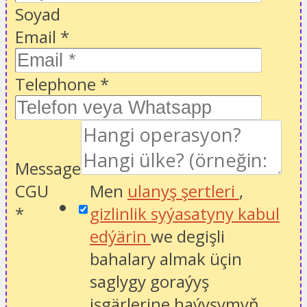
Soyad
Email
*
Telephone
*
Message
CGU
Men
ulanyş şertleri
,
*
gizlinlik syýasatyny kabul
edýärin
we degişli
bahalary almak üçin
saglygy goraýyş
işgärlerine haýyşymyň