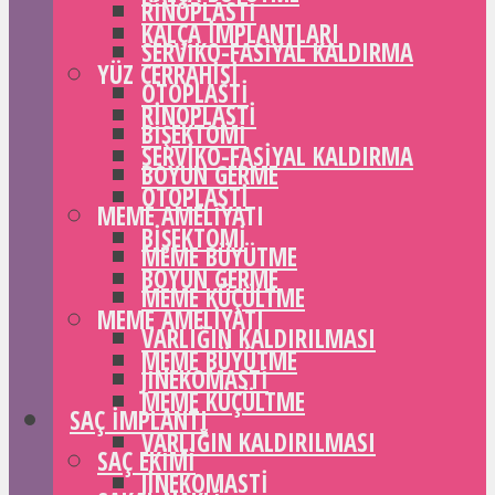
RINOPLASTI
KALÇA IMPLANTLARI
SERVIKO-FASIYAL KALDIRMA
YÜZ CERRAHISI
OTOPLASTI
RINOPLASTI
BIŞEKTOMI
SERVIKO-FASIYAL KALDIRMA
BOYUN GERME
OTOPLASTI
MEME AMELIYATI
BIŞEKTOMI
MEME BÜYÜTME
BOYUN GERME
MEME KÜÇÜLTME
MEME AMELIYATI
VARLIĞIN KALDIRILMASI
MEME BÜYÜTME
JINEKOMASTI
MEME KÜÇÜLTME
SAÇ IMPLANTI
VARLIĞIN KALDIRILMASI
SAÇ EKIMI
JINEKOMASTI