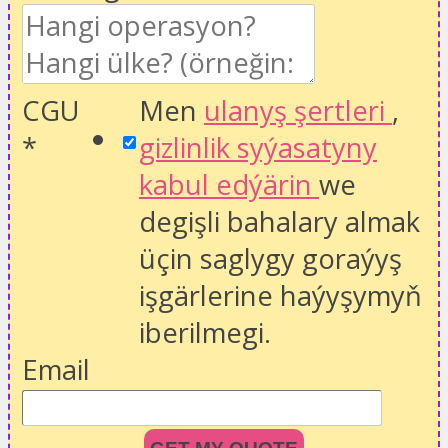
CGU
Men
ulanyş şertleri
,
*
gizlinlik syýasatyny
kabul edýärin
we
degişli bahalary almak
üçin saglygy goraýyş
işgärlerine haýyşymyň
iberilmegi.
Email