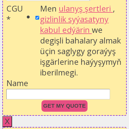
CGU
Men
ulanyş şertleri
,
*
gizlinlik syýasatyny
kabul edýärin
we
degişli bahalary almak
üçin saglygy goraýyş
işgärlerine haýyşymyň
iberilmegi.
Name
GET MY QUOTE
X