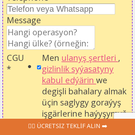
Message
CGU
Men
ulanyş şertleri
,
*
gizlinlik syýasatyny
kabul edýärin
we
degişli bahalary almak
üçin saglygy goraýyş
işgärlerine haýyşymyň
iberilmegi.
‍👩‍⚕ ÜCRETSİZ TEKLİF ALIN ➡️