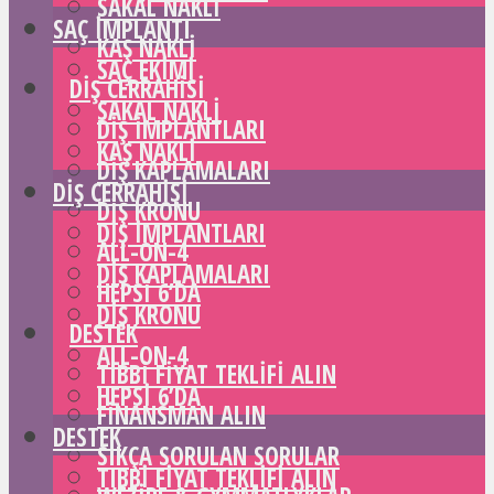
SAKAL NAKLI
SAÇ IMPLANTI
KAŞ NAKLI
SAÇ EKIMI
DIŞ CERRAHISI
SAKAL NAKLI
DIŞ IMPLANTLARI
KAŞ NAKLI
DIŞ KAPLAMALARI
DIŞ CERRAHISI
DIŞ KRONU
DIŞ IMPLANTLARI
ALL-ON-4
DIŞ KAPLAMALARI
HEPSI 6’DA
DIŞ KRONU
DESTEK
ALL-ON-4
TIBBI FIYAT TEKLIFI ALIN
HEPSI 6’DA
FINANSMAN ALIN
DESTEK
SIKÇA SORULAN SORULAR
TIBBI FIYAT TEKLIFI ALIN