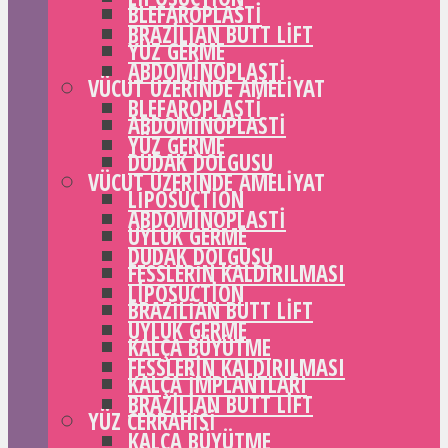
BLEFAROPLASTI
BRAZILIAN BUTT LIFT
YÜZ GERME
ABDOMINOPLASTI
VÜCUT ÜZERINDE AMELIYAT
BLEFAROPLASTI
ABDOMINOPLASTI
YÜZ GERME
DUDAK DOLGUSU
VÜCUT ÜZERINDE AMELIYAT
LIPOSUCTION
ABDOMINOPLASTI
UYLUK GERME
DUDAK DOLGUSU
FESSLERIN KALDIRILMASI
LIPOSUCTION
BRAZILIAN BUTT LIFT
UYLUK GERME
KALÇA BÜYÜTME
FESSLERIN KALDIRILMASI
KALÇA IMPLANTLARI
BRAZILIAN BUTT LIFT
YÜZ CERRAHISI
KALÇA BÜYÜTME