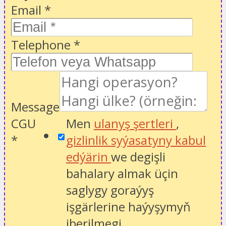
Email
*
Telephone
*
Message
CGU
Men
ulanyş şertleri
,
*
gizlinlik syýasatyny kabul
edýärin
we degişli
bahalary almak üçin
saglygy goraýyş
işgärlerine haýyşymyň
iberilmegi.