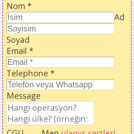
Nom
*
Ad
Soyad
Email
*
Telephone
*
Message
CGU
Men
ulanyş şertleri
,