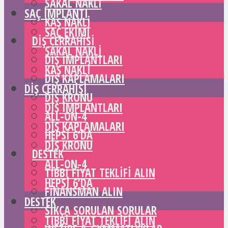
SAKAL NAKLI
SAÇ IMPLANTI
KAŞ NAKLI
SAÇ EKIMI
DIŞ CERRAHISI
SAKAL NAKLI
DIŞ IMPLANTLARI
KAŞ NAKLI
DIŞ KAPLAMALARI
DIŞ CERRAHISI
DIŞ KRONU
DIŞ IMPLANTLARI
ALL-ON-4
DIŞ KAPLAMALARI
HEPSI 6’DA
DIŞ KRONU
DESTEK
ALL-ON-4
TIBBI FIYAT TEKLIFI ALIN
HEPSI 6’DA
FINANSMAN ALIN
DESTEK
SIKÇA SORULAN SORULAR
TIBBI FIYAT TEKLIFI ALIN