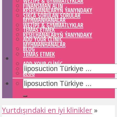
WEZIPE & GYMMATLYKLAR
FINANSMAN ALIN
KESELHANALARYŇ ÝANYNDAKY
SIKÇA SORULAN SORULAR
MYHMANHANALAR
WEZIPE & GYMMATLYKLAR
TEMAS ETMEK
KESELHANALARYŇ ÝANYNDAKY
ADD YOUR CLINIC
MYHMANHANALAR
BLOG
TEMAS ETMEK
ADD YOUR CLINIC
BLOG
Yurtdışındaki en iyi klinikler
»