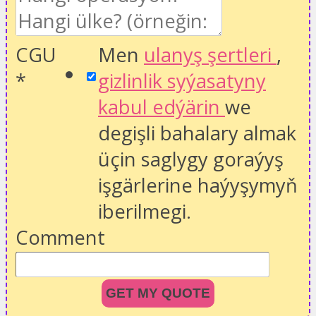
CGU
Men
ulanyş şertleri
,
*
gizlinlik syýasatyny
kabul edýärin
we
degişli bahalary almak
üçin saglygy goraýyş
işgärlerine haýyşymyň
iberilmegi.
Comment
GET MY QUOTE