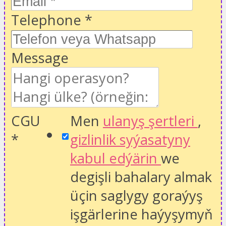
Telephone
*
Message
CGU
Men
ulanyş şertleri
,
*
gizlinlik syýasatyny
kabul edýärin
we
degişli bahalary almak
üçin saglygy goraýyş
işgärlerine haýyşymyň