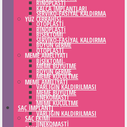
RINOPLASTI
KALÇA IMPLANTLARI
SERVIKO-FASIYAL KALDIRMA
YÜZ CERRAHISI
OTOPLASTI
RINOPLASTI
BIŞEKTOMI
SERVIKO-FASIYAL KALDIRMA
BOYUN GERME
OTOPLASTI
MEME AMELIYATI
BIŞEKTOMI
MEME BÜYÜTME
BOYUN GERME
MEME KÜÇÜLTME
MEME AMELIYATI
VARLIĞIN KALDIRILMASI
MEME BÜYÜTME
JINEKOMASTI
MEME KÜÇÜLTME
SAÇ IMPLANTI
VARLIĞIN KALDIRILMASI
SAÇ EKIMI
JINEKOMASTI