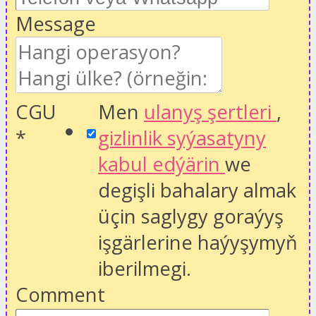
Message
CGU
Men
ulanyş şertleri
,
*
gizlinlik syýasatyny
kabul edýärin
we
degişli bahalary almak
üçin saglygy goraýyş
işgärlerine haýyşymyň
iberilmegi.
Comment