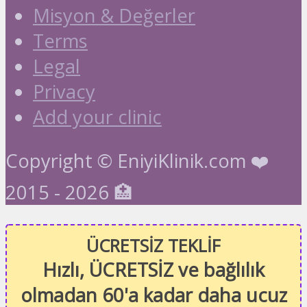
Misyon & Değerler
Terms
Legal
Privacy
Add your clinic
Copyright © EniyiKlinik.com ❤️
2015 - 2026 🏥
ÜCRETSİZ TEKLİF
Hızlı, ÜCRETSİZ ve bağlılık
olmadan 60'a kadar daha ucuz