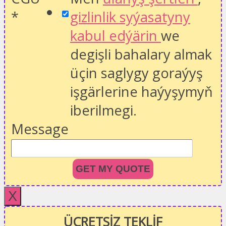
*
gizlinlik syýasatyny
kabul edýärin
we
degişli bahalary almak
üçin saglygy goraýyş
işgärlerine haýyşymyň
iberilmegi.
Message
GET MY QUOTE
X
ÜCRETSİZ TEKLİF