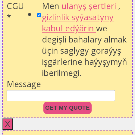
CGU
Men
ulanyş şertleri
,
*
gizlinlik syýasatyny
kabul edýärin
we
degişli bahalary almak
üçin saglygy goraýyş
işgärlerine haýyşymyň
iberilmegi.
Message
GET MY QUOTE
X