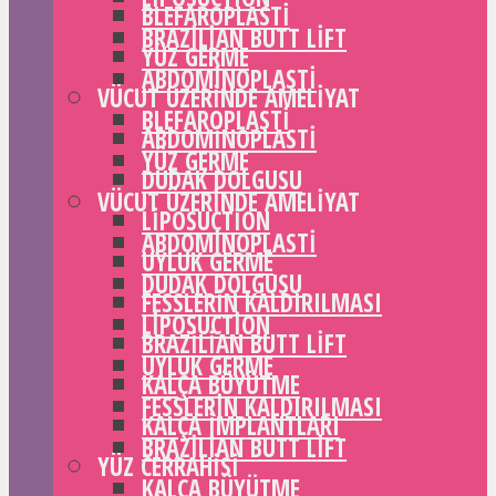
BLEFAROPLASTI
BRAZILIAN BUTT LIFT
YÜZ GERME
ABDOMINOPLASTI
VÜCUT ÜZERINDE AMELIYAT
BLEFAROPLASTI
ABDOMINOPLASTI
YÜZ GERME
DUDAK DOLGUSU
VÜCUT ÜZERINDE AMELIYAT
LIPOSUCTION
ABDOMINOPLASTI
UYLUK GERME
DUDAK DOLGUSU
FESSLERIN KALDIRILMASI
LIPOSUCTION
BRAZILIAN BUTT LIFT
UYLUK GERME
KALÇA BÜYÜTME
FESSLERIN KALDIRILMASI
KALÇA IMPLANTLARI
BRAZILIAN BUTT LIFT
YÜZ CERRAHISI
KALÇA BÜYÜTME