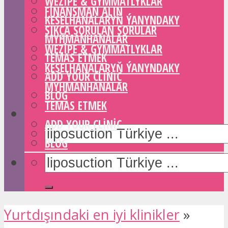
WEZIPE & GYMMATLYKLAR
FINANSMAN ALIN
KESELHANALARYŇ ÝANYNDAKY
SIKÇA SORULAN SORULAR
MYHMANHANALAR
WEZIPE & GYMMATLYKLAR
TEMAS ETMEK
KESELHANALARYŇ ÝANYNDAKY
ADD YOUR CLINIC
MYHMANHANALAR
BLOG
TEMAS ETMEK
ADD YOUR CLINIC
BLOG
Yurtdışındaki en iyi klinikler
»