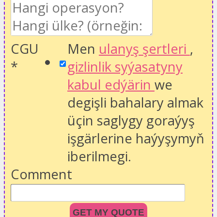
CGU
Men
ulanyş şertleri
,
*
gizlinlik syýasatyny
kabul edýärin
we
degişli bahalary almak
üçin saglygy goraýyş
işgärlerine haýyşymyň
iberilmegi.
Comment
GET MY QUOTE