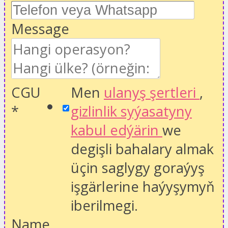
Message
CGU
Men
ulanyş şertleri
,
*
gizlinlik syýasatyny
kabul edýärin
we
degişli bahalary almak
üçin saglygy goraýyş
işgärlerine haýyşymyň
iberilmegi.
Name