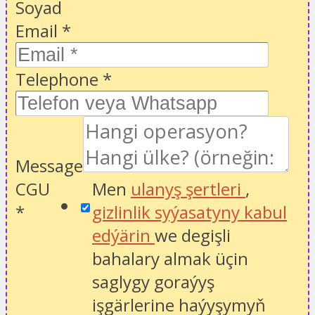
Soyad
Email
*
Telephone
*
Message
CGU
Men
ulanyş şertleri
,
*
gizlinlik syýasatyny kabul
edýärin
we degişli
bahalary almak üçin
saglygy goraýyş
işgärlerine haýyşymyň