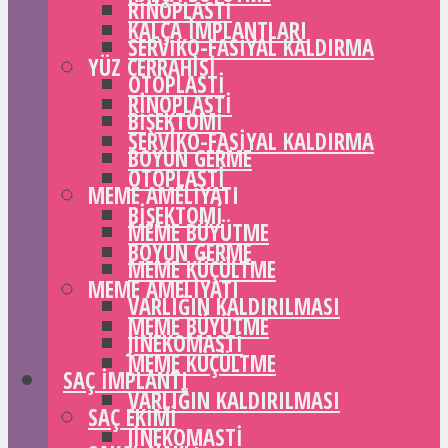
RINOPLASTI
KALÇA IMPLANTLARI
SERVIKO-FASIYAL KALDIRMA
YÜZ CERRAHISI
OTOPLASTI
RINOPLASTI
BIŞEKTOMI
SERVIKO-FASIYAL KALDIRMA
BOYUN GERME
OTOPLASTI
MEME AMELIYATI
BIŞEKTOMI
MEME BÜYÜTME
BOYUN GERME
MEME KÜÇÜLTME
MEME AMELIYATI
VARLIĞIN KALDIRILMASI
MEME BÜYÜTME
JINEKOMASTI
MEME KÜÇÜLTME
SAÇ IMPLANTI
VARLIĞIN KALDIRILMASI
SAÇ EKIMI
JINEKOMASTI