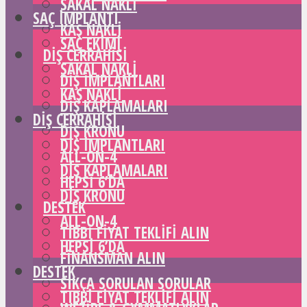
SAKAL NAKLI
SAÇ IMPLANTI
KAŞ NAKLI
SAÇ EKIMI
DIŞ CERRAHISI
SAKAL NAKLI
DIŞ IMPLANTLARI
KAŞ NAKLI
DIŞ KAPLAMALARI
DIŞ CERRAHISI
DIŞ KRONU
DIŞ IMPLANTLARI
ALL-ON-4
DIŞ KAPLAMALARI
HEPSI 6’DA
DIŞ KRONU
DESTEK
ALL-ON-4
TIBBI FIYAT TEKLIFI ALIN
HEPSI 6’DA
FINANSMAN ALIN
DESTEK
SIKÇA SORULAN SORULAR
TIBBI FIYAT TEKLIFI ALIN