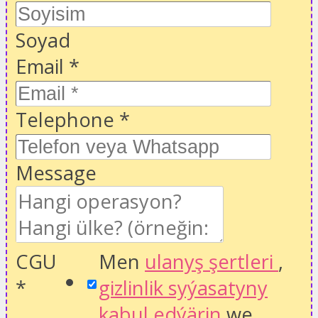
Soyad
Email
*
Telephone
*
Message
CGU
Men
ulanyş şertleri
,
*
gizlinlik syýasatyny
kabul edýärin
we