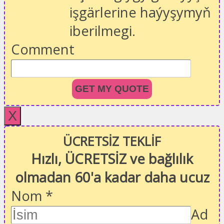
işgärlerine haýyşymyň
iberilmegi.
Comment
GET MY QUOTE
X
ÜCRETSİZ TEKLİF
Hızlı, ÜCRETSİZ ve bağlılık
olmadan 60'a kadar daha ucuz
Nom
*
Ad