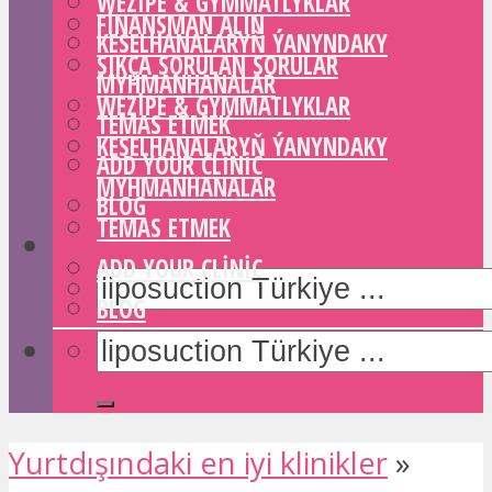
WEZIPE & GYMMATLYKLAR
FINANSMAN ALIN
KESELHANALARYŇ ÝANYNDAKY
SIKÇA SORULAN SORULAR
MYHMANHANALAR
WEZIPE & GYMMATLYKLAR
TEMAS ETMEK
KESELHANALARYŇ ÝANYNDAKY
ADD YOUR CLINIC
MYHMANHANALAR
BLOG
TEMAS ETMEK
ADD YOUR CLINIC
BLOG
Yurtdışındaki en iyi klinikler
»