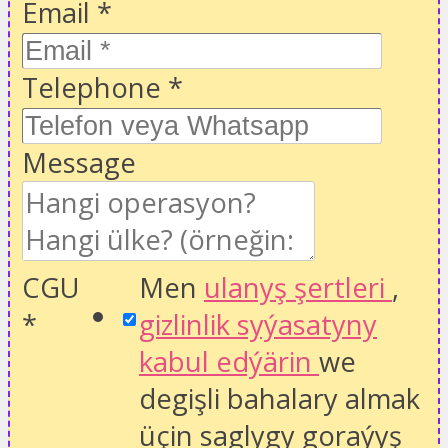
Email
*
Telephone
*
Message
CGU
Men
ulanyş şertleri
,
*
gizlinlik syýasatyny
kabul edýärin
we
degişli bahalary almak
üçin saglygy goraýyş