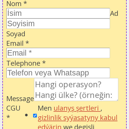
Nom
*
Ad
Soyad
Email
*
Telephone
*
Message
CGU
Men
ulanyş şertleri
,
*
gizlinlik syýasatyny kabul
edýärin
we degişli