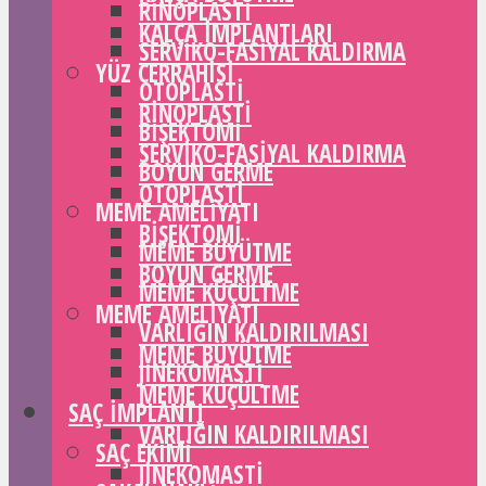
RINOPLASTI
KALÇA IMPLANTLARI
SERVIKO-FASIYAL KALDIRMA
YÜZ CERRAHISI
OTOPLASTI
RINOPLASTI
BIŞEKTOMI
SERVIKO-FASIYAL KALDIRMA
BOYUN GERME
OTOPLASTI
MEME AMELIYATI
BIŞEKTOMI
MEME BÜYÜTME
BOYUN GERME
MEME KÜÇÜLTME
MEME AMELIYATI
VARLIĞIN KALDIRILMASI
MEME BÜYÜTME
JINEKOMASTI
MEME KÜÇÜLTME
SAÇ IMPLANTI
VARLIĞIN KALDIRILMASI
SAÇ EKIMI
JINEKOMASTI