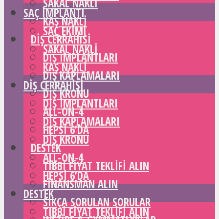
SAKAL NAKLI
SAÇ IMPLANTI
KAŞ NAKLI
SAÇ EKIMI
DIŞ CERRAHISI
SAKAL NAKLI
DIŞ IMPLANTLARI
KAŞ NAKLI
DIŞ KAPLAMALARI
DIŞ CERRAHISI
DIŞ KRONU
DIŞ IMPLANTLARI
ALL-ON-4
DIŞ KAPLAMALARI
HEPSI 6’DA
DIŞ KRONU
DESTEK
ALL-ON-4
TIBBI FIYAT TEKLIFI ALIN
HEPSI 6’DA
FINANSMAN ALIN
DESTEK
SIKÇA SORULAN SORULAR
TIBBI FIYAT TEKLIFI ALIN