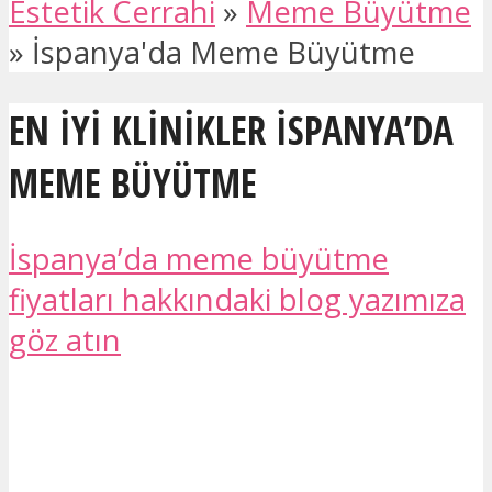
Estetik Cerrahi
»
Meme Büyütme
»
İspanya'da Meme Büyütme
EN IYI KLINIKLER İSPANYA’DA
MEME BÜYÜTME
İspanya’da meme büyütme
fiyatları hakkındaki blog yazımıza
göz atın