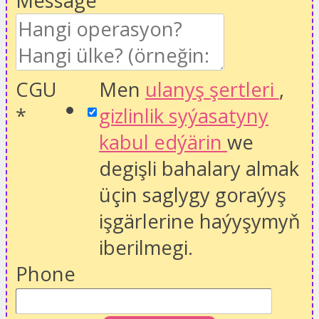
Message
CGU
Men
ulanyş şertleri
,
*
gizlinlik syýasatyny
kabul edýärin
we
degişli bahalary almak
üçin saglygy goraýyş
işgärlerine haýyşymyň
iberilmegi.
Phone