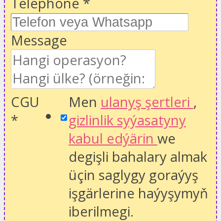
Telephone
*
Message
CGU
Men
ulanyş şertleri
,
*
gizlinlik syýasatyny
kabul edýärin
we
degişli bahalary almak
üçin saglygy goraýyş
işgärlerine haýyşymyň
iberilmegi.