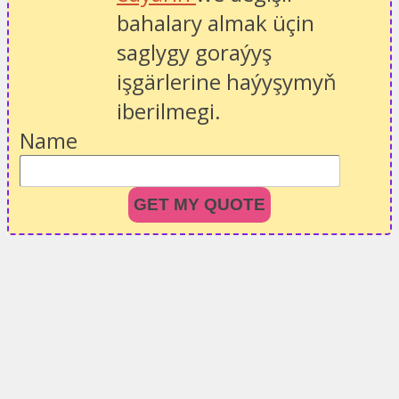
bahalary almak üçin
saglygy goraýyş
işgärlerine haýyşymyň
iberilmegi.
Name
GET MY QUOTE