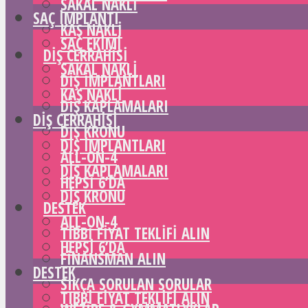
SAKAL NAKLI
SAÇ IMPLANTI
KAŞ NAKLI
SAÇ EKIMI
DIŞ CERRAHISI
SAKAL NAKLI
DIŞ IMPLANTLARI
KAŞ NAKLI
DIŞ KAPLAMALARI
DIŞ CERRAHISI
DIŞ KRONU
DIŞ IMPLANTLARI
ALL-ON-4
DIŞ KAPLAMALARI
HEPSI 6’DA
DIŞ KRONU
DESTEK
ALL-ON-4
TIBBI FIYAT TEKLIFI ALIN
HEPSI 6’DA
FINANSMAN ALIN
DESTEK
SIKÇA SORULAN SORULAR
TIBBI FIYAT TEKLIFI ALIN