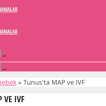
HANALAR
HANALAR
bebek
»
Tunus'ta MAP ve IVF
 VE IVF