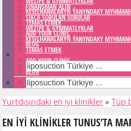
WEZIPE & GYMMATLYKLAR
FINANSMAN ALIN
KESELHANALARYŇ ÝANYNDAKY MYHMAN
SIKÇA SORULAN SORULAR
TEMAS ETMEK
WEZIPE & GYMMATLYKLAR
ADD YOUR CLINIC
KESELHANALARYŇ ÝANYNDAKY MYHMAN
BLOG
TEMAS ETMEK
ADD YOUR CLINIC
BLOG
Yurtdışındaki en iyi klinikler
»
Tüp 
EN IYI KLINIKLER TUNUS’TA MAP