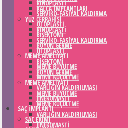
RINOPLASTI
KALÇA IMPLANTLARI
SERVIKO-FASIYAL KALDIRMA
YÜZ CERRAHISI
OTOPLASTI
RINOPLASTI
BIŞEKTOMI
SERVIKO-FASIYAL KALDIRMA
BOYUN GERME
OTOPLASTI
MEME AMELIYATI
BIŞEKTOMI
MEME BÜYÜTME
BOYUN GERME
MEME KÜÇÜLTME
MEME AMELIYATI
VARLIĞIN KALDIRILMASI
MEME BÜYÜTME
JINEKOMASTI
MEME KÜÇÜLTME
SAÇ IMPLANTI
VARLIĞIN KALDIRILMASI
SAÇ EKIMI
JINEKOMASTI