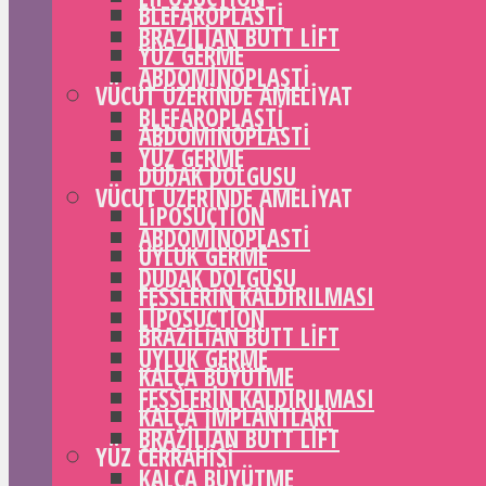
BLEFAROPLASTI
BRAZILIAN BUTT LIFT
YÜZ GERME
ABDOMINOPLASTI
VÜCUT ÜZERINDE AMELIYAT
BLEFAROPLASTI
ABDOMINOPLASTI
YÜZ GERME
DUDAK DOLGUSU
VÜCUT ÜZERINDE AMELIYAT
LIPOSUCTION
ABDOMINOPLASTI
UYLUK GERME
DUDAK DOLGUSU
FESSLERIN KALDIRILMASI
LIPOSUCTION
BRAZILIAN BUTT LIFT
UYLUK GERME
KALÇA BÜYÜTME
FESSLERIN KALDIRILMASI
KALÇA IMPLANTLARI
BRAZILIAN BUTT LIFT
YÜZ CERRAHISI
KALÇA BÜYÜTME