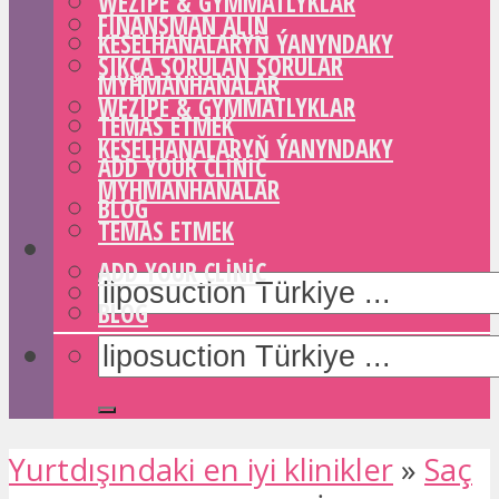
WEZIPE & GYMMATLYKLAR
FINANSMAN ALIN
KESELHANALARYŇ ÝANYNDAKY
SIKÇA SORULAN SORULAR
MYHMANHANALAR
WEZIPE & GYMMATLYKLAR
TEMAS ETMEK
KESELHANALARYŇ ÝANYNDAKY
ADD YOUR CLINIC
MYHMANHANALAR
BLOG
TEMAS ETMEK
ADD YOUR CLINIC
BLOG
Yurtdışındaki en iyi klinikler
»
Saç