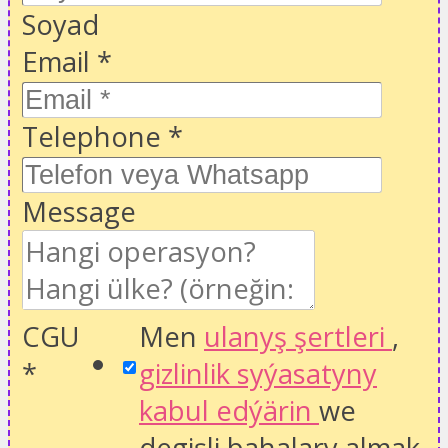
Soyad
Email
*
Telephone
*
Message
CGU
Men
ulanyş şertleri
,
*
gizlinlik syýasatyny
kabul edýärin
we
degişli bahalary almak