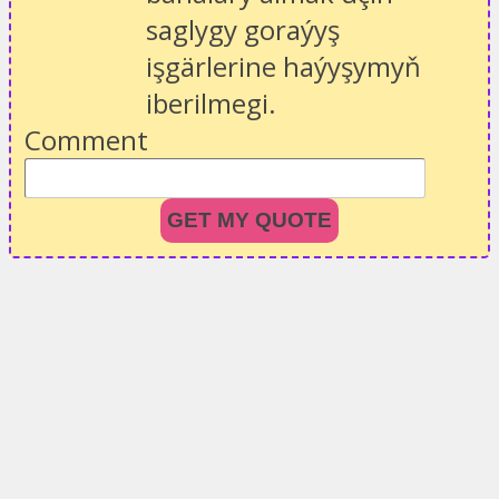
saglygy goraýyş
işgärlerine haýyşymyň
iberilmegi.
Comment
GET MY QUOTE