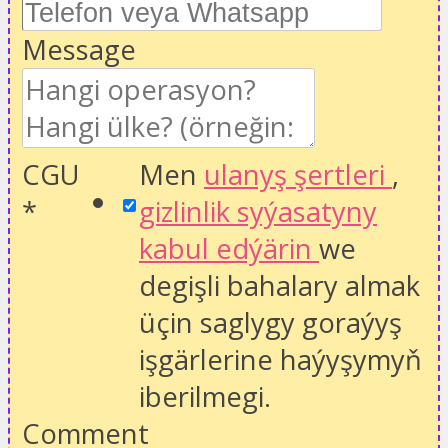
Message
CGU
Men
ulanyş şertleri
,
*
gizlinlik syýasatyny
kabul edýärin
we
degişli bahalary almak
üçin saglygy goraýyş
işgärlerine haýyşymyň
iberilmegi.
Comment