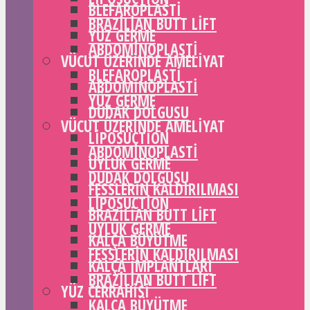
BLEFAROPLASTI
BRAZILIAN BUTT LIFT
YÜZ GERME
ABDOMINOPLASTI
VÜCUT ÜZERINDE AMELIYAT
BLEFAROPLASTI
ABDOMINOPLASTI
YÜZ GERME
DUDAK DOLGUSU
VÜCUT ÜZERINDE AMELIYAT
LIPOSUCTION
ABDOMINOPLASTI
UYLUK GERME
DUDAK DOLGUSU
FESSLERIN KALDIRILMASI
LIPOSUCTION
BRAZILIAN BUTT LIFT
UYLUK GERME
KALÇA BÜYÜTME
FESSLERIN KALDIRILMASI
KALÇA IMPLANTLARI
BRAZILIAN BUTT LIFT
YÜZ CERRAHISI
KALÇA BÜYÜTME