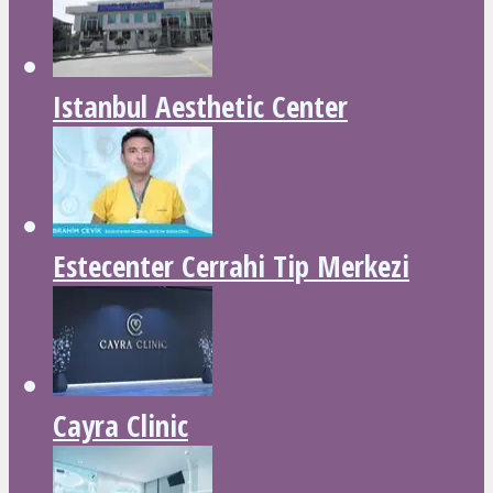
Istanbul Aesthetic Center
Estecenter Cerrahi Tip Merkezi
Cayra Clinic