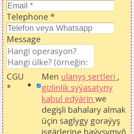
Telephone
*
Message
CGU
Men
ulanyş şertleri
,
*
gizlinlik syýasatyny
kabul edýärin
we
degişli bahalary almak
üçin saglygy goraýyş
işgärlerine haýyşymyň