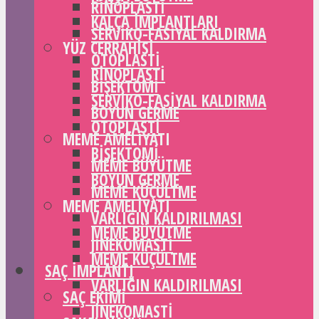
RINOPLASTI
KALÇA IMPLANTLARI
SERVIKO-FASIYAL KALDIRMA
YÜZ CERRAHISI
OTOPLASTI
RINOPLASTI
BIŞEKTOMI
SERVIKO-FASIYAL KALDIRMA
BOYUN GERME
OTOPLASTI
MEME AMELIYATI
BIŞEKTOMI
MEME BÜYÜTME
BOYUN GERME
MEME KÜÇÜLTME
MEME AMELIYATI
VARLIĞIN KALDIRILMASI
MEME BÜYÜTME
JINEKOMASTI
MEME KÜÇÜLTME
SAÇ IMPLANTI
VARLIĞIN KALDIRILMASI
SAÇ EKIMI
JINEKOMASTI