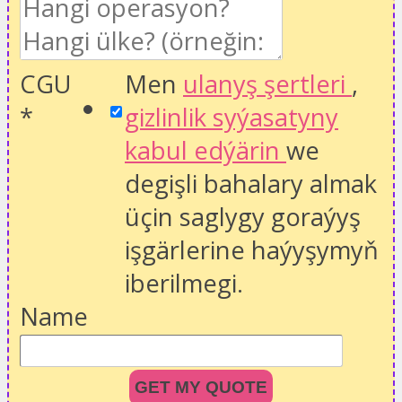
CGU
Men
ulanyş şertleri
,
*
gizlinlik syýasatyny
kabul edýärin
we
degişli bahalary almak
üçin saglygy goraýyş
işgärlerine haýyşymyň
iberilmegi.
Name
GET MY QUOTE