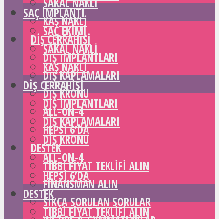
SAKAL NAKLI
SAÇ IMPLANTI
KAŞ NAKLI
SAÇ EKIMI
DIŞ CERRAHISI
SAKAL NAKLI
DIŞ IMPLANTLARI
KAŞ NAKLI
DIŞ KAPLAMALARI
DIŞ CERRAHISI
DIŞ KRONU
DIŞ IMPLANTLARI
ALL-ON-4
DIŞ KAPLAMALARI
HEPSI 6’DA
DIŞ KRONU
DESTEK
ALL-ON-4
TIBBI FIYAT TEKLIFI ALIN
HEPSI 6’DA
FINANSMAN ALIN
DESTEK
SIKÇA SORULAN SORULAR
TIBBI FIYAT TEKLIFI ALIN