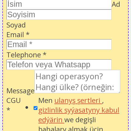
Ad
Soyad
Email
*
Telephone
*
Message
CGU
Men
ulanyş şertleri
,
*
gizlinlik syýasatyny kabul
edýärin
we degişli
bahalary almak üçin