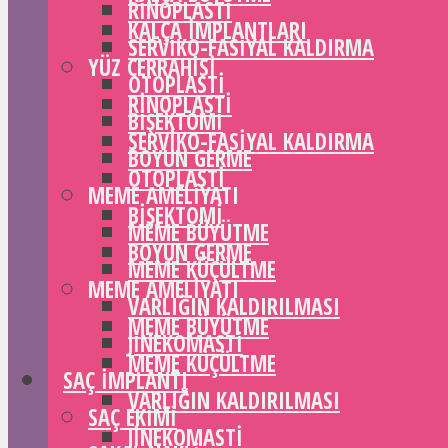
RINOPLASTI
KALÇA IMPLANTLARI
SERVIKO-FASIYAL KALDIRMA
YÜZ CERRAHISI
OTOPLASTI
RINOPLASTI
BIŞEKTOMI
SERVIKO-FASIYAL KALDIRMA
BOYUN GERME
OTOPLASTI
MEME AMELIYATI
BIŞEKTOMI
MEME BÜYÜTME
BOYUN GERME
MEME KÜÇÜLTME
MEME AMELIYATI
VARLIĞIN KALDIRILMASI
MEME BÜYÜTME
JINEKOMASTI
MEME KÜÇÜLTME
SAÇ IMPLANTI
VARLIĞIN KALDIRILMASI
SAÇ EKIMI
JINEKOMASTI