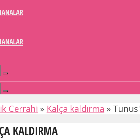
HANALAR
HANALAR
ik Cerrahi
»
Kalça kaldırma
»
Tunus'
LÇA KALDIRMA