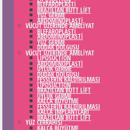
BLEFAROPLASTI
BRAZILIAN BUTT LIFT
YÜZ GERME
ABDOMINOPLASTI
VÜCUT ÜZERINDE AMELIYAT
BLEFAROPLASTI
ABDOMINOPLASTI
YÜZ GERME
DUDAK DOLGUSU
VÜCUT ÜZERINDE AMELIYAT
LIPOSUCTION
ABDOMINOPLASTI
UYLUK GERME
DUDAK DOLGUSU
FESSLERIN KALDIRILMASI
LIPOSUCTION
BRAZILIAN BUTT LIFT
UYLUK GERME
KALÇA BÜYÜTME
FESSLERIN KALDIRILMASI
KALÇA IMPLANTLARI
BRAZILIAN BUTT LIFT
YÜZ CERRAHISI
KALÇA BÜYÜTME