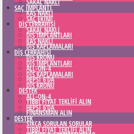
SAKAL NAKLI
SAÇ IMPLANTI
KAŞ NAKLI
SAÇ EKIMI
DIŞ CERRAHISI
SAKAL NAKLI
DIŞ IMPLANTLARI
KAŞ NAKLI
DIŞ KAPLAMALARI
DIŞ CERRAHISI
DIŞ KRONU
DIŞ IMPLANTLARI
ALL-ON-4
DIŞ KAPLAMALARI
HEPSI 6’DA
DIŞ KRONU
DESTEK
ALL-ON-4
TIBBI FIYAT TEKLIFI ALIN
HEPSI 6’DA
FINANSMAN ALIN
DESTEK
SIKÇA SORULAN SORULAR
TIBBI FIYAT TEKLIFI ALIN