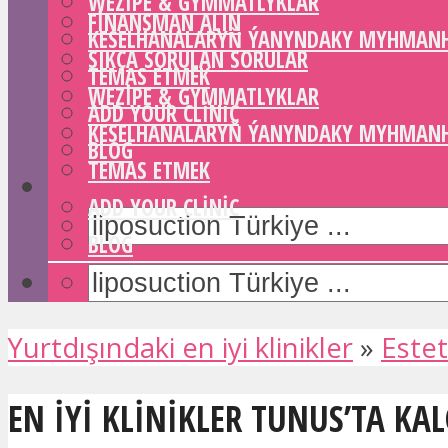
WEZIPE & GYMMATLYKLAR
FINANSMAN ALIN
KESELHANALARYŇ ÝANYNDAKY MYHMAN
SIKÇA SORULAN SORULAR
TEMAS ETMEK
WEZIPE & GYMMATLYKLAR
ADD YOUR CLINIC
KESELHANALARYŇ ÝANYNDAKY MYHMAN
BLOG
TEMAS ETMEK
ADD YOUR CLINIC
BLOG
Yurtdışındaki en iyi klinikler
»
Estet
EN IYI KLINIKLER TUNUS’TA KA