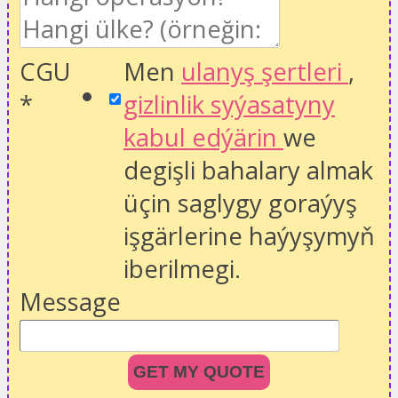
CGU
Men
ulanyş şertleri
,
*
gizlinlik syýasatyny
kabul edýärin
we
degişli bahalary almak
üçin saglygy goraýyş
işgärlerine haýyşymyň
iberilmegi.
Message
GET MY QUOTE