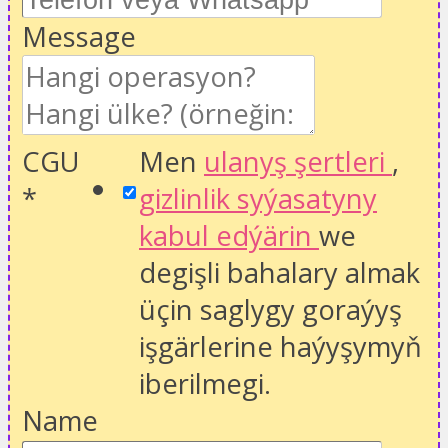
Message
CGU
Men
ulanyş şertleri
,
*
gizlinlik syýasatyny
kabul edýärin
we
degişli bahalary almak
üçin saglygy goraýyş
işgärlerine haýyşymyň
iberilmegi.
Name