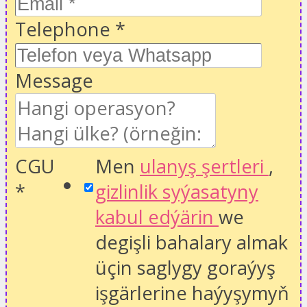
Telephone
*
Message
CGU
Men
ulanyş şertleri
,
*
gizlinlik syýasatyny
kabul edýärin
we
degişli bahalary almak
üçin saglygy goraýyş
işgärlerine haýyşymyň