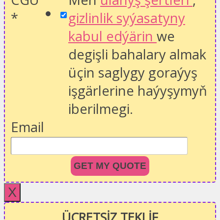
*
gizlinlik syýasatyny
kabul edýärin
we
degişli bahalary almak
üçin saglygy goraýyş
işgärlerine haýyşymyň
iberilmegi.
Email
GET MY QUOTE
X
ÜCRETSİZ TEKLİF