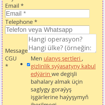
Email
*
Telephone
*
Message
CGU
Men
ulanyş şertleri
,
*
gizlinlik syýasatyny kabul
edýärin
we degişli
bahalary almak üçin
saglygy goraýyş
işgärlerine haýyşymyň
iberilmegi.