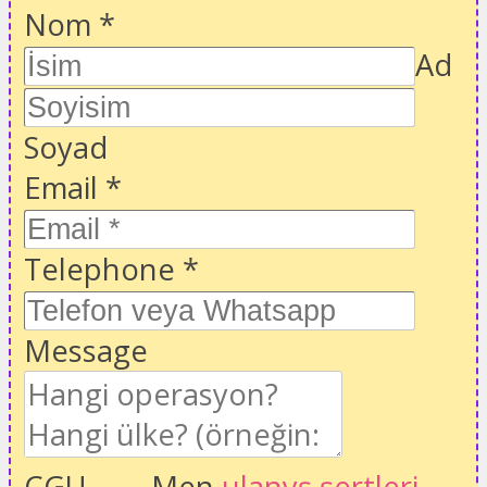
Nom
*
Ad
Soyad
Email
*
Telephone
*
Message
CGU
Men
ulanyş şertleri
,