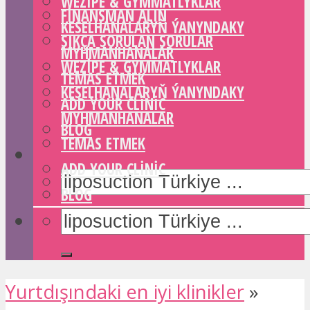
WEZIPE & GYMMATLYKLAR
FINANSMAN ALIN
KESELHANALARYŇ ÝANYNDAKY
SIKÇA SORULAN SORULAR
MYHMANHANALAR
WEZIPE & GYMMATLYKLAR
TEMAS ETMEK
KESELHANALARYŇ ÝANYNDAKY
ADD YOUR CLINIC
MYHMANHANALAR
BLOG
TEMAS ETMEK
ADD YOUR CLINIC
BLOG
Yurtdışındaki en iyi klinikler
»