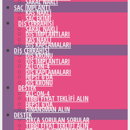
SAKAL NAKLI
SAÇ IMPLANTI
KAŞ NAKLI
SAÇ EKIMI
DIŞ CERRAHISI
SAKAL NAKLI
DIŞ IMPLANTLARI
KAŞ NAKLI
DIŞ KAPLAMALARI
DIŞ CERRAHISI
DIŞ KRONU
DIŞ IMPLANTLARI
ALL-ON-4
DIŞ KAPLAMALARI
HEPSI 6’DA
DIŞ KRONU
DESTEK
ALL-ON-4
TIBBI FIYAT TEKLIFI ALIN
HEPSI 6’DA
FINANSMAN ALIN
DESTEK
SIKÇA SORULAN SORULAR
TIBBI FIYAT TEKLIFI ALIN