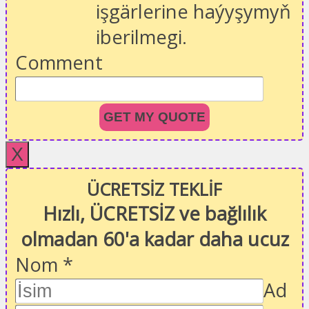
işgärlerine haýyşymyň
iberilmegi.
Comment
GET MY QUOTE
X
ÜCRETSİZ TEKLİF
Hızlı, ÜCRETSİZ ve bağlılık
olmadan 60'a kadar daha ucuz
Nom
*
Ad