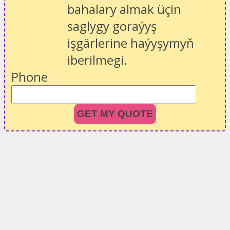
bahalary almak üçin
saglygy goraýyş
işgärlerine haýyşymyň
iberilmegi.
Phone
GET MY QUOTE