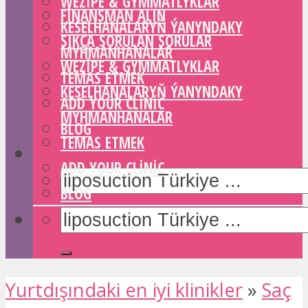
WEZIPE & GYMMATLYKLAR
FINANSMAN ALIN
KESELHANALARYŇ ÝANYNDAKY
SIKÇA SORULAN SORULAR
MYHMANHANALAR
WEZIPE & GYMMATLYKLAR
TEMAS ETMEK
KESELHANALARYŇ ÝANYNDAKY
ADD YOUR CLINIC
MYHMANHANALAR
BLOG
TEMAS ETMEK
ADD YOUR CLINIC
BLOG
Yurtdışındaki en iyi klinikler
»
Saç