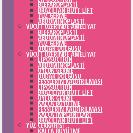
BLEFAROPLASTI
BRAZILIAN BUTT LIFT
YÜZ GERME
ABDOMINOPLASTI
VÜCUT ÜZERINDE AMELIYAT
BLEFAROPLASTI
ABDOMINOPLASTI
YÜZ GERME
DUDAK DOLGUSU
VÜCUT ÜZERINDE AMELIYAT
LIPOSUCTION
ABDOMINOPLASTI
UYLUK GERME
DUDAK DOLGUSU
FESSLERIN KALDIRILMASI
LIPOSUCTION
BRAZILIAN BUTT LIFT
UYLUK GERME
KALÇA BÜYÜTME
FESSLERIN KALDIRILMASI
KALÇA IMPLANTLARI
BRAZILIAN BUTT LIFT
YÜZ CERRAHISI
KALÇA BÜYÜTME