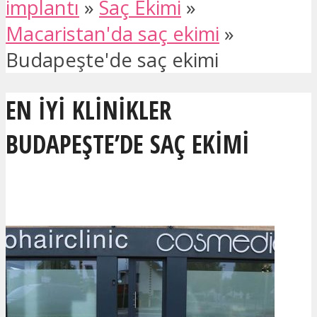
implantı
»
Saç Ekimi
»
Macaristan'da saç ekimi
»
Budapeşte'de saç ekimi
EN IYI KLINIKLER
BUDAPEŞTE’DE SAÇ EKIMI