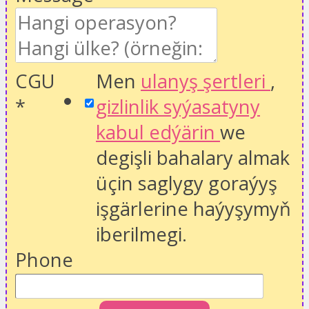
CGU
Men
ulanyş şertleri
,
*
gizlinlik syýasatyny
kabul edýärin
we
degişli bahalary almak
üçin saglygy goraýyş
işgärlerine haýyşymyň
iberilmegi.
Phone