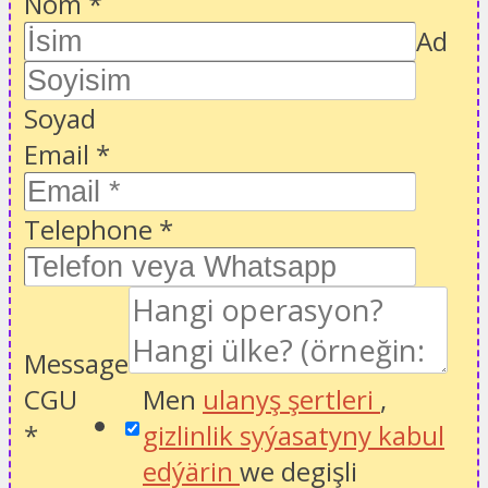
Nom
*
Ad
Soyad
Email
*
Telephone
*
Message
CGU
Men
ulanyş şertleri
,
*
gizlinlik syýasatyny kabul
edýärin
we degişli