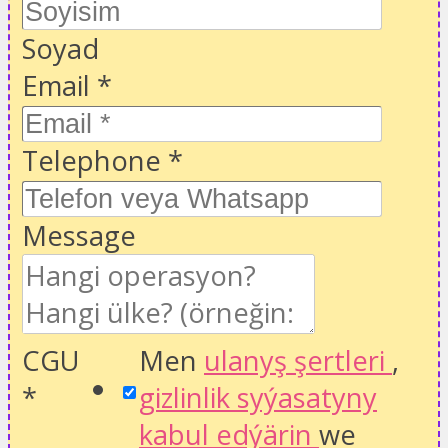
Soyad
Email
*
Telephone
*
Message
CGU
Men
ulanyş şertleri
,
*
gizlinlik syýasatyny
kabul edýärin
we