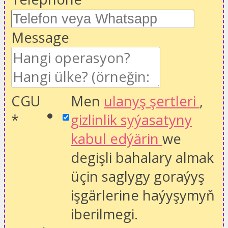
Message
CGU
Men
ulanyş şertleri
,
*
gizlinlik syýasatyny
kabul edýärin
we
degişli bahalary almak
üçin saglygy goraýyş
işgärlerine haýyşymyň
iberilmegi.