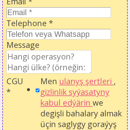
Email
*
Telephone
*
Message
CGU
Men
ulanyş şertleri
,
*
gizlinlik syýasatyny
kabul edýärin
we
degişli bahalary almak
üçin saglygy goraýyş