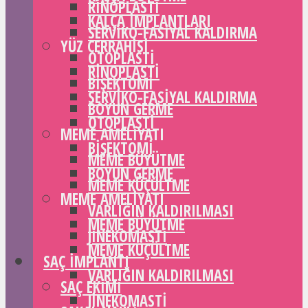
RINOPLASTI
KALÇA IMPLANTLARI
SERVIKO-FASIYAL KALDIRMA
YÜZ CERRAHISI
OTOPLASTI
RINOPLASTI
BIŞEKTOMI
SERVIKO-FASIYAL KALDIRMA
BOYUN GERME
OTOPLASTI
MEME AMELIYATI
BIŞEKTOMI
MEME BÜYÜTME
BOYUN GERME
MEME KÜÇÜLTME
MEME AMELIYATI
VARLIĞIN KALDIRILMASI
MEME BÜYÜTME
JINEKOMASTI
MEME KÜÇÜLTME
SAÇ IMPLANTI
VARLIĞIN KALDIRILMASI
SAÇ EKIMI
JINEKOMASTI