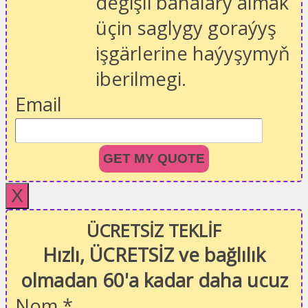
degişli bahalary almak
üçin saglygy goraýyş
işgärlerine haýyşymyň
iberilmegi.
Email
GET MY QUOTE
X
ÜCRETSİZ TEKLİF
Hızlı, ÜCRETSİZ ve bağlılık
olmadan 60'a kadar daha ucuz
Nom
*