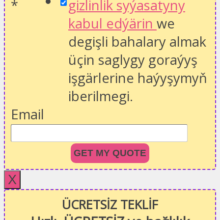
*
gizlinlik syýasatyny
kabul edýärin
we
degişli bahalary almak
üçin saglygy goraýyş
işgärlerine haýyşymyň
iberilmegi.
Email
GET MY QUOTE
X
ÜCRETSİZ TEKLİF