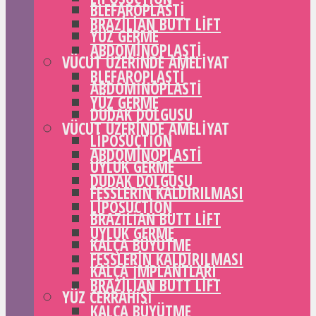
BLEFAROPLASTI
BRAZILIAN BUTT LIFT
YÜZ GERME
ABDOMINOPLASTI
VÜCUT ÜZERINDE AMELIYAT
BLEFAROPLASTI
ABDOMINOPLASTI
YÜZ GERME
DUDAK DOLGUSU
VÜCUT ÜZERINDE AMELIYAT
LIPOSUCTION
ABDOMINOPLASTI
UYLUK GERME
DUDAK DOLGUSU
FESSLERIN KALDIRILMASI
LIPOSUCTION
BRAZILIAN BUTT LIFT
UYLUK GERME
KALÇA BÜYÜTME
FESSLERIN KALDIRILMASI
KALÇA IMPLANTLARI
BRAZILIAN BUTT LIFT
YÜZ CERRAHISI
KALÇA BÜYÜTME