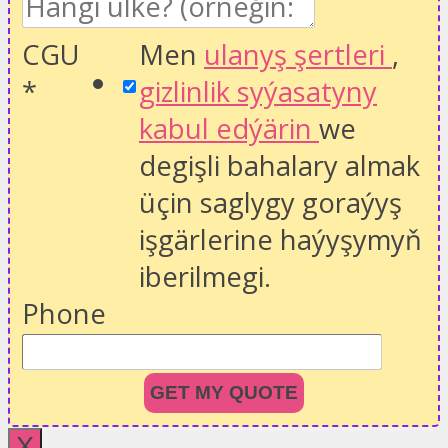
CGU
Men
ulanyş şertleri
,
*
gizlinlik syýasatyny
kabul edýärin
we
degişli bahalary almak
üçin saglygy goraýyş
işgärlerine haýyşymyň
iberilmegi.
Phone
GET MY QUOTE
X