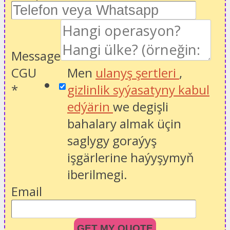
Message
CGU
Men
ulanyş şertleri
,
*
gizlinlik syýasatyny kabul
edýärin
we degişli
bahalary almak üçin
saglygy goraýyş
işgärlerine haýyşymyň
iberilmegi.
Email
GET MY QUOTE