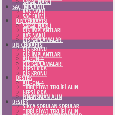
SAKAL NAKLI
SAÇ IMPLANTI
KAŞ NAKLI
SAÇ EKIMI
DIŞ CERRAHISI
SAKAL NAKLI
DIŞ IMPLANTLARI
KAŞ NAKLI
DIŞ KAPLAMALARI
DIŞ CERRAHISI
DIŞ KRONU
DIŞ IMPLANTLARI
ALL-ON-4
DIŞ KAPLAMALARI
HEPSI 6’DA
DIŞ KRONU
DESTEK
ALL-ON-4
TIBBI FIYAT TEKLIFI ALIN
HEPSI 6’DA
FINANSMAN ALIN
DESTEK
SIKÇA SORULAN SORULAR
TIBBI FIYAT TEKLIFI ALIN