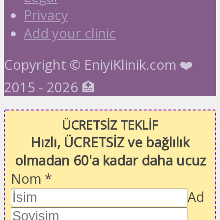
Privacy
Add your clinic
Copyright © EniyiKlinik.com ❤️
2015 - 2026 🏥
ÜCRETSİZ TEKLİF
Hızlı, ÜCRETSİZ ve bağlılık
olmadan 60'a kadar daha ucuz
Nom
*
Ad