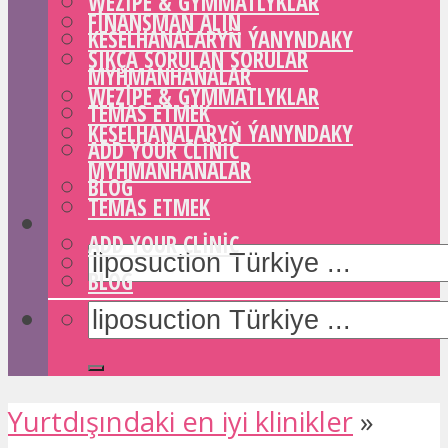
WEZIPE & GYMMATLYKLAR
FINANSMAN ALIN
KESELHANALARYŇ ÝANYNDAKY
SIKÇA SORULAN SORULAR
MYHMANHANALAR
WEZIPE & GYMMATLYKLAR
TEMAS ETMEK
KESELHANALARYŇ ÝANYNDAKY
ADD YOUR CLINIC
MYHMANHANALAR
BLOG
TEMAS ETMEK
ADD YOUR CLINIC
BLOG
Yurtdışındaki en iyi klinikler
»