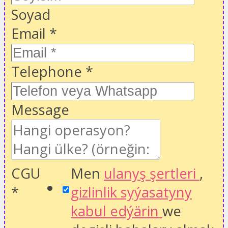
Soyad
Email
*
Telephone
*
Message
CGU
Men
ulanyş şertleri
,
*
gizlinlik syýasatyny
kabul edýärin
we