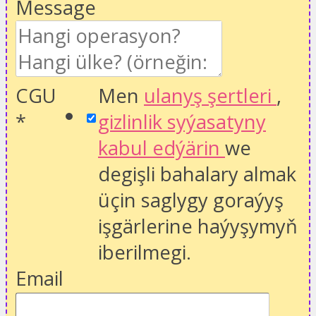
Message
CGU
Men
ulanyş şertleri
,
*
gizlinlik syýasatyny
kabul edýärin
we
degişli bahalary almak
üçin saglygy goraýyş
işgärlerine haýyşymyň
iberilmegi.
Email