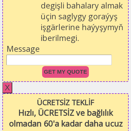
degişli bahalary almak
üçin saglygy goraýyş
işgärlerine haýyşymyň
iberilmegi.
Message
GET MY QUOTE
X
ÜCRETSİZ TEKLİF
Hızlı, ÜCRETSİZ ve bağlılık
olmadan 60'a kadar daha ucuz