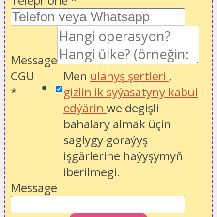
Telephone
*
Message
CGU
Men
ulanyş şertleri
,
*
gizlinlik syýasatyny kabul
edýärin
we degişli
bahalary almak üçin
saglygy goraýyş
işgärlerine haýyşymyň
iberilmegi.
Message