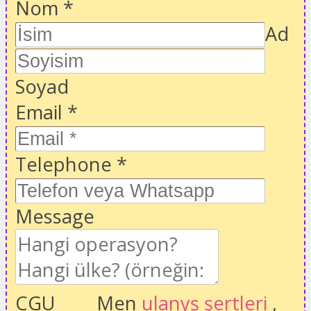
Nom
*
Ad
Soyad
Email
*
Telephone
*
Message
CGU
Men
ulanyş şertleri
,