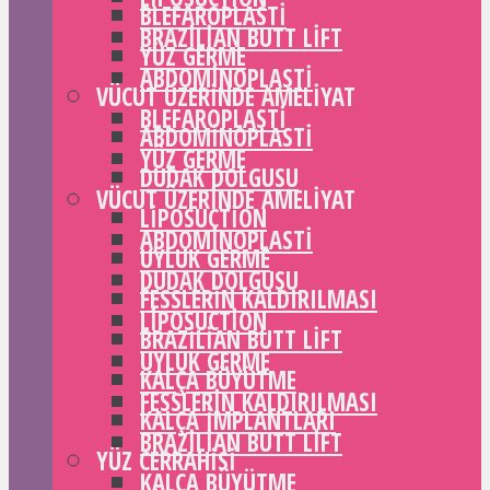
BLEFAROPLASTI
BRAZILIAN BUTT LIFT
YÜZ GERME
ABDOMINOPLASTI
VÜCUT ÜZERINDE AMELIYAT
BLEFAROPLASTI
ABDOMINOPLASTI
YÜZ GERME
DUDAK DOLGUSU
VÜCUT ÜZERINDE AMELIYAT
LIPOSUCTION
ABDOMINOPLASTI
UYLUK GERME
DUDAK DOLGUSU
FESSLERIN KALDIRILMASI
LIPOSUCTION
BRAZILIAN BUTT LIFT
UYLUK GERME
KALÇA BÜYÜTME
FESSLERIN KALDIRILMASI
KALÇA IMPLANTLARI
BRAZILIAN BUTT LIFT
YÜZ CERRAHISI
KALÇA BÜYÜTME