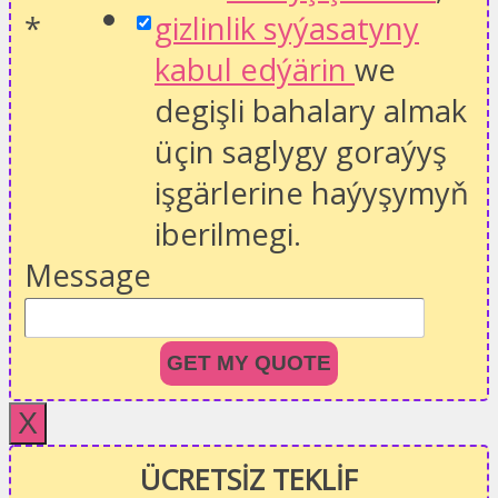
*
gizlinlik syýasatyny
kabul edýärin
we
degişli bahalary almak
üçin saglygy goraýyş
işgärlerine haýyşymyň
iberilmegi.
Message
GET MY QUOTE
X
ÜCRETSİZ TEKLİF