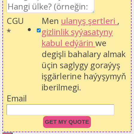
CGU
Men
ulanyş şertleri
,
*
gizlinlik syýasatyny
kabul edýärin
we
degişli bahalary almak
üçin saglygy goraýyş
işgärlerine haýyşymyň
iberilmegi.
Email
GET MY QUOTE