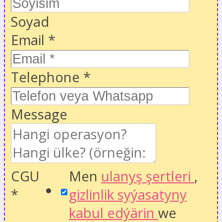
Soyad
Email
*
Telephone
*
Message
CGU
Men
ulanyş şertleri
,
*
gizlinlik syýasatyny
kabul edýärin
we