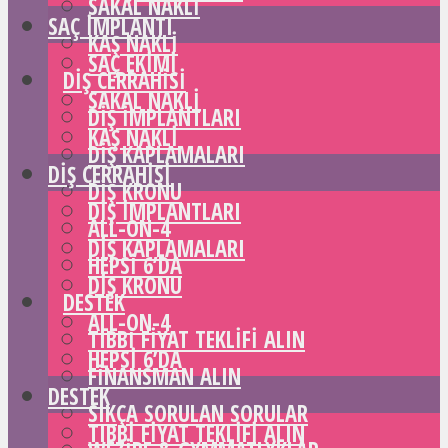
SAKAL NAKLI
SAÇ IMPLANTI
KAŞ NAKLI
SAÇ EKIMI
DIŞ CERRAHISI
SAKAL NAKLI
DIŞ IMPLANTLARI
KAŞ NAKLI
DIŞ KAPLAMALARI
DIŞ CERRAHISI
DIŞ KRONU
DIŞ IMPLANTLARI
ALL-ON-4
DIŞ KAPLAMALARI
HEPSI 6’DA
DIŞ KRONU
DESTEK
ALL-ON-4
TIBBI FIYAT TEKLIFI ALIN
HEPSI 6’DA
FINANSMAN ALIN
DESTEK
SIKÇA SORULAN SORULAR
TIBBI FIYAT TEKLIFI ALIN