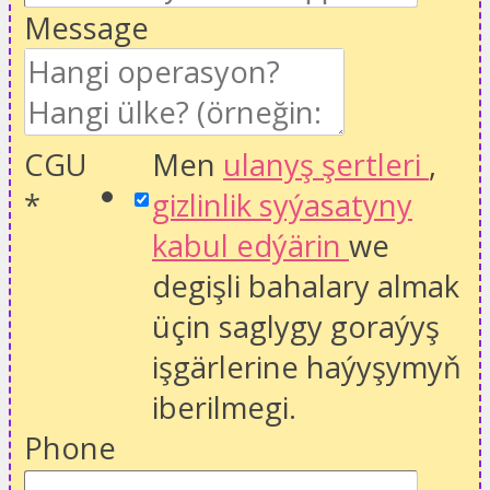
Message
CGU
Men
ulanyş şertleri
,
*
gizlinlik syýasatyny
kabul edýärin
we
degişli bahalary almak
üçin saglygy goraýyş
işgärlerine haýyşymyň
iberilmegi.
Phone