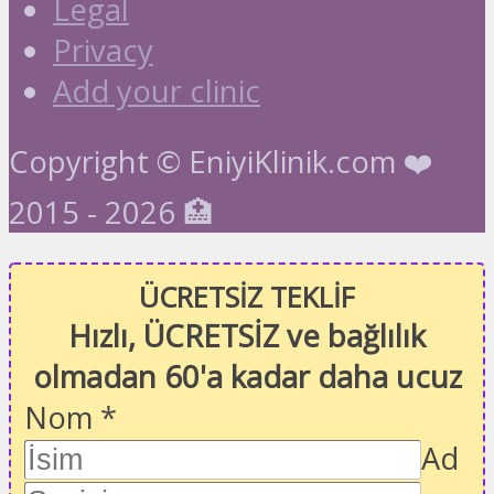
Legal
Privacy
Add your clinic
Copyright © EniyiKlinik.com ❤️
2015 - 2026 🏥
ÜCRETSİZ TEKLİF
Hızlı, ÜCRETSİZ ve bağlılık
olmadan 60'a kadar daha ucuz
Nom
*
Ad