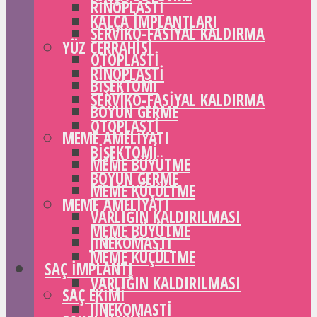
RINOPLASTI
KALÇA IMPLANTLARI
SERVIKO-FASIYAL KALDIRMA
YÜZ CERRAHISI
OTOPLASTI
RINOPLASTI
BIŞEKTOMI
SERVIKO-FASIYAL KALDIRMA
BOYUN GERME
OTOPLASTI
MEME AMELIYATI
BIŞEKTOMI
MEME BÜYÜTME
BOYUN GERME
MEME KÜÇÜLTME
MEME AMELIYATI
VARLIĞIN KALDIRILMASI
MEME BÜYÜTME
JINEKOMASTI
MEME KÜÇÜLTME
SAÇ IMPLANTI
VARLIĞIN KALDIRILMASI
SAÇ EKIMI
JINEKOMASTI