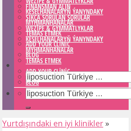
WEZIPE & GYMMATLYKLAR
FINANSMAN ALIN
KESELHANALARYŇ ÝANYNDAKY
SIKÇA SORULAN SORULAR
MYHMANHANALAR
WEZIPE & GYMMATLYKLAR
TEMAS ETMEK
KESELHANALARYŇ ÝANYNDAKY
ADD YOUR CLINIC
MYHMANHANALAR
BLOG
TEMAS ETMEK
ADD YOUR CLINIC
BLOG
Yurtdışındaki en iyi klinikler
»