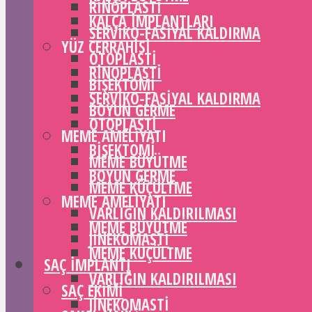
RINOPLASTI
KALÇA IMPLANTLARI
SERVIKO-FASIYAL KALDIRMA
YÜZ CERRAHISI
OTOPLASTI
RINOPLASTI
BIŞEKTOMI
SERVIKO-FASIYAL KALDIRMA
BOYUN GERME
OTOPLASTI
MEME AMELIYATI
BIŞEKTOMI
MEME BÜYÜTME
BOYUN GERME
MEME KÜÇÜLTME
MEME AMELIYATI
VARLIĞIN KALDIRILMASI
MEME BÜYÜTME
JINEKOMASTI
MEME KÜÇÜLTME
SAÇ IMPLANTI
VARLIĞIN KALDIRILMASI
SAÇ EKIMI
JINEKOMASTI