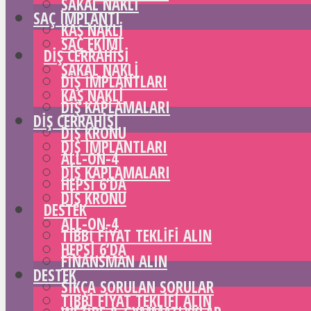
SAKAL NAKLI
SAÇ IMPLANTI
KAŞ NAKLI
SAÇ EKIMI
DIŞ CERRAHISI
SAKAL NAKLI
DIŞ IMPLANTLARI
KAŞ NAKLI
DIŞ KAPLAMALARI
DIŞ CERRAHISI
DIŞ KRONU
DIŞ IMPLANTLARI
ALL-ON-4
DIŞ KAPLAMALARI
HEPSI 6’DA
DIŞ KRONU
DESTEK
ALL-ON-4
TIBBI FIYAT TEKLIFI ALIN
HEPSI 6’DA
FINANSMAN ALIN
DESTEK
SIKÇA SORULAN SORULAR
TIBBI FIYAT TEKLIFI ALIN