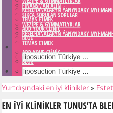
WEZIPE & GYMMATLYKLAR
FINANSMAN ALIN
KESELHANALARYŇ ÝANYNDAKY MYHMAN
SIKÇA SORULAN SORULAR
TEMAS ETMEK
WEZIPE & GYMMATLYKLAR
ADD YOUR CLINIC
KESELHANALARYŇ ÝANYNDAKY MYHMAN
BLOG
TEMAS ETMEK
ADD YOUR CLINIC
BLOG
Yurtdışındaki en iyi klinikler
»
Estet
EN IYI KLINIKLER TUNUS’TA BL