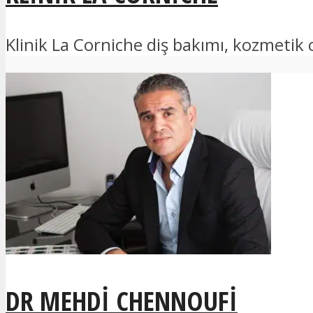
Klinik La Corniche diş bakımı, kozmetik
DR MEHDI CHENNOUFI