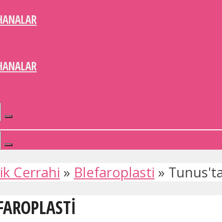
HANALAR
HANALAR
ik Cerrahi
»
Blefaroplasti
»
Tunus'ta
EFAROPLASTI