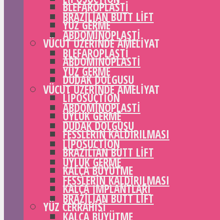
BLEFAROPLASTI
BRAZILIAN BUTT LIFT
YÜZ GERME
ABDOMINOPLASTI
VÜCUT ÜZERINDE AMELIYAT
BLEFAROPLASTI
ABDOMINOPLASTI
YÜZ GERME
DUDAK DOLGUSU
VÜCUT ÜZERINDE AMELIYAT
LIPOSUCTION
ABDOMINOPLASTI
UYLUK GERME
DUDAK DOLGUSU
FESSLERIN KALDIRILMASI
LIPOSUCTION
BRAZILIAN BUTT LIFT
UYLUK GERME
KALÇA BÜYÜTME
FESSLERIN KALDIRILMASI
KALÇA IMPLANTLARI
BRAZILIAN BUTT LIFT
YÜZ CERRAHISI
KALÇA BÜYÜTME