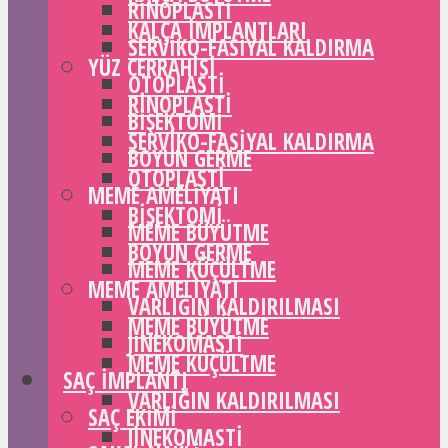
RINOPLASTI
KALÇA IMPLANTLARI
SERVIKO-FASIYAL KALDIRMA
YÜZ CERRAHISI
OTOPLASTI
RINOPLASTI
BIŞEKTOMI
SERVIKO-FASIYAL KALDIRMA
BOYUN GERME
OTOPLASTI
MEME AMELIYATI
BIŞEKTOMI
MEME BÜYÜTME
BOYUN GERME
MEME KÜÇÜLTME
MEME AMELIYATI
VARLIĞIN KALDIRILMASI
MEME BÜYÜTME
JINEKOMASTI
MEME KÜÇÜLTME
SAÇ IMPLANTI
VARLIĞIN KALDIRILMASI
SAÇ EKIMI
JINEKOMASTI