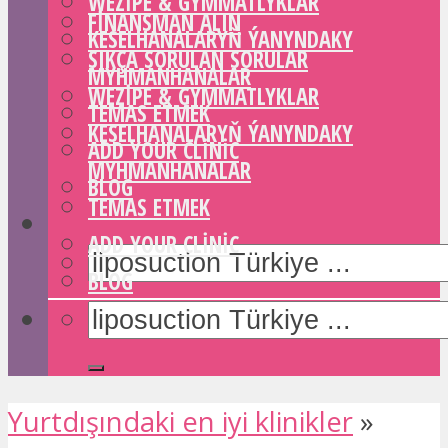
WEZIPE & GYMMATLYKLAR
FINANSMAN ALIN
KESELHANALARYŇ ÝANYNDAKY
SIKÇA SORULAN SORULAR
MYHMANHANALAR
WEZIPE & GYMMATLYKLAR
TEMAS ETMEK
KESELHANALARYŇ ÝANYNDAKY
ADD YOUR CLINIC
MYHMANHANALAR
BLOG
TEMAS ETMEK
ADD YOUR CLINIC
BLOG
Yurtdışındaki en iyi klinikler
»