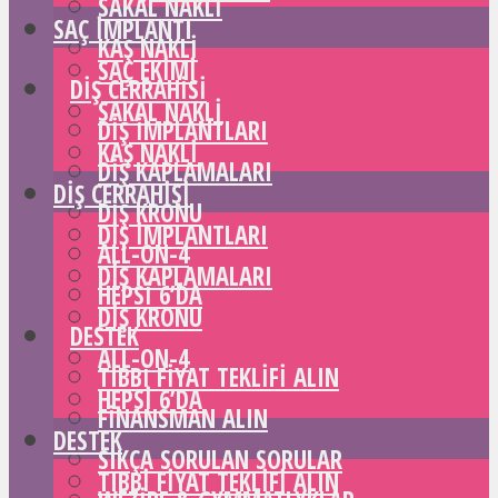
SAKAL NAKLI
SAÇ IMPLANTI
KAŞ NAKLI
SAÇ EKIMI
DIŞ CERRAHISI
SAKAL NAKLI
DIŞ IMPLANTLARI
KAŞ NAKLI
DIŞ KAPLAMALARI
DIŞ CERRAHISI
DIŞ KRONU
DIŞ IMPLANTLARI
ALL-ON-4
DIŞ KAPLAMALARI
HEPSI 6’DA
DIŞ KRONU
DESTEK
ALL-ON-4
TIBBI FIYAT TEKLIFI ALIN
HEPSI 6’DA
FINANSMAN ALIN
DESTEK
SIKÇA SORULAN SORULAR
TIBBI FIYAT TEKLIFI ALIN