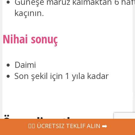
Güneşe maruz kalmaktan 6 haf
kaçının.
Nihai sonuç
Daimi
Son şekil için 1 yıla kadar
İLETİŞİME GEÇMEK İSTİYORUM!
Önemli notlar
‍👩‍⚕ ÜCRETSİZ TEKLİF ALIN ➡️