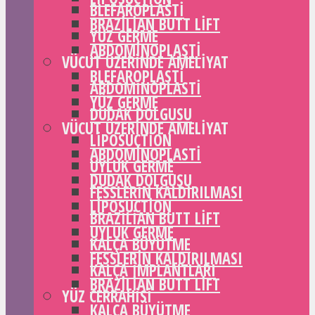
BLEFAROPLASTI
BRAZILIAN BUTT LIFT
YÜZ GERME
ABDOMINOPLASTI
VÜCUT ÜZERINDE AMELIYAT
BLEFAROPLASTI
ABDOMINOPLASTI
YÜZ GERME
DUDAK DOLGUSU
VÜCUT ÜZERINDE AMELIYAT
LIPOSUCTION
ABDOMINOPLASTI
UYLUK GERME
DUDAK DOLGUSU
FESSLERIN KALDIRILMASI
LIPOSUCTION
BRAZILIAN BUTT LIFT
UYLUK GERME
KALÇA BÜYÜTME
FESSLERIN KALDIRILMASI
KALÇA IMPLANTLARI
BRAZILIAN BUTT LIFT
YÜZ CERRAHISI
KALÇA BÜYÜTME