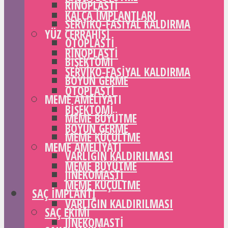
RINOPLASTI
KALÇA IMPLANTLARI
SERVIKO-FASIYAL KALDIRMA
YÜZ CERRAHISI
OTOPLASTI
RINOPLASTI
BIŞEKTOMI
SERVIKO-FASIYAL KALDIRMA
BOYUN GERME
OTOPLASTI
MEME AMELIYATI
BIŞEKTOMI
MEME BÜYÜTME
BOYUN GERME
MEME KÜÇÜLTME
MEME AMELIYATI
VARLIĞIN KALDIRILMASI
MEME BÜYÜTME
JINEKOMASTI
MEME KÜÇÜLTME
SAÇ IMPLANTI
VARLIĞIN KALDIRILMASI
SAÇ EKIMI
JINEKOMASTI