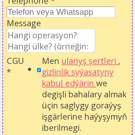
Telephone
*
Message
CGU
Men
ulanyş şertleri
,
*
gizlinlik syýasatyny
kabul edýärin
we
degişli bahalary almak
üçin saglygy goraýyş
işgärlerine haýyşymyň
iberilmegi.