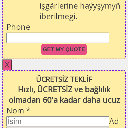
işgärlerine haýyşymyň
iberilmegi.
Phone
GET MY QUOTE
X
ÜCRETSİZ TEKLİF
Hızlı, ÜCRETSİZ ve bağlılık
olmadan 60'a kadar daha ucuz
Nom
*
Ad