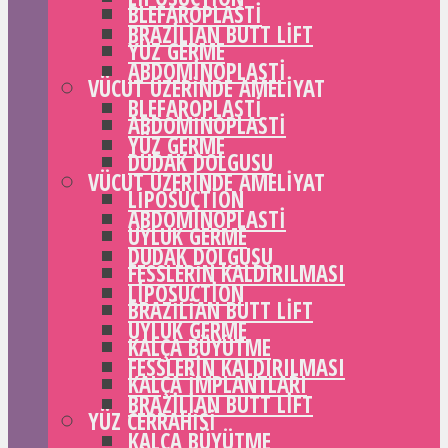
BLEFAROPLASTI
BRAZILIAN BUTT LIFT
YÜZ GERME
ABDOMINOPLASTI
VÜCUT ÜZERINDE AMELIYAT
BLEFAROPLASTI
ABDOMINOPLASTI
YÜZ GERME
DUDAK DOLGUSU
VÜCUT ÜZERINDE AMELIYAT
LIPOSUCTION
ABDOMINOPLASTI
UYLUK GERME
DUDAK DOLGUSU
FESSLERIN KALDIRILMASI
LIPOSUCTION
BRAZILIAN BUTT LIFT
UYLUK GERME
KALÇA BÜYÜTME
FESSLERIN KALDIRILMASI
KALÇA IMPLANTLARI
BRAZILIAN BUTT LIFT
YÜZ CERRAHISI
KALÇA BÜYÜTME