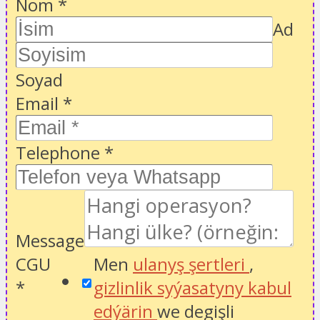
Nom
*
Ad
Soyad
Email
*
Telephone
*
Message
CGU
Men
ulanyş şertleri
,
*
gizlinlik syýasatyny kabul
edýärin
we degişli