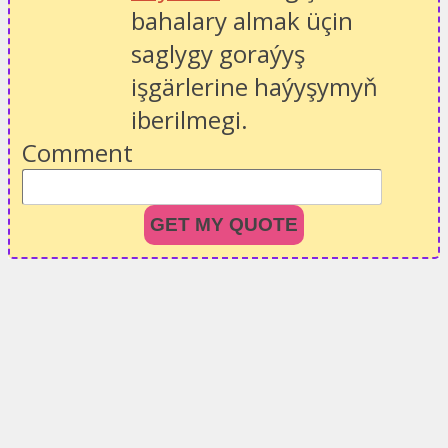
bahalary almak üçin
saglygy goraýyş
işgärlerine haýyşymyň
iberilmegi.
Comment
GET MY QUOTE