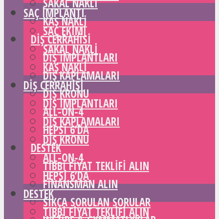
SAKAL NAKLI
SAÇ IMPLANTI
KAŞ NAKLI
SAÇ EKIMI
DIŞ CERRAHISI
SAKAL NAKLI
DIŞ IMPLANTLARI
KAŞ NAKLI
DIŞ KAPLAMALARI
DIŞ CERRAHISI
DIŞ KRONU
DIŞ IMPLANTLARI
ALL-ON-4
DIŞ KAPLAMALARI
HEPSI 6’DA
DIŞ KRONU
DESTEK
ALL-ON-4
TIBBI FIYAT TEKLIFI ALIN
HEPSI 6’DA
FINANSMAN ALIN
DESTEK
SIKÇA SORULAN SORULAR
TIBBI FIYAT TEKLIFI ALIN