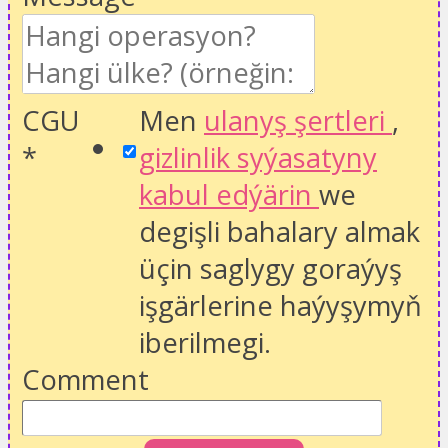
CGU
Men
ulanyş şertleri
,
*
gizlinlik syýasatyny
kabul edýärin
we
degişli bahalary almak
üçin saglygy goraýyş
işgärlerine haýyşymyň
iberilmegi.
Comment