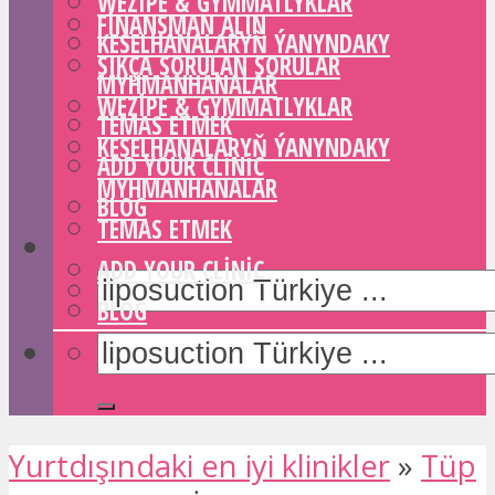
WEZIPE & GYMMATLYKLAR
FINANSMAN ALIN
KESELHANALARYŇ ÝANYNDAKY
SIKÇA SORULAN SORULAR
MYHMANHANALAR
WEZIPE & GYMMATLYKLAR
TEMAS ETMEK
KESELHANALARYŇ ÝANYNDAKY
ADD YOUR CLINIC
MYHMANHANALAR
BLOG
TEMAS ETMEK
ADD YOUR CLINIC
BLOG
Yurtdışındaki en iyi klinikler
»
Tüp