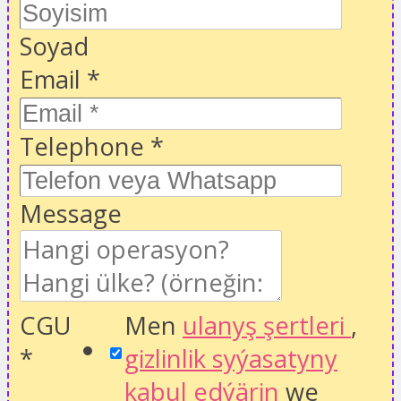
Soyad
Email
*
Telephone
*
Message
CGU
Men
ulanyş şertleri
,
*
gizlinlik syýasatyny
kabul edýärin
we