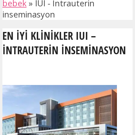
bebek
»
IUI - İntrauterin
inseminasyon
EN IYI KLINIKLER IUI –
İNTRAUTERIN INSEMINASYON