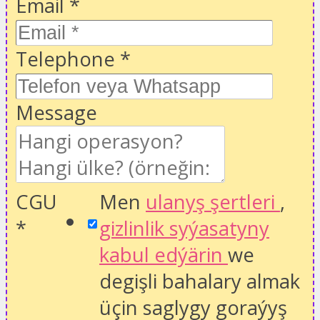
Email
*
Telephone
*
Message
CGU
Men
ulanyş şertleri
,
*
gizlinlik syýasatyny
kabul edýärin
we
degişli bahalary almak
üçin saglygy goraýyş