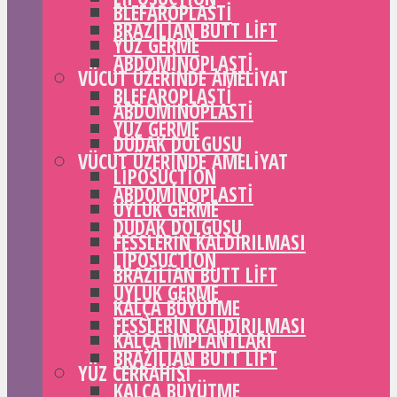
BLEFAROPLASTI
BRAZILIAN BUTT LIFT
YÜZ GERME
ABDOMINOPLASTI
VÜCUT ÜZERINDE AMELIYAT
BLEFAROPLASTI
ABDOMINOPLASTI
YÜZ GERME
DUDAK DOLGUSU
VÜCUT ÜZERINDE AMELIYAT
LIPOSUCTION
ABDOMINOPLASTI
UYLUK GERME
DUDAK DOLGUSU
FESSLERIN KALDIRILMASI
LIPOSUCTION
BRAZILIAN BUTT LIFT
UYLUK GERME
KALÇA BÜYÜTME
FESSLERIN KALDIRILMASI
KALÇA IMPLANTLARI
BRAZILIAN BUTT LIFT
YÜZ CERRAHISI
KALÇA BÜYÜTME