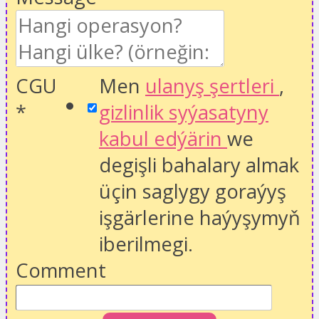
CGU
Men
ulanyş şertleri
,
*
gizlinlik syýasatyny
kabul edýärin
we
degişli bahalary almak
üçin saglygy goraýyş
işgärlerine haýyşymyň
iberilmegi.
Comment