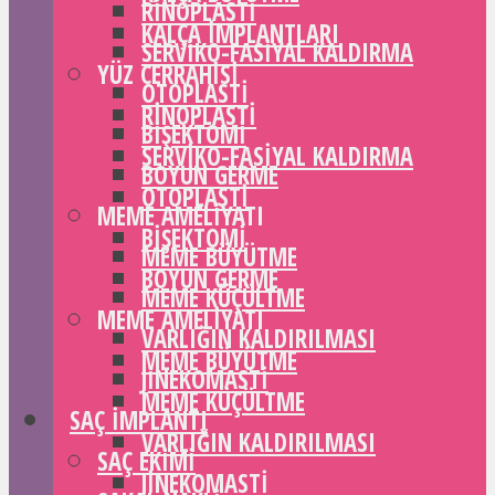
RINOPLASTI
KALÇA IMPLANTLARI
SERVIKO-FASIYAL KALDIRMA
YÜZ CERRAHISI
OTOPLASTI
RINOPLASTI
BIŞEKTOMI
SERVIKO-FASIYAL KALDIRMA
BOYUN GERME
OTOPLASTI
MEME AMELIYATI
BIŞEKTOMI
MEME BÜYÜTME
BOYUN GERME
MEME KÜÇÜLTME
MEME AMELIYATI
VARLIĞIN KALDIRILMASI
MEME BÜYÜTME
JINEKOMASTI
MEME KÜÇÜLTME
SAÇ IMPLANTI
VARLIĞIN KALDIRILMASI
SAÇ EKIMI
JINEKOMASTI