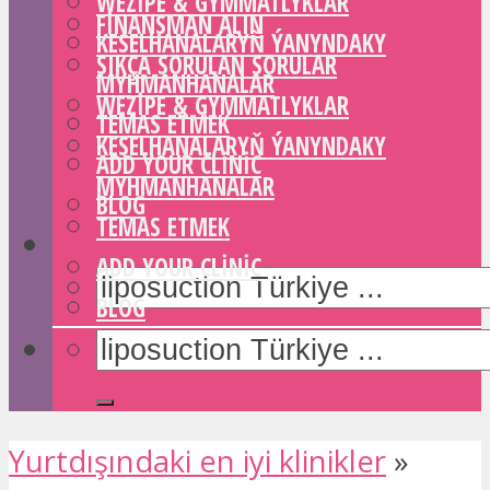
WEZIPE & GYMMATLYKLAR
FINANSMAN ALIN
KESELHANALARYŇ ÝANYNDAKY
SIKÇA SORULAN SORULAR
MYHMANHANALAR
WEZIPE & GYMMATLYKLAR
TEMAS ETMEK
KESELHANALARYŇ ÝANYNDAKY
ADD YOUR CLINIC
MYHMANHANALAR
BLOG
TEMAS ETMEK
ADD YOUR CLINIC
BLOG
Yurtdışındaki en iyi klinikler
»