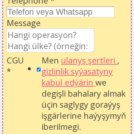
Telephone
*
Message
CGU
Men
ulanyş şertleri
,
*
gizlinlik syýasatyny
kabul edýärin
we
degişli bahalary almak
üçin saglygy goraýyş
işgärlerine haýyşymyň
iberilmegi.