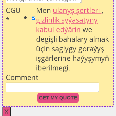
CGU
Men
ulanyş şertleri
,
*
gizlinlik syýasatyny
kabul edýärin
we
degişli bahalary almak
üçin saglygy goraýyş
işgärlerine haýyşymyň
iberilmegi.
Comment
GET MY QUOTE
X