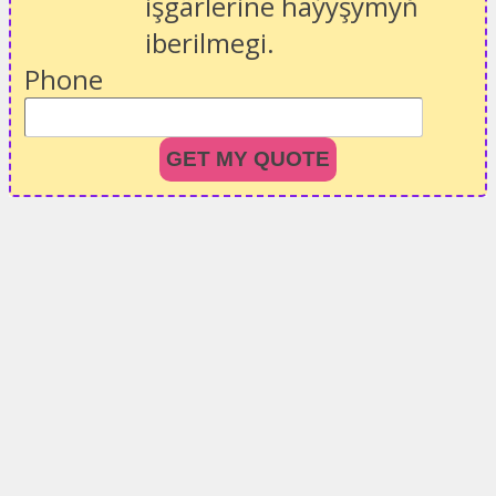
işgärlerine haýyşymyň
iberilmegi.
Phone
GET MY QUOTE