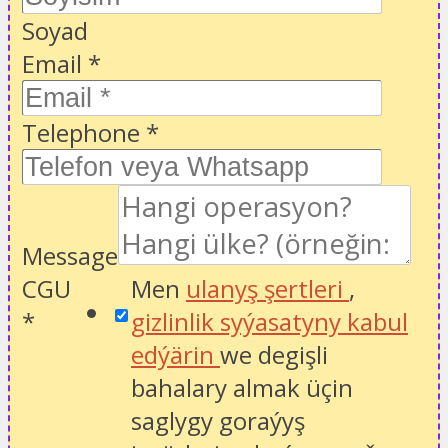
Soyad
Email
*
Telephone
*
Message
CGU
Men
ulanyş şertleri
,
*
gizlinlik syýasatyny kabul
edýärin
we degişli
bahalary almak üçin
saglygy goraýyş