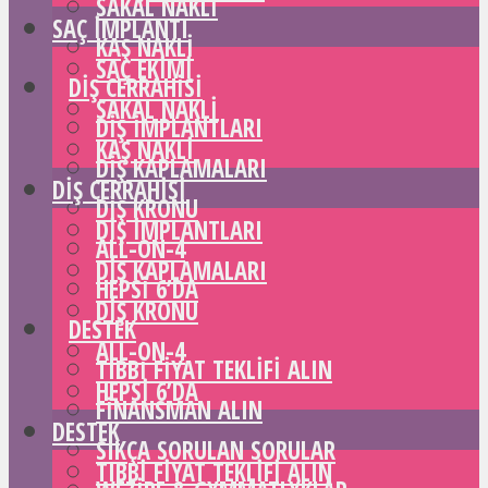
SAKAL NAKLI
SAÇ IMPLANTI
KAŞ NAKLI
SAÇ EKIMI
DIŞ CERRAHISI
SAKAL NAKLI
DIŞ IMPLANTLARI
KAŞ NAKLI
DIŞ KAPLAMALARI
DIŞ CERRAHISI
DIŞ KRONU
DIŞ IMPLANTLARI
ALL-ON-4
DIŞ KAPLAMALARI
HEPSI 6’DA
DIŞ KRONU
DESTEK
ALL-ON-4
TIBBI FIYAT TEKLIFI ALIN
HEPSI 6’DA
FINANSMAN ALIN
DESTEK
SIKÇA SORULAN SORULAR
TIBBI FIYAT TEKLIFI ALIN