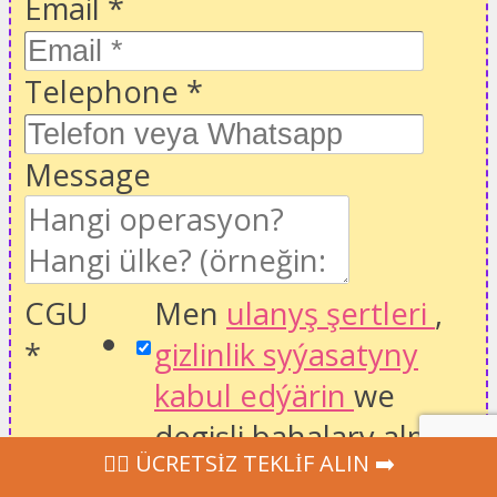
Email
*
Telephone
*
Message
CGU
Men
ulanyş şertleri
,
*
gizlinlik syýasatyny
kabul edýärin
we
degişli bahalary almak
‍👩‍⚕ ÜCRETSİZ TEKLİF ALIN ➡️
üçin saglygy goraýyş