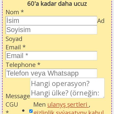
60'a kadar daha ucuz
Nom
*
Ad
Soyad
Email
*
Telephone
*
Message
CGU
Men
ulanyş şertleri
,
*
gizlinlik syýasatyny kabul