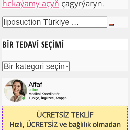
hekaýamy açyň
çagyrýaryn.
BIR TEDAVI SEÇIMI
ÜCRETSİZ TEKLİF
Hızlı, ÜCRETSİZ ve bağlılık olmadan