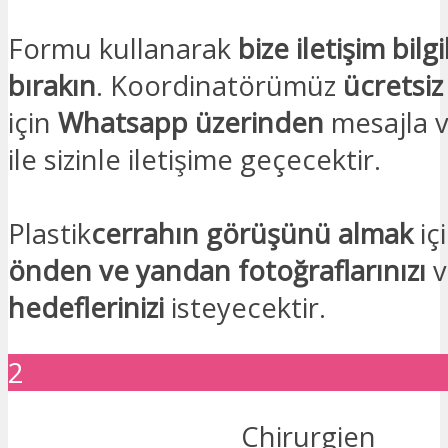
Formu kullanarak
bize iletişim bilgi
bırakın
. Koordinatörümüz
ücretsiz
için
Whatsapp üzerinden
mesajla v
ile sizinle iletişime geçecektir.
Plastik
cerrahın görüşünü almak
iç
önden ve yandan fotoğraflarınızı
v
hedeflerinizi
isteyecektir.
2
Chirurgien