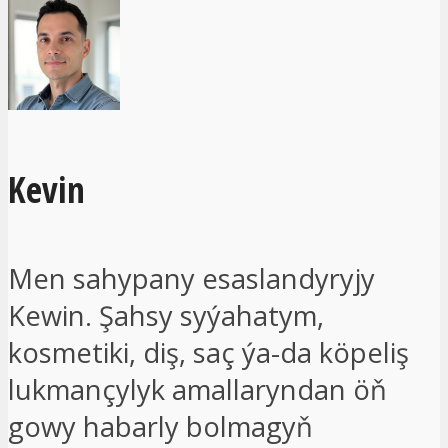
Kevin
Men sahypany esaslandyryjy
Kewin. Şahsy syýahatym,
kosmetiki, diş, saç ýa-da köpeliş
lukmançylyk amallaryndan öň
gowy habarly bolmagyň