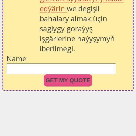
edýärin
we degişli
bahalary almak üçin
saglygy goraýyş
işgärlerine haýyşymyň
iberilmegi.
Name
GET MY QUOTE