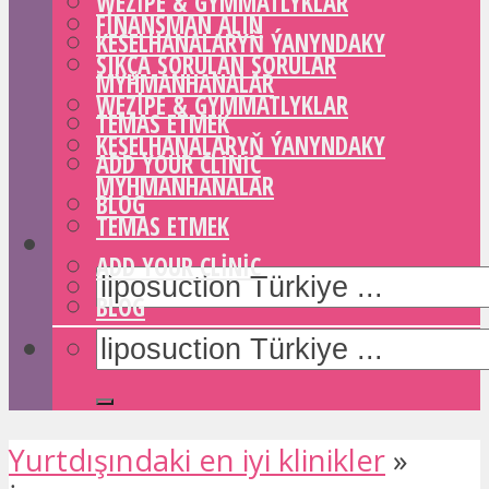
WEZIPE & GYMMATLYKLAR
FINANSMAN ALIN
KESELHANALARYŇ ÝANYNDAKY
SIKÇA SORULAN SORULAR
MYHMANHANALAR
WEZIPE & GYMMATLYKLAR
TEMAS ETMEK
KESELHANALARYŇ ÝANYNDAKY
ADD YOUR CLINIC
MYHMANHANALAR
BLOG
TEMAS ETMEK
ADD YOUR CLINIC
BLOG
Yurtdışındaki en iyi klinikler
»