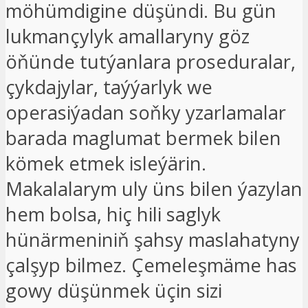
möhümdigine düşündi. Bu gün
lukmançylyk amallaryny göz
öňünde tutýanlara proseduralar,
çykdajylar, taýýarlyk we
operasiýadan soňky yzarlamalar
barada maglumat bermek bilen
kömek etmek isleýärin.
Makalalarym uly üns bilen ýazylan
hem bolsa, hiç hili saglyk
hünärmeniniň şahsy maslahatyny
çalşyp bilmez. Çemeleşmäme has
gowy düşünmek üçin sizi