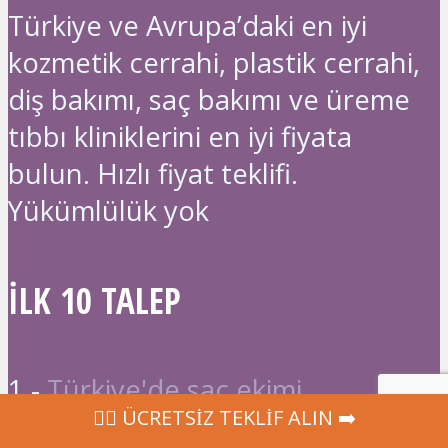
Türkiye ve Avrupa’daki en iyi
kozmetik cerrahi, plastik cerrahi,
diş bakımı, saç bakımı ve üreme
tıbbı kliniklerini en iyi fiyata
bulun. Hızlı fiyat teklifi.
Yükümlülük yok
İLK 10 TALEP
1 -
Türkiye'de saç ekimi
‍👩‍⚕ ÜCRETSİZ TEKLİF ALIN ➡️
2 -
Türkiye'de Liposuction