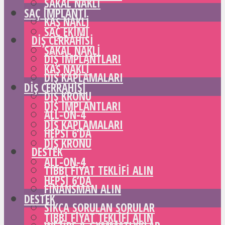
SAKAL NAKLI
SAÇ IMPLANTI
KAŞ NAKLI
SAÇ EKIMI
DIŞ CERRAHISI
SAKAL NAKLI
DIŞ IMPLANTLARI
KAŞ NAKLI
DIŞ KAPLAMALARI
DIŞ CERRAHISI
DIŞ KRONU
DIŞ IMPLANTLARI
ALL-ON-4
DIŞ KAPLAMALARI
HEPSI 6’DA
DIŞ KRONU
DESTEK
ALL-ON-4
TIBBI FIYAT TEKLIFI ALIN
HEPSI 6’DA
FINANSMAN ALIN
DESTEK
SIKÇA SORULAN SORULAR
TIBBI FIYAT TEKLIFI ALIN