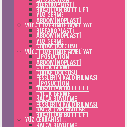
BLEFAROPLASTI
BRAZILIAN BUTT LIFT
YÜZ GERME
ABDOMINOPLASTI
VÜCUT ÜZERINDE AMELIYAT
BLEFAROPLASTI
ABDOMINOPLASTI
YÜZ GERME
DUDAK DOLGUSU
VÜCUT ÜZERINDE AMELIYAT
LIPOSUCTION
ABDOMINOPLASTI
UYLUK GERME
DUDAK DOLGUSU
FESSLERIN KALDIRILMASI
LIPOSUCTION
BRAZILIAN BUTT LIFT
UYLUK GERME
KALÇA BÜYÜTME
FESSLERIN KALDIRILMASI
KALÇA IMPLANTLARI
BRAZILIAN BUTT LIFT
YÜZ CERRAHISI
KALÇA BÜYÜTME