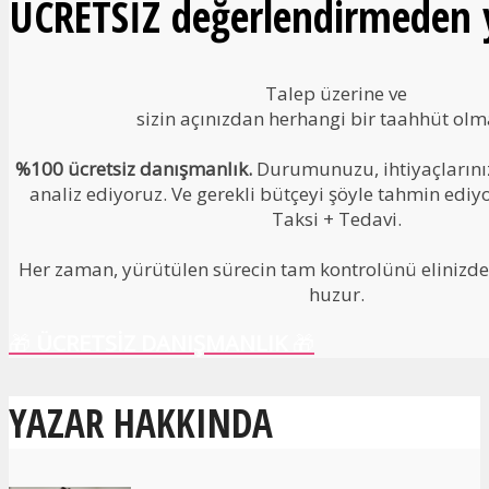
ÜCRETSİZ değerlendirmeden y
Talep üzerine ve
sizin açınızdan herhangi bir taahhüt ol
%100 ücretsiz danışmanlık.
Durumunuzu, ihtiyaçlarınızı
analiz ediyoruz. Ve gerekli bütçeyi şöyle tahmin ediy
Taksi + Tedavi.
Her zaman, yürütülen sürecin tam kontrolünü elinizde 
huzur.
🎁
ÜCRETSİZ DANIŞMANLIK
🎁
YAZAR HAKKINDA