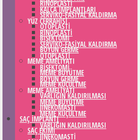
RINOPLASTI
KALÇA IMPLANTLARI
SERVIKO-FASIYAL KALDIRMA
YÜZ CERRAHISI
OTOPLASTI
RINOPLASTI
BIŞEKTOMI
SERVIKO-FASIYAL KALDIRMA
BOYUN GERME
OTOPLASTI
MEME AMELIYATI
BIŞEKTOMI
MEME BÜYÜTME
BOYUN GERME
MEME KÜÇÜLTME
MEME AMELIYATI
VARLIĞIN KALDIRILMASI
MEME BÜYÜTME
JINEKOMASTI
MEME KÜÇÜLTME
SAÇ IMPLANTI
VARLIĞIN KALDIRILMASI
SAÇ EKIMI
JINEKOMASTI